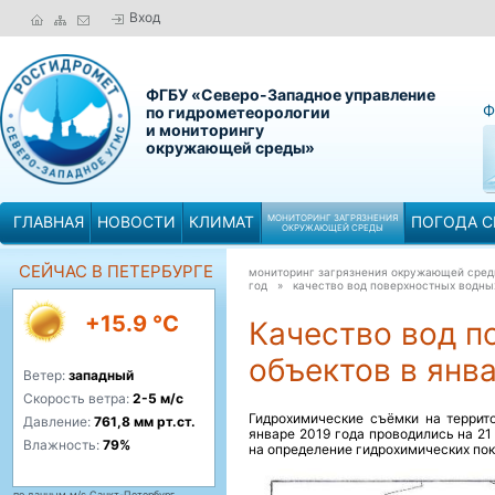
Вход
ФГБУ «Северо-Западное управление
Ф
по гидрометеорологии
и мониторингу
окружающей среды»
ГЛАВНАЯ
НОВОСТИ
КЛИМАТ
МОНИТОРИНГ ЗАГРЯЗНЕНИЯ
ПОГОДА С
ОКРУЖАЮЩЕЙ СРЕДЫ
СЕЙЧАС В ПЕТЕРБУРГЕ
мониторинг загрязнения окружающей сре
год »
качество вод поверхностных водных
+15.9 °C
Качество вод п
объектов в янва
Ветер:
западный
Скорость ветра:
2-5 м/с
Гидрохимические съёмки на террит
Давление:
761,8 мм рт.ст.
январе 2019 года проводились на 21
Влажность:
79%
на определение гидрохимических пок
по данным м/с Санкт-Петербург