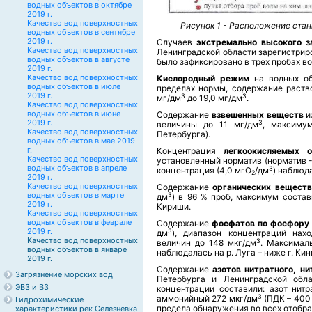
водных объектов в октябре
2019 г.
Качество вод поверхностных
Рисунок 1 - Расположение стан
водных объектов в сентябре
2019 г.
Случаев
экстремально высокого з
Качество вод поверхностных
Ленинградской области зарегистрир
водных объектов в августе
было зафиксировано в трех пробах во
2019 г.
Качество вод поверхностных
Кислородный режим
на водных об
водных объектов в июле
пределах нормы, содержание раство
2019 г.
3
3
мг/дм
до 19,0 мг/дм
.
Качество вод поверхностных
водных объектов в июне
Содержание
взвешенных веществ
и
2019 г.
3
величины до 11 мг/дм
, максиму
Качество вод поверхностных
Петербурга).
водных объектов в мае 2019
г.
Концентрация
легкоокисляемых 
Качество вод поверхностных
установленный норматив (норматив -
водных объектов в апреле
3
концентрация (4,0 мгО
/дм
) наблюда
2
2019 г.
Качество вод поверхностных
Содержание
органических вещест
водных объектов в марте
3
дм
) в 96 % проб, максимум состав
2019 г.
Кириши.
Качество вод поверхностных
водных объектов в феврале
Содержание
фосфатов по фосфору
2019 г.
3
дм
), диапазон концентраций на
Качество вод поверхностных
3
величин до 148 мкг/дм
. Максимал
водных объектов в январе
наблюдалась на р. Луга – ниже г. Кин
2019 г.
Содержание
азотов нитратного, н
Загрязнение морских вод
Петербурга и Ленинградской обл
ЭВЗ и ВЗ
концентрации составили: азот нит
3
аммонийный 272 мкг/дм
(ПДК – 400
Гидрохимические
предела обнаружения во всех отобра
характеристики рек Селезневка