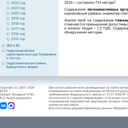
3
2026 г. составило 753 мкг/дм
.
2022 год
2021 год
Содержание
легкоокисляемых орга
2020 год
нормативный уровень (норматив=2м
2019 год
Анализ проб на содержание
тяжелы
2018 год
отмечаются превышения допустимых 
и железо общее – 1,3 ПДК.
Содерж
2017 год
обнаружения методик.
2016 год
2015 год
ЭВЗ и ВЗ
Гидрохимические
характеристики рек Селезневка
и Сестра
Гидрохимическая съемка
Выборгского залива
Copyright (c) 2007-2026
При использовании всех размещенных на сайте мате
ФГБУ
Размещенная на сайте информация не является доку
Северо-Западное УГМС.
требованиями Федерального закона от 27.07.2006 №
Все права защищены.
технологиях и о защите информации», и не может исп
планирования мероприятий, реализация которых связ
человеческих жертв.
Для получения документированных данных обращайтес