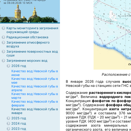
за 08.08.2026 13 МСК
Карты мониторинга загрязнения
окружающей среды
Радиационная обстановка
Загрязнение атмосферного
воздуха
Загрязнение поверхностных вод
суши
Загрязнение морских вод
2026 год
Качество вод Невской губы в
Расположение ст
июне
Качество вод Невской губы в
В январе 2026 года случаев
выс
мае
Невской губы на станциях сети ГНС 
Качество вод Невской губы в
апреле
Содержание
растворенного кислор
Качество вод Невской губы в
3
мг/дм
. Величина
водородного пок
марте
Концентрация
фосфатов по фосфор
Качество вод Невской губы в
3
мкг/дм
). Содержание
фосфора общ
феврале
3
мкг/дм
. Концентрация
азота нитр
Качество вод Невской губы в
3
январе
9000 мкг/дм
) и составила 376 м
3
уровня ПДК (ПДК – 20 мкг/дм
) – 21 
2025 год
3
уровня ПДК (400 мкг/дм
) и состави
2024 год
содержания азота минеральных 
2023 год
органического азота, его величина