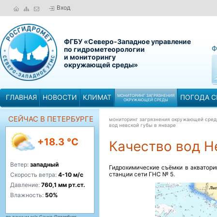
Вход
ФГБУ «Северо-Западное управление
Ф
по гидрометеорологии
и мониторингу
окружающей среды»
ГЛАВНАЯ
НОВОСТИ
КЛИМАТ
МОНИТОРИНГ ЗАГРЯЗНЕНИЯ
ПОГОДА С
ОКРУЖАЮЩЕЙ СРЕДЫ
СЕЙЧАС В ПЕТЕРБУРГЕ
мониторинг загрязнения окружающей сре
вод невской губы в январе
+18.3 °C
Качество вод Н
Ветер:
западный
Гидрохимические съёмки в акватори
станции сети ГНС № 5.
Скорость ветра:
4-10 м/с
Давление:
760,1 мм рт.ст.
Влажность:
50%
по данным м/с Санкт-Петербург