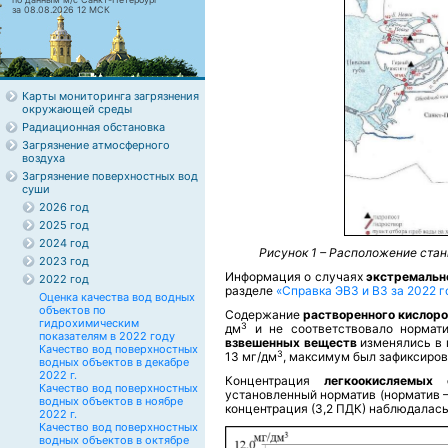
за 08.08.2026 12 МСК
Карты мониторинга загрязнения
окружающей среды
Радиационная обстановка
Загрязнение атмосферного
воздуха
Загрязнение поверхностных вод
суши
2026 год
2025 год
2024 год
Рисунок 1 – Расположение стан
2023 год
Информация о случаях
экстремальн
2022 год
разделе
«
Справка ЭВЗ и ВЗ за 2022 г
Оценка качества вод водных
объектов по
Содержание
растворенного кислор
гидрохимическим
3
дм
и не соответствовало нормати
показателям в 2022 году
взвешенных веществ
изменялись в 
Качество вод поверхностных
3
13 мг/дм
, максимум был зафиксирова
водных объектов в декабре
2022 г.
Концентрация
легкоокисляемых
Качество вод поверхностных
установленный норматив (норматив –
водных объектов в ноябре
концентрация (3,2 ПДК) наблюдалась 
2022 г.
Качество вод поверхностных
водных объектов в октябре