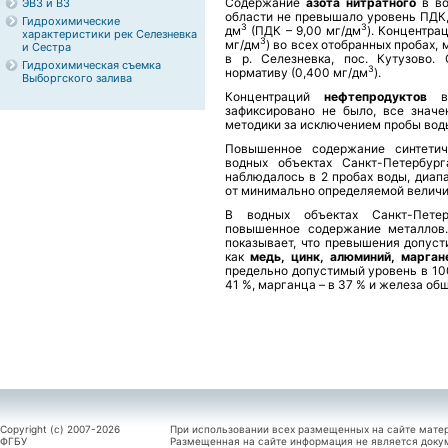
Содержание
азота нитратного
в в
ЭВЗ и ВЗ
области не превышало уровень ПДК,
Гидрохимические
3
3
дм
(ПДК – 9,00 мг/дм
). Концентра
характеристики рек Селезневка
3
мг/дм
) во всех отобранных пробах,
и Сестра
в р. Селезневка, пос. Кутузово
Гидрохимическая съемка
3
нормативу (0,400 мг/дм
).
Выборгского залива
Концентраций
нефтепродуктов
зафиксировано не было, все знач
методики за исключением пробы воды,
Повышенное содержание синтетич
водных объектах Санкт-Петербур
наблюдалось в 2 пробах воды, диап
от минимально определяемой величины
В водных объектах Санкт-Пете
повышенное содержание металлов.
показывает, что превышения допуст
как
медь, цинк, алюминий, марга
предельно допустимый уровень в 100
41 %, марганца – в 37 % и железа об
Copyright (c) 2007-2026
При использовании всех размещенных на сайте мате
ФГБУ
Размещенная на сайте информация не является доку