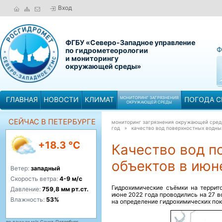
Вход
ФГБУ «Северо-Западное управление
Ф
по гидрометеорологии
и мониторингу
окружающей среды»
ГЛАВНАЯ
НОВОСТИ
КЛИМАТ
МОНИТОРИНГ ЗАГРЯЗНЕНИЯ
ПОГОДА С
ОКРУЖАЮЩЕЙ СРЕДЫ
СЕЙЧАС В ПЕТЕРБУРГЕ
мониторинг загрязнения окружающей сре
год »
качество вод поверхностных водных
+18.3 °C
Качество вод п
объектов в июне
Ветер:
западный
Скорость ветра:
4-9 м/с
Гидрохимические съёмки на террит
Давление:
759,8 мм рт.ст.
июне 2022 года проводились на 27 в
Влажность:
53%
на определение гидрохимических пок
по данным м/с Санкт-Петербург