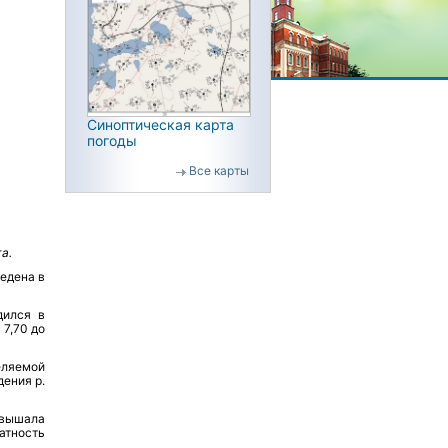
Синоптическая карта
погоды
Все карты
а.
едена в
дился в
7,70 до
еляемой
дения р.
ышала
атность