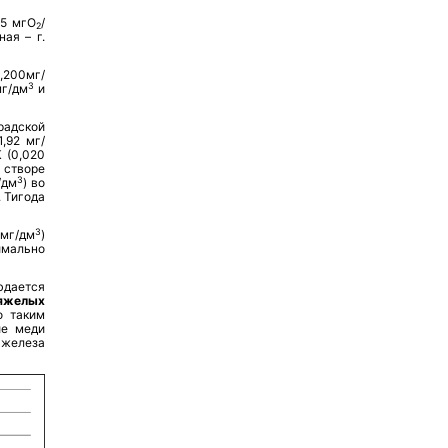
15 мгО
/
2
ая – г.
,200мг/
3
мг/дм
и
радской
,92 мг/
 (0,020
в створе
3
/дм
) во
. Тигода
3
мг/дм
)
имально
дается
желых
о таким
ие меди
 железа