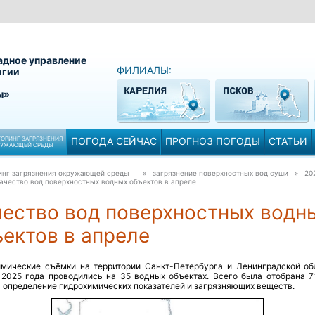
адное управление
ФИЛИАЛЫ:
огии
ы»
ОРИНГ ЗАГРЯЗНЕНИЯ
ПОГОДА СЕЙЧАС
ПРОГНОЗ ПОГОДЫ
СТАТЬИ
РУЖАЮЩЕЙ СРЕДЫ
инг загрязнения окружающей среды
» загрязнение поверхностных вод суши » 20
ачество вод поверхностных водных объектов в апреле
чество вод поверхностных водн
ектов в апреле
имические съёмки на территории Санкт-Петербурга и Ленинградской об
 2025 года проводились на 35 водных объектах. Всего была отобрана 7
 определение гидрохимических показателей и загрязняющих веществ.