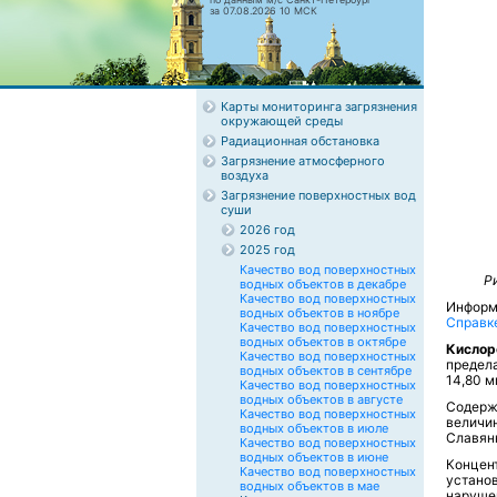
за 07.08.2026 10 МСК
Карты мониторинга загрязнения
окружающей среды
Радиационная обстановка
Загрязнение атмосферного
воздуха
Загрязнение поверхностных вод
суши
2026 год
2025 год
Качество вод поверхностных
Р
водных объектов в декабре
Качество вод поверхностных
Информ
водных объектов в ноябре
Справк
Качество вод поверхностных
водных объектов в октябре
Кисло
Качество вод поверхностных
предела
водных объектов в сентябре
14,80 м
Качество вод поверхностных
водных объектов в августе
Содер
Качество вод поверхностных
величи
водных объектов в июле
Славян
Качество вод поверхностных
водных объектов в июне
Конце
Качество вод поверхностных
устано
водных объектов в мае
нарушен