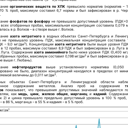
жание
органических веществ по ХПК
превысило норматив (норматив – 
 70 % проб, максимум составил 6,7 нормы и был зафиксирован в р. Черн
.
жание
фосфатов по фосфору
не превышало допустимый уровень (ПДК=0
о всех отобранных пробах, максимальная концентрация составила 0,079 
лась в р. Волхов – в створе выше г. Волхов.
жание
азота нитратного
в водных объектах Санкт-Петербурга и Ленинг
и не превышало уровень ПДК, максимальная концентрация составила 1
3
К – 9,0 мг/дм
). Концентрации
азота нитритного
были выше уровня ПДК
) в 12 пробах, максимум составил 8,9 ПДК и был зафиксирован в р. Луга 
. Луга. Содержание
азота аммонийного
было ниже уровня ПДК (0,400 мг
3
обранных пробах, максимум составил 0,198 мг/дм
и был зафиксирован в р
ре выше г. Любань).
жание
нефтепродуктов
выше установленного норматива (0,050 
ировано не было, диапазон концентраций находился в пределах от мин
3
яемой величины до 0,011 мг/дм
.
ных объектах Санкт-Петербурга и Ленинградской области наблю
енное содержание металлов. Анализ проб на содержание
тя
ов
показывает, что превышения допустимых значений наблюдаются п
телям, как
медь, цинк, железо общее, марганец
и
кадмий
. Содержан
ок 2) и цинка превышало предельно допустимый уровень в 100 % проб,
– в 86 %, марганца – в 55 % и кадмия – в 5 % проб.