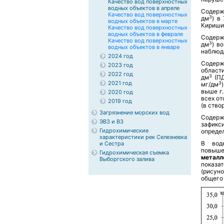
Качество вод поверхностных
водных объектов в апреле
Содер
Качество вод поверхностных
3
дм
) в
водных объектов в марте
Кириши
Качество вод поверхностных
водных объектов в феврале
Содер
Качество вод поверхностных
3
дм
) в
водных объектов в январе
наблюда
2024 год
Содер
2023 год
област
2022 год
3
дм
(ПД
2021 год
3
мг/дм
выше г
2020 год
всех от
2019 год
(в ство
Загрязнение морских вод
Содер
ЭВЗ и ВЗ
зафикс
Гидрохимические
определ
характеристики рек Селезневка
В вод
и Сестра
повыш
Гидрохимическая съемка
металл
Выборгского залива
показа
(рисун
общего 