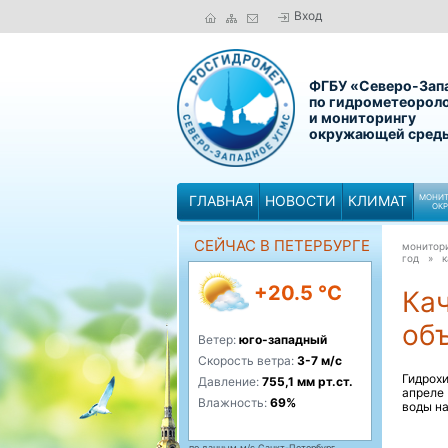
Вход
ФГБУ «Северо-Зап
по гидрометеорол
и мониторингу
окружающей сред
ГЛАВНАЯ
НОВОСТИ
КЛИМАТ
МОНИТ
ОК
СЕЙЧАС В ПЕТЕРБУРГЕ
монитор
год »
к
+20.5 °C
Ка
объ
Ветер:
юго-западный
Скорость ветра:
3-7 м/с
Гидрох
Давление:
755,1 мм рт.ст.
апреле
Влажность:
69%
воды на
по данным м/с Санкт-Петербург