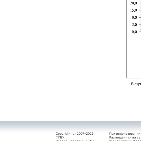
Рису
Copyright (c) 2007-2026
При использовании
ФГБУ
Размещенная на са
Северо-Западное УГМС.
требованиями Феде