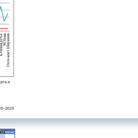
рга и
05-2025