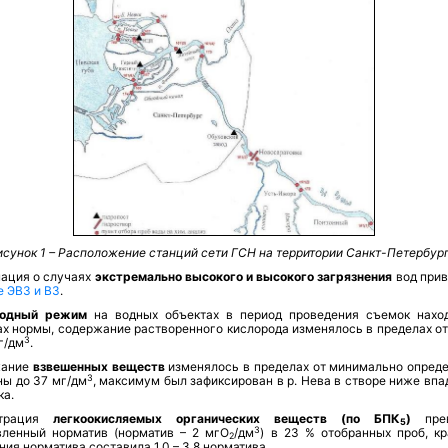
исунок 1 – Расположение станций сети ГСН на территории Санкт-Петербург
ация о случаях
экстремально высокого
и высокого
загрязнения
вод прив
е ЭВЗ и ВЗ
.
родный режим
на водных объектах в период проведения съемок нахо
х нормы, содержание растворенного кислорода изменялось в пределах от 
3
г/дм
.
жание
взвешенных веществ
изменялось в пределах от минимально опред
3
ны до 37 мг/дм
, максимум был зафиксирован в р. Нева в створе ниже впа
ка.
нтрация
легкоокисляемых органических веществ (по БПК
)
прев
5
3
вленный норматив (норматив – 2 мгО
/дм
) в 23 % отобранных проб, кр
2
ия норматива составила 1,0 – 3,8 норматива.