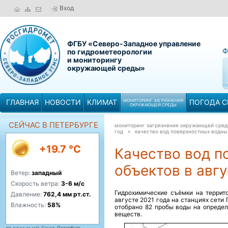
Вход
ФГБУ «Северо-Западное управление
Ф
по гидрометеорологии
и мониторингу
окружающей среды»
ГЛАВНАЯ
НОВОСТИ
КЛИМАТ
МОНИТОРИНГ ЗАГРЯЗНЕНИЯ
ПОГОДА С
ОКРУЖАЮЩЕЙ СРЕДЫ
СЕЙЧАС В ПЕТЕРБУРГЕ
мониторинг загрязнения окружающей сре
год »
качество вод поверхностных водных
+19.7 °C
Качество вод п
объектов в авгу
Ветер:
западный
Скорость ветра:
3-6 м/с
Гидрохимические съёмки на террит
Давление:
762,4 мм рт.ст.
августе 2021 года на станциях сети
Влажность:
58%
отобрано 82 пробы воды на определ
веществ.
по данным м/с Санкт-Петербург