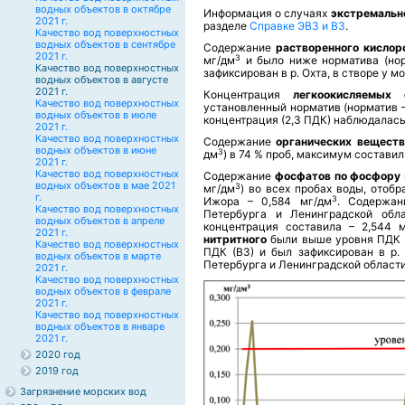
водных объектов в октябре
Информация о случаях
экстремальн
2021 г.
разделе
Справке ЭВЗ и ВЗ
.
Качество вод поверхностных
водных объектов в сентябре
Содержание
растворенного кислор
2021 г.
3
мг/дм
и было ниже норматива (нор
Качество вод поверхностных
зафиксирован в р. Охта, в створе у 
водных объектов в августе
2021 г.
Концентрация
легкоокисляемых
Качество вод поверхностных
установленный норматив (норматив 
водных объектов в июле
концентрация (2,3 ПДК) наблюдалась 
2021 г.
Качество вод поверхностных
Содержание
органических вещест
водных объектов в июне
3
дм
) в 74 % проб, максимум составил
2021 г.
Качество вод поверхностных
Содержание
фосфатов по фосфору
водных объектов в мае 2021
3
мг/дм
) во всех пробах воды, отобр
г.
3
Ижора – 0,584 мг/дм
. Содержа
Качество вод поверхностных
Петербурга и Ленинградской обл
водных объектов в апреле
концентрация составила – 2,544 
2021 г.
нитритного
были выше уровня ПДК 
Качество вод поверхностных
ПДК (ВЗ) и был зафиксирован в р.
водных объектов в марте
Петербурга и Ленинградской области 
2021 г.
Качество вод поверхностных
водных объектов в феврале
2021 г.
Качество вод поверхностных
водных объектов в январе
2021 г.
2020 год
2019 год
Загрязнение морских вод