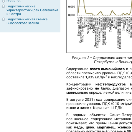
ЭВЗ и ВЗ
Гидрохимические
характеристики рек Селезневка
и Сестра
Гидрохимическая съемка
Выборгского залива
Рисунок 2 - Содержание азота ни
Петербурга и Ленингр
Содержание
азота аммонийного
в в
области превысило уровень ПДК (0,
3
составила 1,939 мг/дм
и наблюдалас
Концентраций
нефтепродуктов
зафиксировано не было, диапазон 
минимально определяемой величины 
В августе 2021 года содержание си
превысило уровень ПДК (0,10 мг/дм
выше и ниже г. Кириши – 1,1 ПДК.
В водных объектах Санкт-Пете
повышенное содержание металлов.
показывает, что превышения допуст
как
медь, цинк, марганец, железо
предельно допустимый уровень в 98 