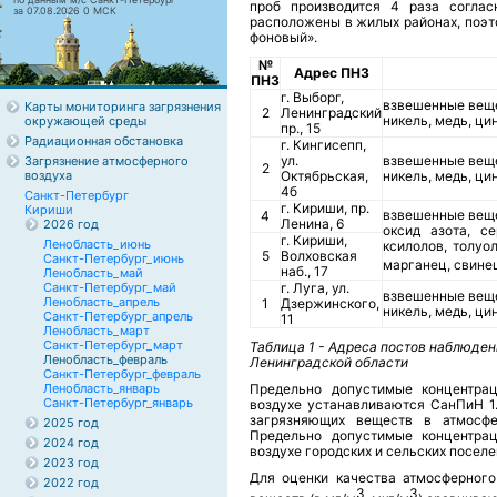
проб производится 4 раза соглас
за 07.08.2026 0 МСК
расположены в жилых районах, поэт
фоновый».
№
Адрес ПНЗ
ПНЗ
г. Выборг,
взвешенные вещес
Карты мониторинга загрязнения
2
Ленинградский
никель, медь, ци
окружающей среды
пр., 15
Радиационная обстановка
г. Кингисепп,
ул.
взвешенные вещес
Загрязнение атмосферного
2
воздуха
Октябрьская,
никель, медь, ци
4б
Санкт-Петербург
г. Кириши, пр.
Кириши
взвешенные вещес
4
Ленина, 6
2026 год
оксид азота, се
г. Кириши,
Ленобласть_июнь
ксилолов, толуо
5
Волховская
Санкт-Петербург_июнь
марганец, свине
наб., 17
Ленобласть_май
Санкт-Петербург_май
г. Луга, ул.
взвешенные вещес
Ленобласть_апрель
1
Дзержинского,
никель, медь, ци
Санкт-Петербург_апрель
11
Ленобласть_март
Санкт-Петербург_март
Таблица 1 - Адреса постов наблюден
Ленобласть_февраль
Ленинградской области
Санкт-Петербург_февраль
Ленобласть_январь
Предельно допустимые концентра
Санкт-Петербург_январь
воздухе устанавливаются СанПиН 1.
загрязняющих веществ в атмосфе
2025 год
Предельно допустимые концентра
2024 год
воздухе городских и сельских поселен
2023 год
Для оценки качества атмосферного
2022 год
3
3