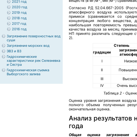
веществ (в мг/м
, мкг/м
) сравнива
2021 год
2020 год
Согласно РД 52.04.667-2005 (Росги
атмосферного воздуха используют
2019 год
примеси (сравнивается со средн
2018 год
концентрация любого вещества, д
2017 год
наибольшая повторяемость превыш
2016 год
качества воздуха за месяц принима
НП принято различать следующие ст
Загрязнение поверхностных вод
2).
суши
Степень
Загрязнение морских вод
загрязне
ЭВЗ и ВЗ
градации
атмосфе
Гидрохимические
характеристики рек Селезневка
I
Низкое
и Сестра
II
Повышен
Гидрохимическая съемка
Выборгского залива
III
Высоко
IV
Очень выс
Таблица 2 - Оцен
Оценка уровня загрязнения воздуха
полного объема полученных резул
окончательная оценка.
Анализ результатов 
года
Общая оценка загрязнения а