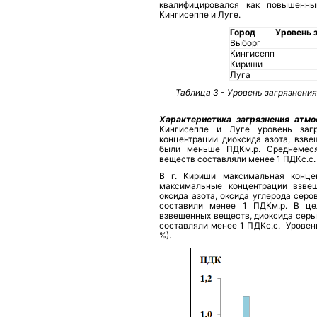
квалифицировался как повышенны
Кингисеппе и Луге.
Город
Уровень 
Выборг
Кингисепп
Кириши
Луга
Таблица 3 - Уровень загрязнени
Характеристика загрязнения атм
Кингисеппе и Луге уровень загр
концентрации диоксида азота, взве
были меньше ПДКм.р. Среднемеся
веществ составляли менее 1 ПДКс.с.
В г. Кириши максимальная концен
максимальные концентрации взвеш
оксида азота, оксида углерода серо
составили менее 1 ПДКм.р. В це
взвешенных веществ, диоксида серы,
составляли менее 1 ПДКс.с. Уровен
%).