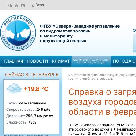
Вход
ФГБУ «Северо-Западное управление
Ф
по гидрометеорологии
и мониторингу
окружающей среды»
ГЛАВНАЯ
НОВОСТИ
КЛИМАТ
МОНИТОРИНГ ЗАГРЯЗНЕНИЯ
ПОГОДА С
ОКРУЖАЮЩЕЙ СРЕДЫ
СЕЙЧАС В ПЕТЕРБУРГЕ
мониторинг загрязнения окружающей сре
год »
ленобласть_февраль
+19.8 °C
Справка о загр
воздуха городо
Ветер:
юго-западный
области в февр
Скорость ветра:
2-6 м/с
Давление:
756,7 мм рт.ст.
Влажность:
73%
ФГБУ «Северо-Западное УГМС» в 
атмосферного воздуха в Ленинградск
находятся 2 поста (№ 4 и № 5) и по 
по данным м/с Санкт-Петербург