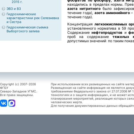
фосфатов по фосфору, азота нитр
2015 г.
находились в пределах нормы. Пре
азота нитритного
было зафиксиров
ЭВЗ и ВЗ
течение года),
азота аммонийного
– 
Гидрохимические
течение года).
характеристики рек Селезневка
и Сестра
Концентрация
легкоокисляемых ор
Гидрохимическая съемка
установленного норматива в 59 про
Выборгского залива
Содержание
нефтепродуктов
и
фе
проб на содержание
тяжелых м
допустимых значений по таким показ
Copyright (c) 2007-2026
При использовании всех размещенных на сайте мате
ФГБУ
Размещенная на сайте информация не является доку
Северо-Западное УГМС.
требованиями Федерального закона от 27.07.2006 №
Все права защищены.
технологиях и о защите информации», и не может исп
планирования мероприятий, реализация которых связ
человеческих жертв.
Для получения документированных данных обращайтес