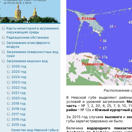
за 09.08.2026 3 МСК
Карты мониторинга загрязнения
окружающей среды
Радиационная обстановка
Загрязнение атмосферного
воздуха
Загрязнение поверхностных вод
суши
Загрязнение морских вод
2026 год
2025 год
2024 год
2023 год
2022 год
Расположение ст
2021 год
В Невской губе выделяют районы
2020 год
условий и уровней загрязнения:
Мо
2019 год
часть
– № 1, 2, 30, 6, 25, 7, 9, 10, 11
2018 год
район
– № 12а и
Южный курортный 
2017 год
За 2015 год случаев
высокого
и
эк
2016 год
губы зарегистрировано не было.
2015 год
Величина
водородного показате
Качество вод Невской губы в