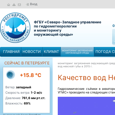
Вход
ФГБУ «Северо-Западное управление
Ф
по гидрометеорологии
и мониторингу
окружающей среды»
ГЛАВНАЯ
НОВОСТИ
КЛИМАТ
МОНИТОРИНГ ЗАГРЯЗНЕНИЯ
ПОГОДА С
ОКРУЖАЮЩЕЙ СРЕДЫ
СЕЙЧАС В ПЕТЕРБУРГЕ
мониторинг загрязнения окружающей сре
вод невской губы в 2015 г.
+15.8 °C
Качество вод Не
Ветер:
западный
Гидрохимические съёмки в акватор
УГМС» проводило на следующих станц
Скорость ветра:
1-2 м/с
Давление:
761,6 мм рт.ст.
Влажность:
69%
по данным м/с Санкт-Петербург