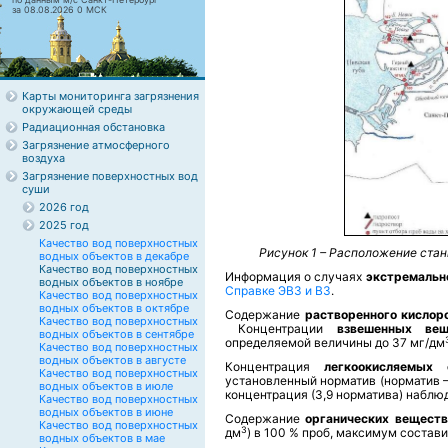
за 08.08.2026 0 МСК
Карты мониторинга загрязнения
окружающей среды
Радиационная обстановка
Загрязнение атмосферного
воздуха
Загрязнение поверхностных вод
суши
2026 год
2025 год
Качество вод поверхностных
Рисунок 1 – Расположение стан
водных объектов в декабре
Качество вод поверхностных
Информация о случаях
экстремальн
водных объектов в ноябре
Справке ЭВЗ и ВЗ
.
Качество вод поверхностных
водных объектов в октябре
Содержание
растворенного кислор
Качество вод поверхностных
Концентрации
взвешенных вещ
водных объектов в сентябре
определяемой величины до 37 мг/дм
Качество вод поверхностных
водных объектов в августе
Концентрация
легкоокисляемых
Качество вод поверхностных
установленный норматив (норматив –
водных объектов в июле
концентрация (3,9 норматива) наблюда
Качество вод поверхностных
водных объектов в июне
Содержание
органических вещест
Качество вод поверхностных
3
дм
) в 100 % проб, максимум состави
водных объектов в мае