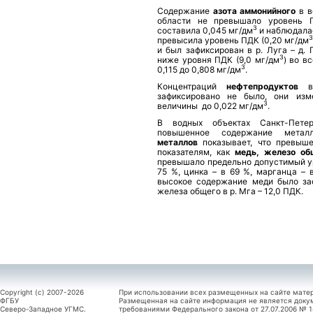
Содержание
азота аммонийного
в в
области не превышало уровень 
3
составила 0,045 мг/дм
и наблюдалас
3
превысила уровень ПДК (0,20 мг/дм
и был зафиксирован в р. Луга – д
3
ниже уровня ПДК (9,0 мг/дм
) во в
3
0,115 до 0,808 мг/дм
.
Концентраций
нефтепродуктов
зафиксировано не было, они изм
3
величины
до 0,022 мг/дм
.
В водных объектах Санкт-Пете
повышенное содержание метал
металлов
показывает, что превыш
показателям, как
медь, железо об
превышало предельно допустимый ур
75 %, цинка – в 69 %, марганца – 
высокое содержание меди было заф
железа общего в р. Мга – 12,0 ПДК.
Copyright (c) 2007-2026
При использовании всех размещенных на сайте мате
ФГБУ
Размещенная на сайте информация не является доку
Северо-Западное УГМС.
требованиями Федерального закона от 27.07.2006 №