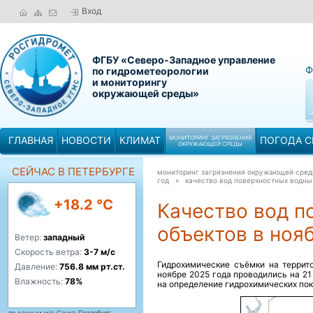
Вход
ФГБУ «Северо-Западное управление
Ф
по гидрометеорологии
и мониторингу
окружающей среды»
ГЛАВНАЯ
НОВОСТИ
КЛИМАТ
МОНИТОРИНГ ЗАГРЯЗНЕНИЯ
ПОГОДА С
ОКРУЖАЮЩЕЙ СРЕДЫ
СЕЙЧАС В ПЕТЕРБУРГЕ
мониторинг загрязнения окружающей сре
год »
качество вод поверхностных водны
+18.2 °C
Качество вод п
объектов в ноя
Ветер:
западный
Скорость ветра:
3-7 м/с
Гидрохимические съёмки на террит
Давление:
756.8 мм рт.ст.
ноябре 2025 года проводились на 21
Влажность:
78%
на определение гидрохимических пок
по данным м/с Санкт-Петербург