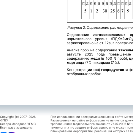
Рисунок 2. Содержание растворенног
Содержание
легкоокисляемых ор
нормативного уровня (ПДК=2мгО
2
зафиксировано на ст. 12а, в поверхно
Анализ проб на содержание
тяжелы
августе 2025 года превышение
содержанию
меди
(в 100 % проб),
ц
марганца
(7%)
и
кадмия
(7 %).
Концентрации
нефтепродуктов и ф
отобранных пробах.
Copyright (c) 2007-2026
При использовании всех размещенных на сайте мате
ФГБУ
Размещенная на сайте информация не является доку
Северо-Западное УГМС.
требованиями Федерального закона от 27.07.2006 №
Все права защищены.
технологиях и о защите информации», и не может исп
планирования мероприятий, реализация которых связ