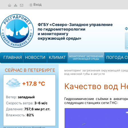
Вход
ФГБУ «Северо-Западное управление
Ф
по гидрометеорологии
и мониторингу
окружающей среды»
ГЛАВНАЯ
НОВОСТИ
КЛИМАТ
МОНИТОРИНГ ЗАГРЯЗНЕНИЯ
ПОГОДА С
ОКРУЖАЮЩЕЙ СРЕДЫ
СЕЙЧАС В ПЕТЕРБУРГЕ
мониторинг загрязнения окружающей сре
вод невской губы в августе
+17.8 °C
Качество вод Н
Ветер:
западный
Гидрохимические съёмки в акватори
следующих станциях сети ГНС:
Скорость ветра:
3-6 м/с
Давление:
757,6 мм рт.ст.
Влажность:
82%
по данным м/с Санкт-Петербург