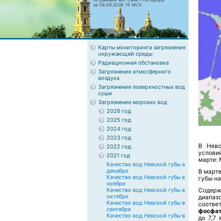
за 08.08.2026 19 МСК
Карты мониторинга загрязнения
окружающей среды
Радиационная обстановка
Загрязнение атмосферного
воздуха
Загрязнение поверхностных вод
суши
Загрязнение морских вод
2026 год
2025 год
2024 год
2023 год
В Невс
2022 год
условий
2021 год
марте: 
Качество вод Невской губы в
декабре
В марте
Качество вод Невской губы в
губы на
ноябре
Качество вод Невской губы в
Содерж
октябре
диапаз
Качество вод Невской губы в
соотве
сентябре
фосфат
Качество вод Невской губы в
до 7,7 