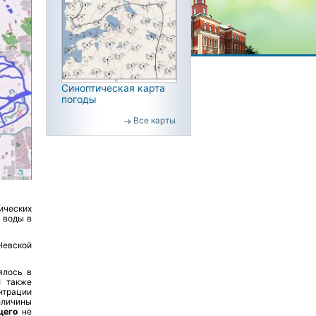
Синоптическая карта
погоды
Все карты
ических
 воды в
Невской
ялось в
Н
также
нтрации
еличины
щего
не