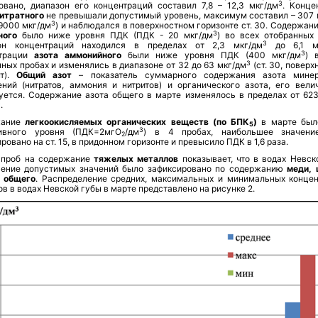
3
овано, диапазон его концентраций составил 7,8 – 12,3 мкг/дм
. Конце
нитратного
не превышали допустимый уровень, максимум составил – 307 
3
9000 мкг/дм
) и наблюдался в поверхностном горизонте ст. 30. Содержан
3
ного
было ниже уровня ПДК (ПДК - 20 мкг/дм
) во всех отобранных 
3
он концентраций находился в пределах от 2,3 мкг/дм
до 6,1 м
3
нтрации
азота аммонийного
были ниже уровня ПДК (400 мкг/дм
) 
3
ных пробах и изменялись в диапазоне от 32 до 63 мкг/дм
(ст. 30, повер
нт).
Общий азот
– показатель суммарного содержания азота минер
ений (нитратов, аммония и нитритов) и органического азота, его вели
уется. Содержание азота общего в марте изменялось в пределах от 623
3
.
ание
легкоокисляемых органических веществ (по БПК
)
в марте бы
5
3
ивного уровня (ПДК=2мгО
/дм
) в 4 пробах, наибольшее значени
2
ровано на ст. 15, в придонном горизонте и превысило ПДК в 1,6 раза.
 проб на содержание
тяжелых металлов
показывает, что в водах Невск
ение допустимых значений было зафиксировано по содержанию
меди,
 общего
.
Распределение средних, максимальных и минимальных конце
в в водах Невской губы в марте представлено на рисунке 2.