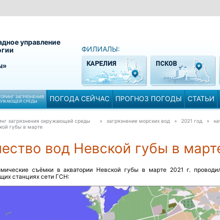
адное управление
ФИЛИАЛЫ:
огии
ы»
ОРИНГ ЗАГРЯЗНЕНИЯ
ПОГОДА СЕЙЧАС
ПРОГНОЗ ПОГОДЫ
СТАТЬИ
РУЖАЮЩЕЙ СРЕДЫ
инг загрязнения окружающей среды
» загрязнение морских вод » 2021 год »
ка
кой губы в марте
ество вод Невской губы в март
имические съёмки в акватории Невской губы в марте 2021 г. проводи
щих станциях сети ГСН: