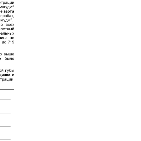
нтрации
3
мкг/дм
ие
азота
пробах,
3
кг/дм
.
во всех
хностный
альных
чина не
 до 715
ло выше
е было
ой губы
 цинка
и
нтраций