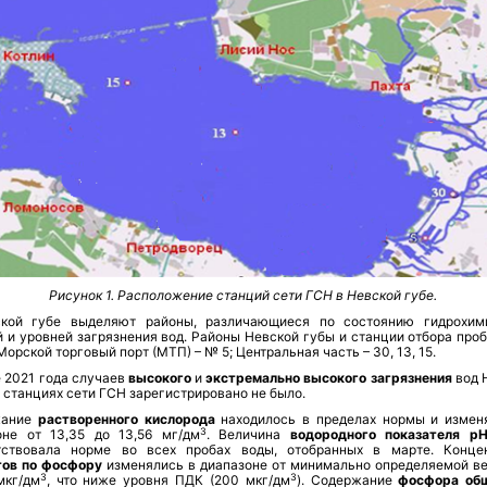
Рисунок 1. Расположение станций сети ГСН в Невской губе.
кой губе выделяют районы, различающиеся по состоянию гидрохим
 и уровней загрязнения вод. Районы Невской губы и станции отбора проб
Морской торговый порт (МТП) – № 5; Центральная часть – 30, 13, 15.
 2021 года случаев
высокого
и
экстремально высокого загрязнения
вод 
 станциях сети ГСН зарегистрировано не было.
ание
растворенного кислорода
находилось в пределах нормы и измен
3
оне от 13,35 до 13,56 мг/дм
. Величина
водородного показателя р
тствовала норме во всех пробах воды, отобранных в марте. Конце
ов по фосфору
изменялись в диапазоне от минимально определяемой в
3
3
мкг/дм
, что ниже уровня ПДК (200 мкг/дм
). Содержание
фосфора об