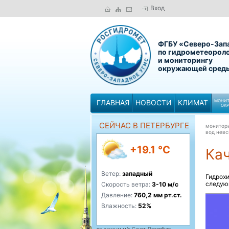
Вход
ФГБУ «Северо-Зап
по гидрометеорол
и мониторингу
окружающей сред
ГЛАВНАЯ
НОВОСТИ
КЛИМАТ
МОНИТ
ОК
СЕЙЧАС В ПЕТЕРБУРГЕ
монитор
вод невс
+19.1 °C
Кач
Ветер:
западный
Гидрох
следую
Скорость ветра:
3-10 м/с
Давление:
760,2 мм рт.ст.
Влажность:
52%
по данным м/с Санкт-Петербург