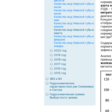
августе
нормир
Качество вод Невской губы в
азота 
июле
(ПДК - 
Качество вод Невской губы в
нитрит
июне
диапаз
Качество вод Невской губы в
Конце
мае
отобран
Качество вод Невской губы в
горизо
апреле
Качество вод Невской губы в
соедин
марте
нормир
Качество вод Невской губы в
мкг/дм
феврале
Качество вод Невской губы в
Содерж
январе
нормат
зафикси
2020 год
2019 год
Анализ
превыш
2018 год
железа
2017 год
металло
2016 год
2015 год
ЭВЗ и ВЗ
Гидрохимические
характеристики рек Селезневка
и Сестра
Гидрохимическая съемка
Выборгского залива