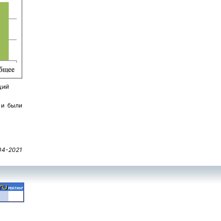
ций
 и были
04-2021