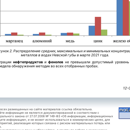
сунок 2. Распределение средних, максимальных и минимальных концентра
металлов в водах Невской губы в марте 2021 года.
трации
нефтепродуктов
и
фенолов
не превышали допустимый уровень
едела обнаружения методик во всех отобранных пробах.
12-
 всех размещенных на сайте материалов ссылка обязательна.
йте информация не является документированной в соответствии с
рального закона от 27.07.2006 № 149-ФЗ «Об информации, информационных
щите информации», и не может использоваться в коммерческих целях, для
приятий, реализация которых связана с риском материальных потерь или
в.