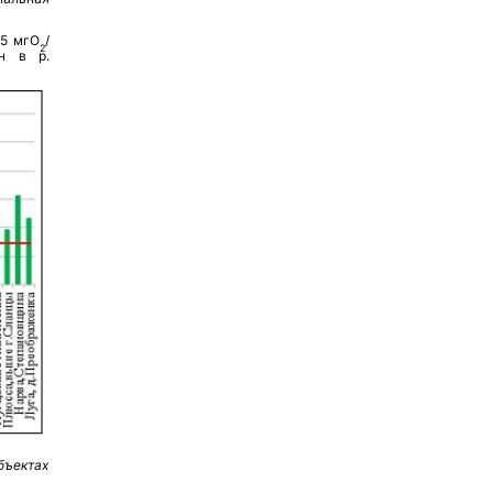
15 мгО
/
2
н в р.
бъектах