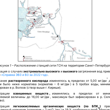
исунок 1 – Расположение станций сети ГСН на территории Санкт-Петербург
ация о случаях
экстремально высокого
и
высокого
загрязнения вод прив
е
«
Справка ЭВЗ и ВЗ за 2022 год»
.
3
жание
растворенного кислорода
изменялось в пределах от 5,00 мг/дм
д
3
и было ниже норматива (норматив – 6 мг/дм
) в 5 пробах воды, мини
рован в р. Волхов (створ выше г. Кириши).
нтрации
взвешенных веществ
изминялись в пределах от мини
3
ляемой величины до
16,00 мг/дм
, максимум был зафиксирован в р. Сел
во).
нтрация
легкоокисляемых органических веществ (по БПК
)
прев
3
5
вленный норматив (норматив – 2 мгО
/дм
) в 19 % отобранных проб. Макси