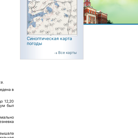
Синоптическая карта
погоды
Все карты
а.
едена в
о 12,20
мум был
мально
езневка
ышала
мальная