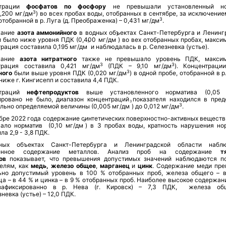
нтрации
фосфатов по фосфору
не превышали установленный но
3
,200 мг/дм
) во всех пробах воды, отобранных в сентябре, за исключени
3
отобранной в р. Луга (д. Преображенка) – 0,431 мг/дм
.
жание
азота аммонийного
в водных объектах Санкт-Петербурга и Ленинг
3
и было ниже уровня ПДК (0,400 мг/дм
) во вех отобранных пробах, макси
3
рация составила 0,195 мг/дм
и наблюдалась в р.
Селезневка
(устье)
.
жание
азота нитратного
также не превышало уровень ПДК, максим
3
3
трация составила 0,421 мг/дм
(ПДК – 9,10 мг/дм
). Концентраци
3
ного
были выше уровня ПДК (0,020 мг/дм
) в одной пробе, отобранной в р
ниже г. Кингисепп и составила 4,4 ПДК.
нтраций
нефтепродуктов
выше установленного норматива (0,05 
ировано не было, диапазон концентраций показателя находился в пред
3
3
льно определяемой величины (
0,005 мг/дм
) до 0,012 мг/дм
.
бре 2022 года содержание синтетических поверхностно-активных веществ 
3
ало норматив (0,10 мг/дм
) в 3 пробах воды, кратность нарушения но
ла 2,9 - 3,8 ПДК.
ных объектах Санкт-Петербурга и Ленинградской области наблю
енное содержание металлов. Анализ проб на содержание
тя
ов
показывает, что превышения допустимых значений наблюдаются п
телям, как
медь, железо общее
,
марганец
и
цинк
. Содержание меди пр
ьно допустимый уровень в 100 % отобранных проб, железа общего – 
ца – в 44 % и
цинка – в 9 %
отобранных проб. Наиболее высокое содержан
зафиксированно в р. Нева (г. Кировск) – 7,3 ПДК, железа об
зневка
(устье) – 12,0 ПДК.