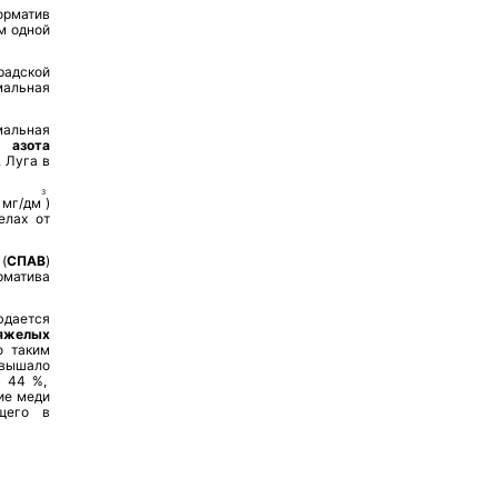
рматив
ем одной
радской
мальная
альная
и
азота
. Луга в
3
мг/дм
)
елах от
(
СПАВ
)
рматива
дается
желых
о таким
евышало
в 44 %,
ие меди
щего в