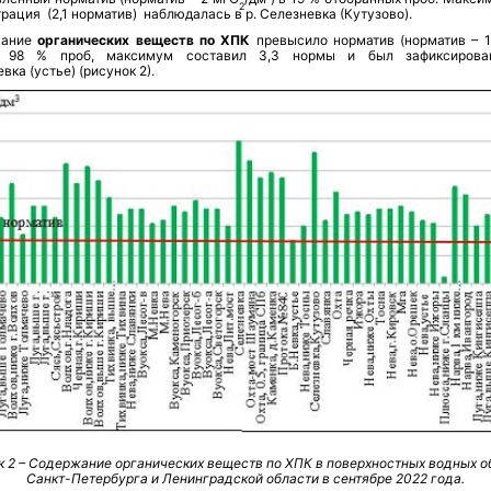
2
рация (2,1 норматив) наблюдалась в р.
Селезневка (Кутузово).
жание
органических веществ по ХПК
превысило норматив (норматив – 
 98 % проб, максимум составил 3,3 нормы и был зафиксирова
евка
(устье)
(рисунок 2)
.
к 2 – Содержание органических веществ по ХПК в поверхностных водных о
Санкт-Петербурга и Ленинградской области в сентябре 2022 года.