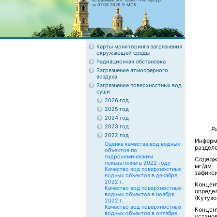
за 07.08.2026 9 МСК
Карты мониторинга загрязнения
окружающей среды
Радиационная обстановка
Загрязнение атмосферного
воздуха
Загрязнение поверхностных вод
суши
2026 год
2025 год
2024 год
2023 год
Р
2022 год
Информ
Оценка качества вод водных
раздел
объектов по
гидрохимическим
Содер
3
показателям в 2022 году
мг/дм
Качество вод поверхностных
зафикси
водных объектов в декабре
2022 г.
Конце
Качество вод поверхностных
опреде
водных объектов в ноябре
(Кутузо
2022 г.
Качество вод поверхностных
Конце
водных объектов в октябре
устано