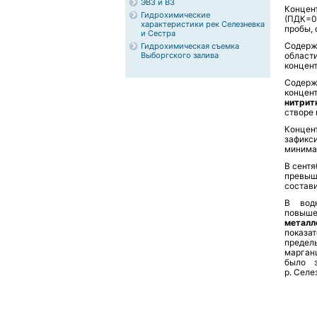
ЭВЗ и ВЗ
Конце
Гидрохимические
(ПДК=0
характеристики рек Селезневка
пробы, 
и Сестра
Содер
Гидрохимическая съемка
Выборгского залива
област
концент
Содер
концен
нитрит
створе 
Конце
зафикс
минима
В сентя
превыш
состави
В вод
повыш
металл
показа
предел
марган
было 
р.
Селе