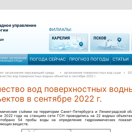
адное управление
ФИЛИАЛЫ:
огии
ы»
ОРИНГ ЗАГРЯЗНЕНИЯ
ПОГОДА СЕЙЧАС
ПРОГНОЗ ПОГОДЫ
СТАТЬИ
РУЖАЮЩЕЙ СРЕДЫ
инг загрязнения окружающей среды
» загрязнение поверхностных вод суши » 20
ачество вод поверхностных водных объектов в сентябре 2022 г.
чество вод поверхностных водн
ектов в сентябре 2022 г.
имические съёмки на территории Санкт-Петербурга и Ленинградской об
ре 2022 года на станциях сети ГСН проводились на 22 водных объектах
тобрано 54 пробы воды на определение гидрохимических показа
няющих веществ.