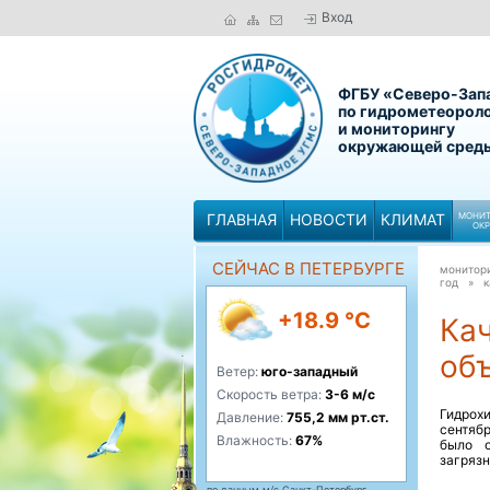
Вход
ФГБУ «Северо-Зап
по гидрометеорол
и мониторингу
окружающей сред
ГЛАВНАЯ
НОВОСТИ
КЛИМАТ
МОНИТ
ОК
СЕЙЧАС В ПЕТЕРБУРГЕ
монитор
год »
к
+18.9 °C
Ка
объ
Ветер:
юго-западный
Скорость ветра:
3-6 м/с
Гидрох
Давление:
755,2 мм рт.ст.
сентяб
Влажность:
67%
было о
загряз
по данным м/с Санкт-Петербург