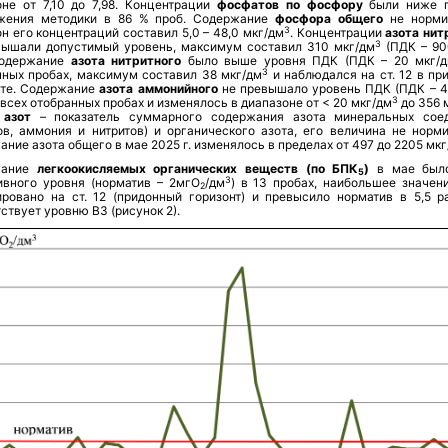
не от 7,10 до 7,98.
Концентрации
фосфатов по фосфору
были ниже п
жения методики в 86 % проб. Содержание
фосфора общего
не норми
3
н его концентраций составил 5,0 – 48,0 мкг/дм
. Концентрации
азота нит
3
вышали допустимый уровень, максимум составил 310 мкг/дм
(ПДК – 90
Содержание
азота нитритного
было выше уровня ПДК (ПДК – 20 мкг/
3
нных пробах, максимум составил 38 мкг/дм
и наблюдался на ст. 12 в пр
нте. Содержание
азота аммонийного
не превышало уровень ПДК (ПДК – 4
3
о всех отобранных пробах и изменялось в диапазоне от < 20 мкг/дм
до 356 
 азот
– показатель суммарного содержания азота минеральных сое
тов, аммония и нитритов) и органического азота, его величина не норми
ние азота общего в мае 2025 г. изменялось в пределах от 497 до 2205 мкг
ание
легкоокисляемых органических веществ (по БПК
)
в мае был
5
3
ивного уровня (норматив – 2мгО
/дм
) в 13 пробах, наибольшее значен
2
ировано на ст. 12 (придонный горизонт) и превысило норматив в 5,5 ра
ствует уровню ВЗ (рисунок 2).