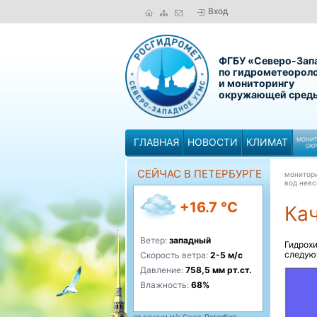
Вход
ФГБУ «Северо-Зап
по гидрометеорол
и мониторингу
окружающей сред
ГЛАВНАЯ
НОВОСТИ
КЛИМАТ
МОНИТ
ОК
СЕЙЧАС В ПЕТЕРБУРГЕ
монитор
вод невс
+16.7 °C
Кач
Ветер:
западный
Гидрох
следую
Скорость ветра:
2-5 м/с
Давление:
758,5 мм рт.ст.
Влажность:
68%
по данным м/с Санкт-Петербург