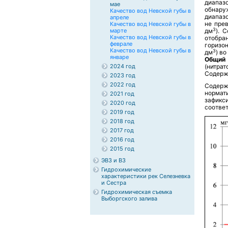
диапазо
мае
обнару
Качество вод Невской губы в
диапазо
апреле
не пре
Качество вод Невской губы в
3
марте
дм
). 
Качество вод Невской губы в
отобра
феврале
горизо
Качество вод Невской губы в
3
дм
) в
январе
Общий
2024 год
(нитра
Содержа
2023 год
2022 год
Содерж
нормат
2021 год
зафикс
2020 год
соответ
2019 год
2018 год
2017 год
2016 год
2015 год
ЭВЗ и ВЗ
Гидрохимические
характеристики рек Селезневка
и Сестра
Гидрохимическая съемка
Выборгского залива