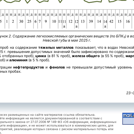
унок 2. Содержание легкоокисляемых органических веществ (по БПК
) в в
5
Невской губы в мае 2025 г.
 проб на содержание
тяжелых металлов
показывает, что в водах Невской
25 г. превышение допустимых значений было зафиксировано по содержа
% отобранных проб),
цинка
(в 81 % проб),
железа общего
(в 55 % проб),
мар
об) и
алюминия
(в 5 % проб).
трации
нефтепродуктов
и
фенолов
не превышали допустимый уровень 
ных пробах.
23-
 всех размещенных на сайте материалов ссылка обязательна.
йте информация не является документированной в соответствии с
рального закона от 27.07.2006 № 149-ФЗ «Об информации, информационных
щите информации», и не может использоваться в коммерческих целях, для
приятий, реализация которых связана с риском материальных потерь или
в.