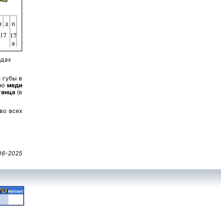
одах
 губы в
нию
меди
ганца
(в
во всех
06-2025