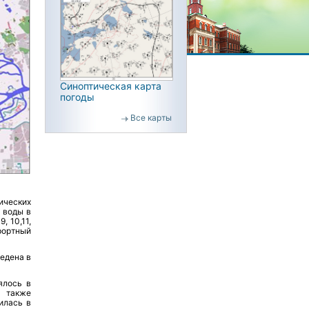
Синоптическая карта
погоды
Все карты
ических
 воды в
, 10,11,
урортный
едена в
ялось в
также
илась в