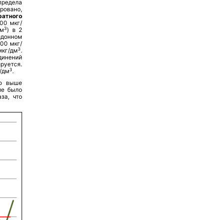
редела
ровано,
ратного
00 мкг/
3
дм
) в 2
идонном
00 мкг/
3
мкг/дм
.
динений
руется.
3
/дм
.
о выше
ие было
за, что