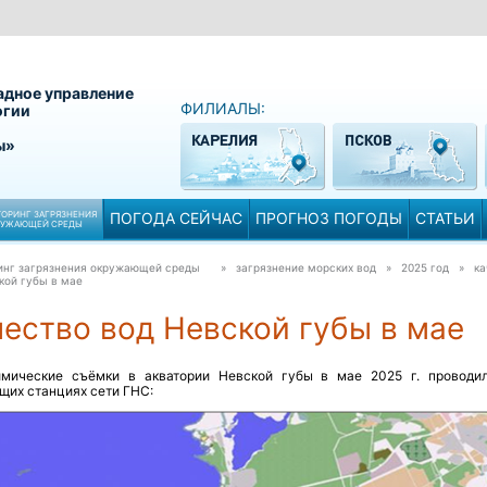
адное управление
ФИЛИАЛЫ:
огии
ы»
ОРИНГ ЗАГРЯЗНЕНИЯ
ПОГОДА СЕЙЧАС
ПРОГНОЗ ПОГОДЫ
СТАТЬИ
РУЖАЮЩЕЙ СРЕДЫ
инг загрязнения окружающей среды
» загрязнение морских вод » 2025 год »
ка
кой губы в мае
ество вод Невской губы в мае
имические съёмки в акватории Невской губы в мае 2025 г. проводи
щих станциях сети ГНС: