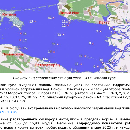
Рисунок 1. Расположение станций сети ГСН в Невской губе.
кой губе выделяют районы, различающиеся по состоянию гидрохим
 и уровней загрязнения вод. Районы Невской губы и станции отбора проб
5 г.: Морской торговый порт (МТП) – № 5; Центральная часть – № 1, 2, 6, 7, 9
 14, 15, 16, 17, 25, 30, 39, 42; Северный курортный район – № 12а; Южный к
№ 11а, 14а, 17а.
ация о случаях
экстремально высокого
и
высокого
загрязнения
вод прив
е ЭВЗ и ВЗ
.
жание
растворенного кислорода
находилось в пределах нормы и измен
3
оне от 7,55 до 15,83 мг/дм
. Величина
водородного показателя рН
тствовала норме во всех пробах воды, отобранных в мае 2025 г.
и наход