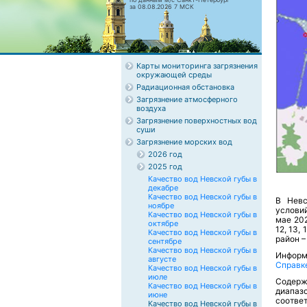
за 08.08.2026 7 МСК
Карты мониторинга загрязнения
окружающей среды
Радиационная обстановка
Загрязнение атмосферного
воздуха
Загрязнение поверхностных вод
суши
Загрязнение морских вод
2026 год
2025 год
Качество вод Невской губы в
декабре
Качество вод Невской губы в
В Невс
ноябре
условий
Качество вод Невской губы в
мае 202
октябре
12, 13,
Качество вод Невской губы в
район – 
сентябре
Качество вод Невской губы в
Информ
августе
Справк
Качество вод Невской губы в
июле
Содер
Качество вод Невской губы в
диапаз
июне
соотве
Качество вод Невской губы в