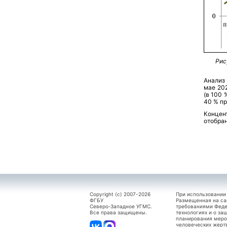
Рис
Анализ
мае 20
(в 100 
40 % пр
Концен
отобран
Copyright (c) 2007-2026
При использовании
ФГБУ
Размещенная на са
Северо-Западное УГМС.
требованиями Феде
Все права защищены.
технологиях и о за
планирования меро
человеческих жерт