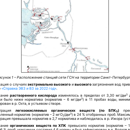
исунок 1 – Расположение станций сети ГСН на территории Санкт-Петербург
ация о случаях
экстремально высокого
и
высокого
загрязнения вод прив
е
«
Справка ЭВЗ и ВЗ за 2022 год»
.
3
жание
растворенного кислорода
изменялось в пределах от 3,30 мг/дм
д
3
3
и было ниже норматива (норматив – 6 мг/дм
) в 11 пробах воды, мини
рован в р. Охта, в устьевом створе.
нтрация
легкоокисляемых органических веществ (по БПК
)
прев
5
3
ленный норматив (норматив – 2 мгО
/дм
) в 24 % отобранных проб. Макси
2
рация превышала норматив в 2,7 норматива и наблюдалась в р. Ижора (уст
жание
органических веществ по ХПК
превысило норматив (норматив – 
 96 % проб, максимум составил 4,6 нормы и был зафиксирован в р. Волхов 