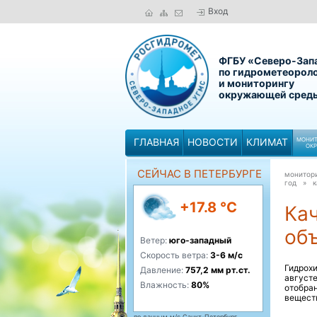
Вход
ФГБУ «Северо-Зап
по гидрометеорол
и мониторингу
окружающей сред
ГЛАВНАЯ
НОВОСТИ
КЛИМАТ
МОНИТ
ОК
СЕЙЧАС В ПЕТЕРБУРГЕ
монитор
год »
к
+17.8 °C
Ка
объ
Ветер:
юго-западный
Скорость ветра:
3-6 м/с
Гидрох
Давление:
757,2 мм рт.ст.
августе
Влажность:
80%
отобра
вещест
по данным м/с Санкт-Петербург