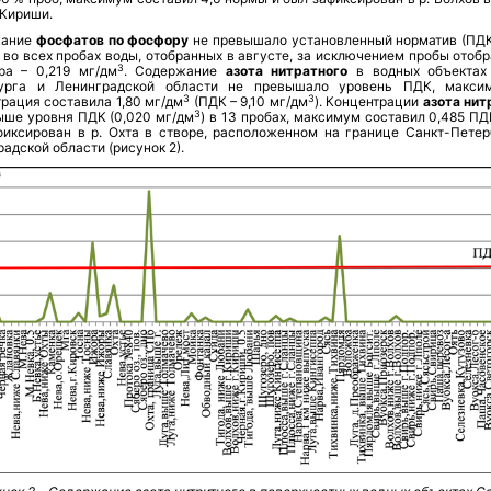
 Кириши.
жание
фосфатов по фосфору
не превышало установленный норматив (ПД
) во всех пробах воды, отобранных в августе, за исключением пробы отоб
3
ра – 0,219 мг/дм
. Содержание
азота нитратного
в водных объектах
урга и Ленинградской области не превышало уровень ПДК, макси
3
3
рация составила 1,80 мг/дм
(ПДК – 9,10 мг/дм
). Концентрации
азота нит
3
ыше уровня ПДК (0,020 мг/дм
) в 13 пробах, максимум составил 0,485 ПД
фиксирован в р. Охта в створе, расположенном на границе Санкт-Петер
адской области (рисунок 2).