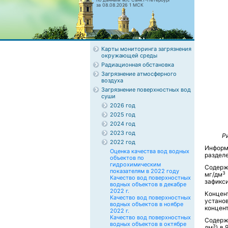
за 08.08.2026 1 МСК
Карты мониторинга загрязнения
окружающей среды
Радиационная обстановка
Загрязнение атмосферного
воздуха
Загрязнение поверхностных вод
суши
2026 год
2025 год
2024 год
2023 год
Р
2022 год
Информ
Оценка качества вод водных
раздел
объектов по
гидрохимическим
Содер
показателям в 2022 году
мг/дм
Качество вод поверхностных
зафикси
водных объектов в декабре
2022 г.
Конце
Качество вод поверхностных
установ
водных объектов в ноябре
концент
2022 г.
Качество вод поверхностных
Содер
водных объектов в октябре
3
дм
) в