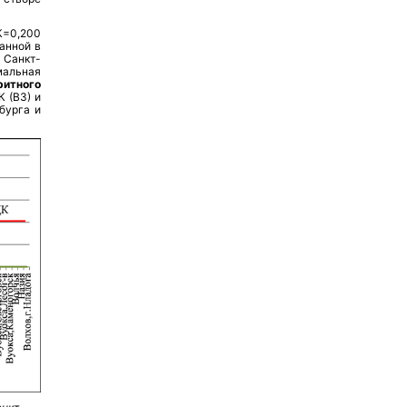
К=0,200
ранной в
 Санкт-
мальная
ритного
К (ВЗ) и
бурга и