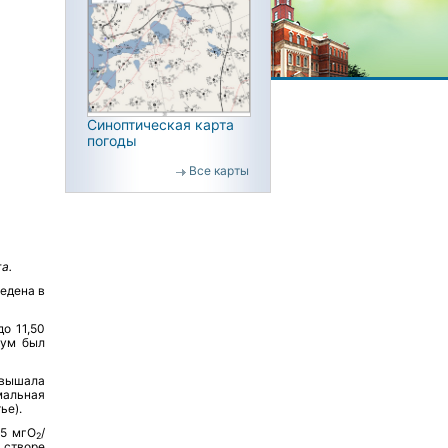
Синоптическая карта
погоды
Все карты
а.
едена в
о 11,50
мум был
ышала
мальная
ье).
15 мгО
/
2
в створе