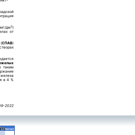
анкт-
радской
нтрация
3
мг/дм
)
елах от
(
СПАВ
)
 створах
дается
желых
о таким
ержание
 железа
ия в 4 %
09-2022