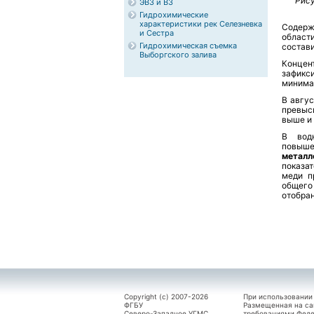
Рису
ЭВЗ и ВЗ
Гидрохимические
характеристики рек Селезневка
Содер
и Сестра
област
Гидрохимическая съемка
состави
Выборгского залива
Конце
зафикс
минима
В авгу
превыс
выше и 
В вод
повыш
металл
показат
меди п
общего 
отобран
Copyright (c) 2007-2026
При использовании
ФГБУ
Размещенная на са
Северо-Западное УГМС.
требованиями Феде