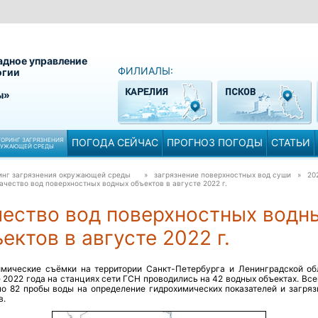
адное управление
ФИЛИАЛЫ:
огии
ы»
ОРИНГ ЗАГРЯЗНЕНИЯ
ПОГОДА СЕЙЧАС
ПРОГНОЗ ПОГОДЫ
СТАТЬИ
РУЖАЮЩЕЙ СРЕДЫ
инг загрязнения окружающей среды
» загрязнение поверхностных вод суши » 20
ачество вод поверхностных водных объектов в августе 2022 г.
чество вод поверхностных водн
ектов в августе 2022 г.
имические съёмки на территории Санкт-Петербурга и Ленинградской об
 2022 года на станциях сети ГСН проводились на 42 водных объектах. Вс
но 82 пробы воды на определение гидрохимических показателей и загря
в.