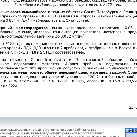
нок 2 – Содержание азота нитритного в поверхностных водных объектах С
Петербурга и Ленинградской области в августе 2022 года.
жание
азота аммонийного
в водных объектах Санкт-Петербурга и Ленинг
3
и превысило уровень ПДК (0,400 мг/дм
) в 3 пробах, максимальная конце
3
ла 0,884 мг/дм
и наблюдалась в р. Охта (устье).
нтраций
нефтепродуктов
выше установленного норматива (0,05 
ировано не было, диапазон концентраций показателя находился в пред
3
льно определяемой величины до 0,032 мг/дм
.
сте 2022 года содержание синтетических поверхностно-активных веществ 
3
ило уровень ПДК (0,10 мг/дм
) в 2 пробах воды, отобранных в р. Волхов в
ниже г. Кириши – 1,8 и 2,5 ПДК соответственно.
ных объектах Санкт-Петербурга и Ленинградской области наблю
енное содержание металлов. Анализ проб на содержание
тя
ов
показывает, что превышения допустимых значений наблюдаются п
елям, как
медь, железо общее
,
алюминий цинк, марганец
и
кадмий
. Сод
ревышало предельно допустимый уровень в 100 % отобранных проб,
– в 33 %, алюминия – в 17 %, цинка – в 16 %, марганца – в 16 % и кадм
ных проб.
23-
 всех размещенных на сайте материалов ссылка обязательна.
йте информация не является документированной в соответствии с
рального закона от 27.07.2006 № 149-ФЗ «Об информации, информационных