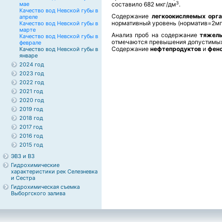
3
мае
составило 682 мкг/дм
.
Качество вод Невской губы в
Содержание
легкоокисляемых орга
апреле
нормативный уровень (норматив=2м
Качество вод Невской губы в
марте
Анализ проб на содержание
тяжелы
Качество вод Невской губы в
отмечаются превышения допустимых 
феврале
Содержание
нефтепродуктов
и
фен
Качество вод Невской губы в
январе
2024 год
2023 год
2022 год
2021 год
2020 год
2019 год
2018 год
2017 год
2016 год
2015 год
ЭВЗ и ВЗ
Гидрохимические
характеристики рек Селезневка
и Сестра
Гидрохимическая съемка
Выборгского залива