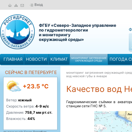
Вход
ФГБУ «Северо-Западное управление
Ф
по гидрометеорологии
и мониторингу
окружающей среды»
ГЛАВНАЯ
НОВОСТИ
КЛИМАТ
МОНИТОРИНГ ЗАГРЯЗНЕНИЯ
ПОГОДА С
ОКРУЖАЮЩЕЙ СРЕДЫ
СЕЙЧАС В ПЕТЕРБУРГЕ
мониторинг загрязнения окружающей сре
вод невской губы в январе
+23.5 °C
Качество вод Н
Ветер:
южный
Гидрохимические съёмки в акватор
станции сети ГНС № 5.
Скорость ветра:
4-9 м/с
Давление:
758,7 мм рт.ст.
Влажность:
44%
по данным м/с Санкт-Петербург