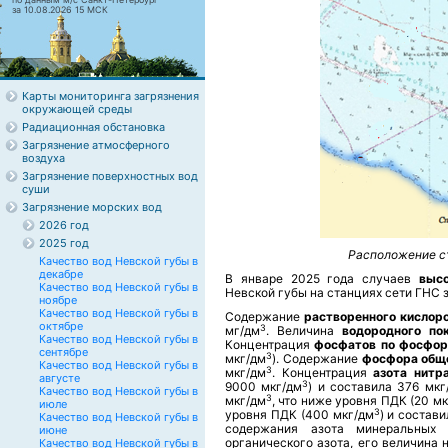
за 10.08.2026 15 МСК
Карты мониторинга загрязнения
окружающей среды
Радиационная обстановка
Загрязнение атмосферного
воздуха
Загрязнение поверхностных вод
суши
Загрязнение морских вод
2026 год
2025 год
Расположение ст
Качество вод Невской губы в
декабре
В январе 2025 года случаев
высо
Качество вод Невской губы в
Невской губы на станциях сети ГНС 
ноябре
Качество вод Невской губы в
Содержание
растворенного кислор
октябре
3
мг/дм
. Величина
водородного по
Качество вод Невской губы в
Концентрация
фосфатов по фосфор
сентябре
3
мкг/дм
). Содержание
фосфора общ
Качество вод Невской губы в
3
мкг/дм
. Концентрация
азота нитр
августе
3
9000 мкг/дм
) и составила 376 мкг
Качество вод Невской губы в
3
мкг/дм
, что ниже уровня ПДК (20 м
июле
3
уровня ПДК (400 мкг/дм
) и состав
Качество вод Невской губы в
содержания азота минеральных 
июне
органического азота, его величина
Качество вод Невской губы в