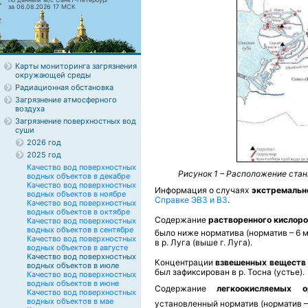
за 06.08.2026 17 МСК
Карты мониторинга загрязнения
окружающей среды
Радиационная обстановка
Загрязнение атмосферного
воздуха
Загрязнение поверхностных вод
суши
2026 год
2025 год
Качество вод поверхностных
Рисунок 1 – Расположение стан
водных объектов в декабре
Качество вод поверхностных
Информация о случаях
экстремальн
водных объектов в ноябре
Справке ЭВЗ и ВЗ
.
Качество вод поверхностных
водных объектов в октябре
Содержание
растворенного кислор
Качество вод поверхностных
водных объектов в сентябре
было ниже норматива (норматив – 6 
Качество вод поверхностных
в р. Луга (выше г. Луга).
водных объектов в августе
Качество вод поверхностных
Концентрации
взвешенных веществ
водных объектов в июле
был зафиксирован в р. Тосна (устье).
Качество вод поверхностных
водных объектов в июне
Содержание
легкоокисляемых 
Качество вод поверхностных
водных объектов в мае
установленный норматив (норматив –