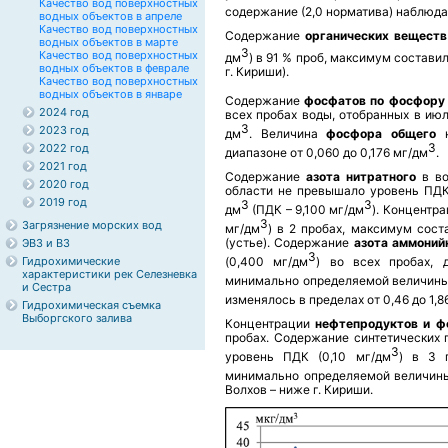
Качество вод поверхностных
содержание (2,0 норматива) наблюдал
водных объектов в апреле
Качество вод поверхностных
Содержание
органических вещест
водных объектов в марте
3
Качество вод поверхностных
дм
) в 91 % проб, максимум составил
водных объектов в феврале
г. Кириши).
Качество вод поверхностных
водных объектов в январе
Содержание
фосфатов по фосфору
2024 год
всех пробах воды, отобранных в ию
3
2023 год
дм
. Величина
фосфора общего
н
3
2022 год
диапазоне от 0,060 до 0,176 мг/дм
.
2021 год
Содержание
азота нитратного
в в
2020 год
области не превышало уровень ПДК
2019 год
3
3
дм
(ПДК – 9,100 мг/дм
). Концентр
3
Загрязнение морских вод
мг/дм
) в 2 пробах, максимум сост
(устье). Содержание
азота аммоний
ЭВЗ и ВЗ
3
Гидрохимические
(0,400 мг/дм
) во всех пробах, 
характеристики рек Селезневка
минимально определяемой величины
и Сестра
изменялось в пределах от 0,46 до 1,8
Гидрохимическая съемка
Выборгского залива
Концентрации
нефтепродуктов и 
пробах. Содержание синтетических 
3
уровень ПДК (0,10 мг/дм
) в 3 
минимально определяемой величины
Волхов – ниже г. Кириши.