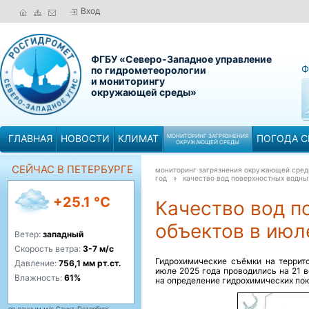
Вход
ФГБУ «Северо-Западное управление
Ф
по гидрометеорологии
и мониторингу
окружающей среды»
ГЛАВНАЯ
НОВОСТИ
КЛИМАТ
МОНИТОРИНГ ЗАГРЯЗНЕНИЯ
ПОГОДА С
ОКРУЖАЮЩЕЙ СРЕДЫ
СЕЙЧАС В ПЕТЕРБУРГЕ
мониторинг загрязнения окружающей сре
год »
качество вод поверхностных водны
+25.1 °C
Качество вод п
объектов в июл
Ветер:
западный
Скорость ветра:
3-7 м/с
Гидрохимические съёмки на террит
Давление:
756,1 мм рт.ст.
июле 2025 года проводились на 21 
Влажность:
61%
на определение гидрохимических пок
по данным м/с Санкт-Петербург