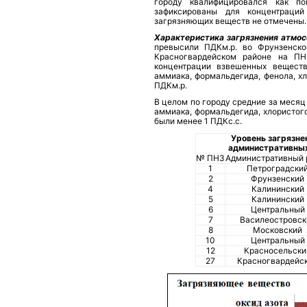
городу квалифицировался как п
зафиксированы для концентраций
загрязняющих веществ не отмечены.
Характеристика загрязнения атмо
превысили ПДКм.р. во Фрунзенско
Красногвардейском районе на П
концентрации взвешенных веществ,
аммиака, формальдегида, фенола, х
ПДКм.р.
В целом по городу средние за месяц
аммиака, формальдегида, хлористого
были менее 1 ПДКс.с.
Уровень загрязне
административных
№ ПНЗ
Административный 
1
Петроградски
2
Фрунзенский
4
Калининский
5
Калининский
6
Центральный
7
Василеостровск
8
Московский
10
Центральный
12
Красносельски
27
Красногвардейс