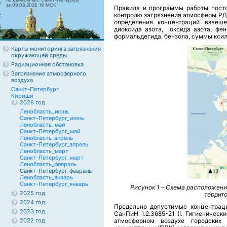
за 09.08.2026 19 МСК
Правила и программы работы пост
контролю загрязнения атмосферы РД 
определения концентраций взвеше
диоксида азота, оксида азота, фен
формальдегида, бензола, суммы ксило
Карты мониторинга загрязнения
окружающей среды
Радиационная обстановка
Загрязнение атмосферного
воздуха
Санкт-Петербург
Кириши
2026 год
Ленобласть_июнь
Санкт-Петербург_июнь
Ленобласть_май
Санкт-Петербург_май
Ленобласть_апрель
Санкт-Петербург_апрель
Ленобласть_март
Санкт-Петербург_март
Ленобласть_февраль
Санкт-Петербург_февраль
Ленобласть_январь
Санкт-Петербург_январь
Рисунок 1 – С
хема расположения
2025 год
террит
2024 год
Предельно допустимые концентрац
2023 год
СанПиН 1.2.3685-21 (I. Гигиеничес
2022 год
атмосферном воздухе городских