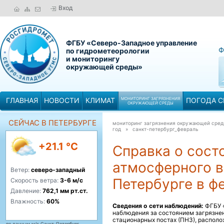
Вход
ФГБУ «Северо-Западное управление
Ф
по гидрометеорологии
и мониторингу
окружающей среды»
ГЛАВНАЯ
НОВОСТИ
КЛИМАТ
МОНИТОРИНГ ЗАГРЯЗНЕНИЯ
ПОГОДА С
ОКРУЖАЮЩЕЙ СРЕДЫ
СЕЙЧАС В ПЕТЕРБУРГЕ
мониторинг загрязнения окружающей сре
год »
санкт-петербург_февраль
+21.1 °C
Справка о сост
атмосферного в
Ветер:
северо-западный
Петербурге в ф
Скорость ветра:
3-6 м/с
Давление:
762,1 мм рт.ст.
Влажность:
60%
Сведения о сети наблюдений:
ФГБУ «
наблюдения за состоянием загрязне
стационарных постах (ПНЗ), располо
по данным м/с Санкт-Петербург