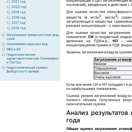
концентрации (ПДК) загрязняющих в
2021 год
поселений), введённые в действие с 0
2020 год
Для оценки качества атмосферного
2019 год
3
3
веществ (в мг/м
, мкг/м
) срав
2018 год
загрязняющего вещества сравнивае
2017 год
разовая концентрация – с максималь
2016 год
Для оценки качества загрязнения
Загрязнение поверхностных вод
показателя:
СИ
(стандартный индекс
суши
деленная на ПДКм.р.;
НП
– наиб
Загрязнение морских вод
концентрациями примеси ПДК (выраж
ЭВЗ и ВЗ
Уровень загрязнения воздуха оценив
Гидрохимические
характеристики рек Селезневка
Загрязнение атмос
и Сестра
Низкое
Гидрохимическая съемка
Повышенное
Выборгского залива
Высокое
Очень высокое
Если значения СИ и НП попадают в р
по наибольшему показателю.
Оценка уровня загрязнения воздуха
полного объема полученных резул
окончательная оценка.
Анализ результатов
года
Общая оценка загрязнения атмос