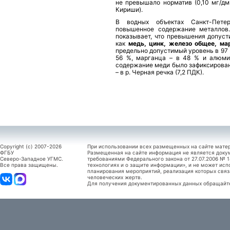
не превышало норматив (0,10 мг/дм
Кириши).
В водных объектах Санкт-Пете
повышенное содержание металлов.
показывает, что превышения допуст
как
медь, цинк, железо общее, ма
предельно допустимый уровень в 97 %
56 %, марганца – в 48 % и алюми
содержание меди было зафиксировано 
– в р. Черная речка (7,2 ПДК).
Copyright (c) 2007-2026
При использовании всех размещенных на сайте мате
ФГБУ
Размещенная на сайте информация не является доку
Северо-Западное УГМС.
требованиями Федерального закона от 27.07.2006 №
Все права защищены.
технологиях и о защите информации», и не может исп
планирования мероприятий, реализация которых связ
человеческих жертв.
Для получения документированных данных обращайтес