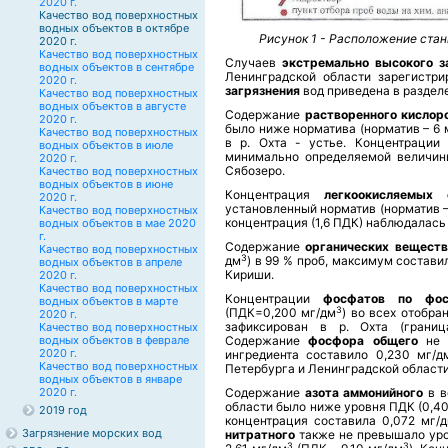
2020 г.
Качество вод поверхностных
водных объектов в октябре
Рисунок 1 - Расположение стан
2020 г.
Качество вод поверхностных
Случаев
экстремально высокого з
водных объектов в сентябре
Ленинградской области зарегистр
2020 г.
загрязнения
вод приведена в разделе
Качество вод поверхностных
водных объектов в августе
Содержание
растворенного кислор
2020 г.
было ниже норматива (норматив – 6 
Качество вод поверхностных
в р. Охта - устье. Концентраци
водных объектов в июле
минимально определяемой величин
2020 г.
Сябозеро.
Качество вод поверхностных
водных объектов в июне
Концентрация
легкоокисляемых
2020 г.
установленный норматив (норматив –
Качество вод поверхностных
концентрация (1,6 ПДК) наблюдалась в 
водных объектов в мае 2020
г.
Содержание
органических вещест
Качество вод поверхностных
3
дм
) в 99 % проб, максимум составил
водных объектов в апреле
Кириши.
2020 г.
Качество вод поверхностных
Концентрации
фосфатов по фо
водных объектов в марте
3
(ПДК=0,200 мг/дм
) во всех отобра
2020 г.
зафиксирован в р. Охта (границ
Качество вод поверхностных
водных объектов в феврале
Содержание
фосфора общего
не н
2020 г.
ингредиента составило 0,230 мг/д
Качество вод поверхностных
Петербурга и Ленинградской области
водных объектов в январе
2020 г.
Содержание
азота аммонийного
в в
области было ниже уровня ПДК (0,4
2019 год
концентрация составила 0,072 мг/
Загрязнение морских вод
нитратного
также не превышало уро
3
3