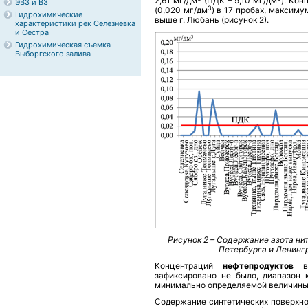
2,61 мг/дм
(ПДК – 9,10 мг/дм
). Ко
ЭВЗ и ВЗ
3
(0,020 мг/дм
) в 17 пробах, максиму
Гидрохимические
выше г. Любань (рисунок 2).
характеристики рек Селезневка
и Сестра
Гидрохимическая съемка
Выборгского залива
Рисунок 2 – Содержание азота ни
Петербурга и Ленингр
Концентраций
нефтепродуктов
зафиксировано не было, диапазон 
минимально определяемой величины 
Содержание синтетических поверхно