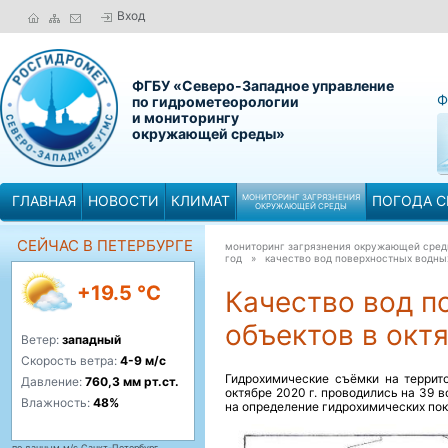
Вход
ФГБУ «Северо-Западное управление
Ф
по гидрометеорологии
и мониторингу
окружающей среды»
ГЛАВНАЯ
НОВОСТИ
КЛИМАТ
МОНИТОРИНГ ЗАГРЯЗНЕНИЯ
ПОГОДА С
ОКРУЖАЮЩЕЙ СРЕДЫ
СЕЙЧАС В ПЕТЕРБУРГЕ
мониторинг загрязнения окружающей сре
год »
качество вод поверхностных водных
+19.5 °C
Качество вод п
объектов в октя
Ветер:
западный
Скорость ветра:
4-9 м/с
Гидрохимические съёмки на террит
Давление:
760,3 мм рт.ст.
октябре 2020 г. проводились на 39 
Влажность:
48%
на определение гидрохимических пок
по данным м/с Санкт-Петербург