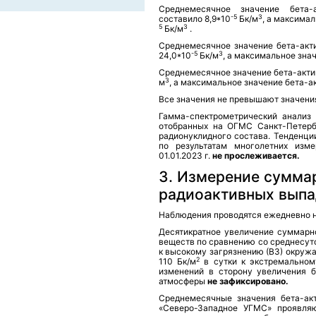
Среднемесячное значение бета-
-5
3
составило 8,9*10
Бк/м
, а максима
5
3
Бк/м
.
Среднемесячное значение бета-акт
-5
3
24,0*10
Бк/м
, а максимальное зна
Среднемесячное значение бета-актив
3
м
, а максимальное значение бета-ак
Все значения не превышают значени
Гамма-спектрометрический анализ 
отобранных на ОГМС Санкт-Петерб
радионуклидного состава. Тенденци
по результатам многолетних изме
01.01.2023 г.
не прослеживается.
3. Измерение сумма
радиоактивных выпа
Наблюдения проводятся ежедневно н
Десятикратное увеличение суммарн
веществ по сравнению со среднесут
к высокому загрязнению (ВЗ) окруж
2
110 Бк/м
в сутки к экстремальном
изменений в сторону увеличения б
атмосферы
не зафиксировано.
Среднемесячные значения бета-ак
«Северо-Западное УГМС» проявляю