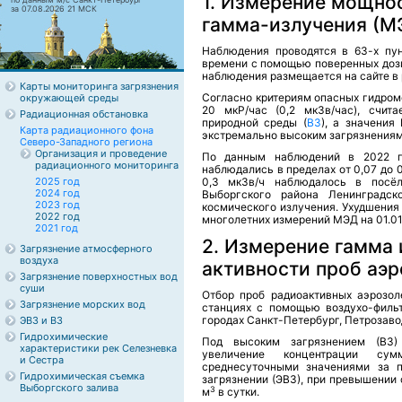
1. Измерение мощно
за 07.08.2026 21 МСК
гамма-излучения (М
Наблюдения проводятся в 63-х пу
времени с помощью поверенных дози
наблюдения размещается на сайте в 
Карты мониторинга загрязнения
Согласно критериям опасных гидром
окружающей среды
20 мкР/час (0,2 мкЗв/час), счит
Радиационная обстановка
природной среды (
ВЗ
), а значения
Карта радиационного фона
экстремально высоким загрязнениям
Северо-Западного региона
Организация и проведение
По данным наблюдений в 2022 г
радиационного мониторинга
наблюдались в пределах от 0,07 до
2025 год
0,3 мкЗв/ч наблюдалось в посё
2024 год
Выборгского района Ленинградск
2023 год
космического излучения. Ухудшения
2022 год
многолетних измерений МЭД на 01.01.
2021 год
2. Измерение гамма 
Загрязнение атмосферного
воздуха
активности проб аэ
Загрязнение поверхностных вод
суши
Отбор проб радиоактивных аэрозол
Загрязнение морских вод
станциях с помощью воздухо-филь
городах Санкт-Петербург, Петрозавод
ЭВЗ и ВЗ
Гидрохимические
Под высоким загрязнением (ВЗ
характеристики рек Селезневка
увеличение концентрации су
и Сестра
среднесуточными значениями за 
Гидрохимическая съемка
загрязнении (ЭВЗ), при превышении
Выборгского залива
3
м
в сутки.