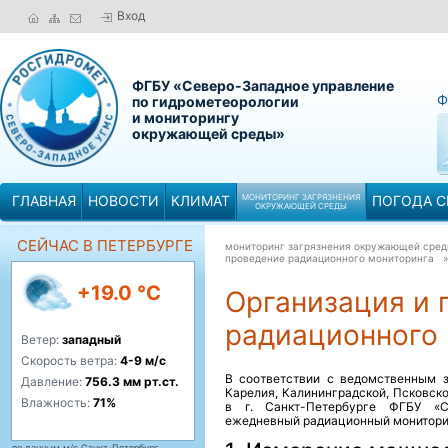
Вход
ФГБУ «Северо-Западное управление
Ф
по гидрометеорологии
и мониторингу
окружающей среды»
ГЛАВНАЯ
НОВОСТИ
КЛИМАТ
МОНИТОРИНГ ЗАГРЯЗНЕНИЯ
ПОГОДА С
ОКРУЖАЮЩЕЙ СРЕДЫ
СЕЙЧАС В ПЕТЕРБУРГЕ
мониторинг загрязнения окружающей сре
проведение радиационного мониторинга
+19.0 °C
Организация и 
радиационного 
Ветер:
западный
Скорость ветра:
4-9 м/с
В соответствии с ведомственным з
Давление:
756.3 мм рт.ст.
Карелия, Калининградской, Псковско
Влажность:
71%
в г. Санкт-Петербурге ФГБУ «С
ежедневный радиационный мониторин
по данным м/с Санкт-Петербург