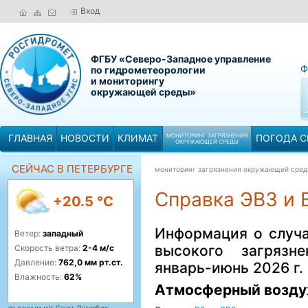
Вход
ФГБУ «Северо-Западное управление
Ф
по гидрометеорологии
и мониторингу
окружающей среды»
ГЛАВНАЯ
НОВОСТИ
КЛИМАТ
МОНИТОРИНГ ЗАГРЯЗНЕНИЯ
ПОГОДА С
ОКРУЖАЮЩЕЙ СРЕДЫ
СЕЙЧАС В ПЕТЕРБУРГЕ
мониторинг загрязнения окружающей сре
Справка ЭВЗ и В
+20.5 °C
Информация о случа
Ветер:
западный
высокого загрязн
Скорость ветра:
2-4 м/с
Давление:
762,0 мм рт.ст.
январь-июнь 2026 г.
Влажность:
62%
Атмосферный возду
по данным м/с Санкт-Петербург