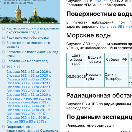
Случаев
ВЗ
и
ЭВЗ
по данным анал
за 09.08.2026 20 МСК
Западное УГМС», не наблюдалось.
Поверхностные вод
В пунктах наблюдений при пр
зарегистрировано
9 случаев ЭВЗ и 2
Карты мониторинга загрязнения
окружающей среды
Морские воды
Радиационная обстановка
Загрязнение атмосферного
Случаев ЭВЗ по данным анализов пр
воздуха
УГМС», не наблюдалось, был зафикси
Загрязнение поверхностных вод
Дата
суши
Водный
отбора
Субъект РФ
П
Загрязнение морских вод
объект
проб
ЭВЗ и ВЗ
Справка ЭВЗ и ВЗ за 2026 г.
Невская
Санкт-
Справка ЭВЗ и ВЗ за 2025 г.
08.06.2026
59
губа
Петербург
Справка ЭВЗ и ВЗ за 2024 г.
29
Справка ЭВЗ и ВЗ за 2023 г.
Справка ЭВЗ и ВЗ за 2022 г.
Справка ЭВЗ и ВЗ за 2021 г.
Радиационная обста
Справка ЭВЗ и ВЗ за 2020 г.
Справка о качестве вод в р.
Каменка в сентябре 2019 г.
Случаев ВЗ и ЭВЗ по
радиационным
Справка ЭВЗ и ВЗ за 2019 г.
наблюдалось.
Справка ЭВЗ и ВЗ за 2018 г.
Справка ЭВЗ и ЭВ в 2017 г.
По данным экспеди
Справка ЭВЗ и ВЗ в 2016 г.
Случаи ЭВЗ и ВЗ в 2015 г.
Поверхностные воды суши
Гидрохимические
характеристики рек Селезневка