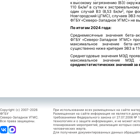
к высокому загрязнению (ВЗ) окруж
2
110 Бк/м
в сутки к экстремальному
2
один случай ВЗ (8,53 Бк/м
, при фо
Новгородский ЦГМС), случаев ЭВЗ п
ФГБУ «Северо-Западное УГМС» не в
По итогам 2024 года:
Среднемесячные значения бета-ак
ФГБУ «Северо-Западное УГМС» проя
максимальное значение бета-ак
существенно ниже критерия ЭВЗ в 11
Среднегодовые значения МЭД проявл
максимальное значение МЭД 
среднестатистических значений за 
Copyright (c) 2007-2026
При использовании всех размещенных на сайте мате
ФГБУ
Размещенная на сайте информация не является доку
Северо-Западное УГМС.
требованиями Федерального закона от 27.07.2006 №
Все права защищены.
технологиях и о защите информации», и не может исп
планирования мероприятий, реализация которых связ
человеческих жертв.
Для получения документированных данных обращайтес