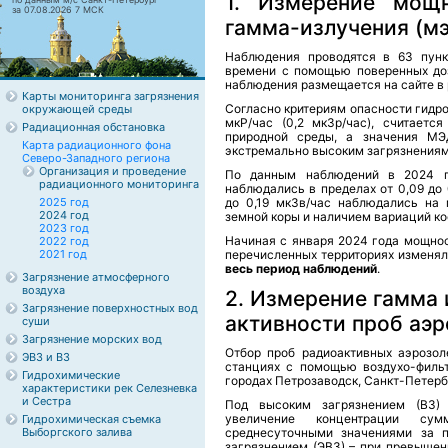
1. Измерение мощ
за 07.08.2026 7 МСК
гамма-излучения (мэ
Наблюдения проводятся в 63 пунк
времени с помощью поверенных доз
наблюдения размещается на сайте в 
Карты мониторинга загрязнения
Согласно критериям опасности гидр
окружающей среды
мкР/час (0,2 мкЗр/час), считаетс
Радиационная обстановка
природной среды, а значения МЭД
Карта радиационного фона
экстремально высоким загрязнениям
Северо-Западного региона
Организация и проведение
По данным наблюдений в 2024 г
радиационного мониторинга
наблюдались в пределах от 0,09 до
2025 год
до 0,19 мкЗв/час наблюдались на 
2024 год
земной коры и наличием вариаций ко
2023 год
Начиная с января 2024 года мощно
2022 год
2021 год
перечисленных территориях изменя
весь период наблюдений
.
Загрязнение атмосферного
воздуха
2. Измерение гамма 
Загрязнение поверхностных вод
активности проб аэ
суши
Загрязнение морских вод
Отбор проб радиоактивных аэрозол
ЭВЗ и ВЗ
станциях с помощью воздухо-филь
Гидрохимические
городах Петрозаводск, Санкт-Петербу
характеристики рек Селезневка
и Сестра
Под высоким загрязнением (ВЗ)
увеличение концентрации су
Гидрохимическая съемка
Выборгского залива
среднесуточными значениями за 
загрязнением (ЭВЗ) – при превыше