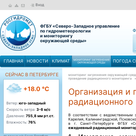
Вход
ФГБУ «Северо-Западное управление
Ф
по гидрометеорологии
и мониторингу
окружающей среды»
ГЛАВНАЯ
НОВОСТИ
КЛИМАТ
МОНИТОРИНГ ЗАГРЯЗНЕНИЯ
ПОГОДА С
ОКРУЖАЮЩЕЙ СРЕДЫ
СЕЙЧАС В ПЕТЕРБУРГЕ
мониторинг загрязнения окружающей сре
проведение радиационного мониторинга
+18.0 °C
Организация и 
радиационного 
Ветер:
юго-западный
Скорость ветра:
3-6 м/с
В соответствии с ведомственным 
Давление:
755,8 мм рт.ст.
Карелия, Калининградской, Псковско
Влажность:
76%
в г. Санкт-Петербурге ФГБУ «
ежедневный радиационный монито
по данным м/с Санкт-Петербург