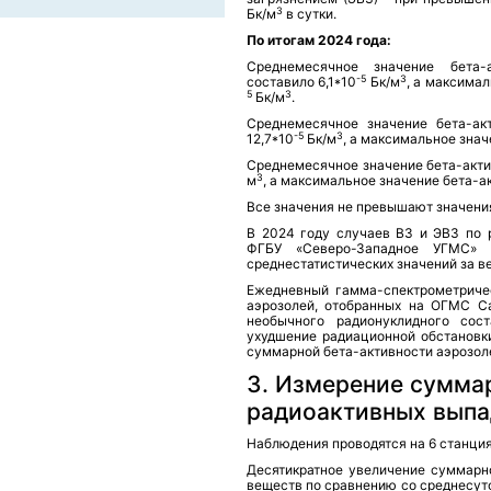
3
Бк/м
в сутки.
По итогам 2024 года:
Среднемесячное значение бета-
-5
3
составило 6,1*10
Бк/м
, а максимал
5
3
Бк/м
.
Среднемесячное значение бета-акт
-5
3
12,7*10
Бк/м
, а максимальное знач
Среднемесячное значение бета-актив
3
м
, а максимальное значение бета-ак
Все значения не превышают значени
В 2024 году случаев ВЗ и ЭВЗ по 
ФГБУ «Северо-Западное УГМС»
среднестатистических значений за в
Ежедневный гамма-спектрометричес
аэрозолей, отобранных на ОГМС Са
необычного радионуклидного сост
ухудшение радиационной обстановки
суммарной бета-активности аэрозо
3. Измерение сумма
радиоактивных выпа
Наблюдения проводятся на 6 станци
Десятикратное увеличение суммарн
веществ по сравнению со среднесут