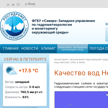
Вход
ФГБУ «Северо-Западное управление
Ф
по гидрометеорологии
и мониторингу
окружающей среды»
ГЛАВНАЯ
НОВОСТИ
КЛИМАТ
МОНИТОРИНГ ЗАГРЯЗНЕНИЯ
ПОГОДА С
ОКРУЖАЮЩЕЙ СРЕДЫ
СЕЙЧАС В ПЕТЕРБУРГЕ
мониторинг загрязнения окружающей сре
вод невской губы в июне
+17.5 °C
Качество вод Н
Ветер:
западный
Гидрохимические съёмки в аквато
следующих станциях сети государств
Скорость ветра:
3-6 м/с
Давление:
760,5 мм рт.ст.
Влажность:
63%
по данным м/с Санкт-Петербург