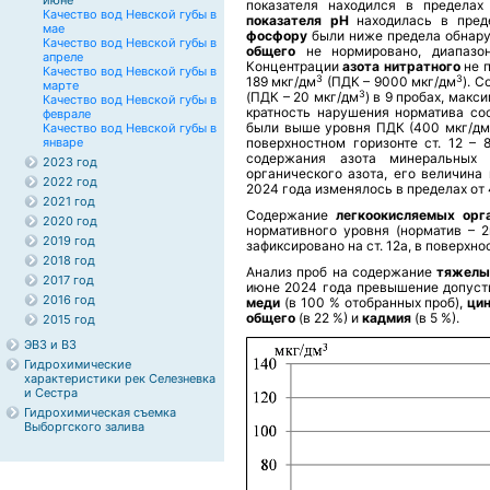
июне
показателя находился в пределах 
Качество вод Невской губы в
показателя рН
находилась в преде
мае
фосфору
были ниже предела обнару
Качество вод Невской губы в
общего
не нормировано, диапазон
апреле
Концентрации
азота нитратного
не 
Качество вод Невской губы в
3
3
189 мкг/дм
(ПДК – 9000 мкг/дм
). 
марте
3
(ПДК – 20 мкг/дм
) в 9 пробах, макс
Качество вод Невской губы в
кратность нарушения норматива со
феврале
были выше уровня ПДК (400 мкг/дм
Качество вод Невской губы в
январе
поверхностном горизонте ст. 12 – 
содержания азота минеральных 
2023 год
органического азота, его величина
2022 год
2024 года изменялось в пределах от 
2021 год
Содержание
легкоокисляемых орга
2020 год
нормативного уровня (норматив – 
2019 год
зафиксировано на ст. 12а, в поверхно
2018 год
Анализ проб на содержание
тяжелы
2017 год
июне 2024 года превышение допуст
2016 год
меди
(в 100 % отобранных проб),
ци
общего
(в 22 %)
и
кадмия
(в 5 %).
2015 год
ЭВЗ и ВЗ
Гидрохимические
характеристики рек Селезневка
и Сестра
Гидрохимическая съемка
Выборгского залива