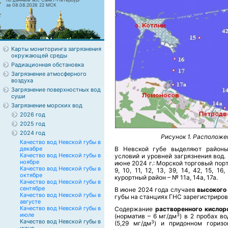
за 08.08.2026 22 МСК
Карты мониторинга загрязнения
окружающей среды
Радиационная обстановка
Загрязнение атмосферного
воздуха
Загрязнение поверхностных вод
суши
Загрязнение морских вод
2026 год
2025 год
2024 год
Рисунок 1. Расположе
Качество вод Невской губы в
декабре
В Невской губе выделяют районы
Качество вод Невской губы в
условий и уровней загрязнения вод.
ноябре
июне 2024 г.: Морской торговый порт (
Качество вод Невской губы в
9, 10, 11, 12, 13, 39, 14, 42, 15
октябре
курортный район – № 11а, 14а, 17а.
Качество вод Невской губы в
сентябре
В июне 2024 года случаев
высокого
Качество вод Невской губы в
губы на станциях ГНС зарегистриров
августе
Качество вод Невской губы в
Содержание
растворенного кисло
июле
3
(норматив – 6 мг/дм
) в 2 пробах в
Качество вод Невской губы в
3
(5,29 мг/дм
) и придонном горизо