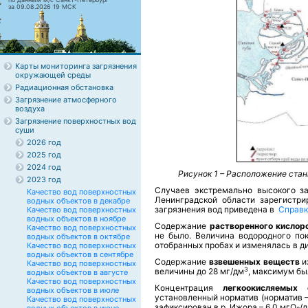
за 09.08.2026 19 МСК
Карты мониторинга загрязнения
окружающей среды
Радиационная обстановка
Загрязнение атмосферного
воздуха
Загрязнение поверхностных вод
суши
2026 год
2025 год
2024 год
Рисунок 1 – Расположение стан
2023 год
Случаев
экстремально высокого з
Качество вод поверхностных
Ленинградской области зарегистр
водных объектов в декабре
загрязнения
вод приведена в
Справк
Качество вод поверхностных
водных объектов в ноябре
Содержание
растворенного кислор
Качество вод поверхностных
не было. Величина водородного по
водных объектов в октябре
отобранных пробах и изменялась в диа
Качество вод поверхностных
водных объектов в сентябре
Содержание
взвешенных веществ
и
Качество вод поверхностных
3
величины до 28 мг/дм
, максимум бы
водных объектов в августе
Качество вод поверхностных
Концентрация
легкоокисляемых
водных объектов в июле
установленный норматив (норматив –
Качество вод поверхностных
зафиксирован в р. Ижора – 6,0 мгО
/