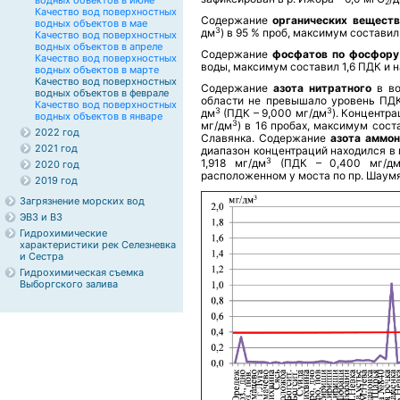
водных объектов в июне
2
Качество вод поверхностных
Содержание
органических вещест
водных объектов в мае
3
дм
) в 95 % проб, максимум составил
Качество вод поверхностных
водных объектов в апреле
Содержание
фосфатов по фосфору
Качество вод поверхностных
воды, максимум составил 1,6 ПДК и н
водных объектов в марте
Качество вод поверхностных
Содержание
азота нитратного
в в
водных объектов в феврале
области не превышало уровень ПДК
Качество вод поверхностных
3
3
дм
(ПДК – 9,000 мг/дм
). Концентр
водных объектов в январе
3
мг/дм
) в 16 пробах, максимум сост
2022 год
Славянка. Содержание
азота аммон
2021 год
диапазон концентраций находился в
3
1,918 мг/дм
(ПДК – 0,400 мг/д
2020 год
расположенном у моста по пр. Шаумян
2019 год
Загрязнение морских вод
ЭВЗ и ВЗ
Гидрохимические
характеристики рек Селезневка
и Сестра
Гидрохимическая съемка
Выборгского залива