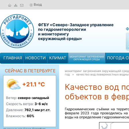
Вход
ФГБУ «Северо-Западное управление
Ф
по гидрометеорологии
и мониторингу
окружающей среды»
ГЛАВНАЯ
НОВОСТИ
КЛИМАТ
МОНИТОРИНГ ЗАГРЯЗНЕНИЯ
ПОГОДА С
ОКРУЖАЮЩЕЙ СРЕДЫ
СЕЙЧАС В ПЕТЕРБУРГЕ
мониторинг загрязнения окружающей сре
год »
качество вод поверхностных водны
+21.1 °C
Качество вод п
объектов в фев
Ветер:
северо-западный
Скорость ветра:
3-6 м/с
Гидрохимические съёмки на террит
Давление:
762,1 мм рт.ст.
феврале 2023 года проводились на 
Влажность:
60%
воды на определение гидрохимически
по данным м/с Санкт-Петербург