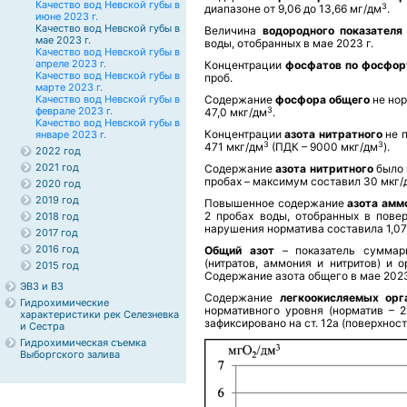
Качество вод Невской губы в
3
диапазоне от 9,06 до 13,66 мг/дм
.
июне 2023 г.
Качество вод Невской губы в
Величина
водородного показателя
мае 2023 г.
воды, отобранных в мае 2023 г.
Качество вод Невской губы в
апреле 2023 г.
Концентрации
фосфатов по фосфор
Качество вод Невской губы в
проб.
марте 2023 г.
Качество вод Невской губы в
Содержание
фосфора общего
не нор
3
феврале 2023 г.
47,0 мкг/дм
.
Качество вод Невской губы в
Концентрации
азота нитратного
не 
январе 2023 г.
3
3
471 мкг/дм
(ПДК – 9000 мкг/дм
).
2022 год
2021 год
Содержание
азота нитритного
было 
пробах – максимум составил 30 мкг/
2020 год
2019 год
Повышенное содержание
азота амм
2 пробах воды, отобранных в повер
2018 год
нарушения норматива составила 1,07
2017 год
2016 год
Общий азот
– показатель суммар
(нитратов, аммония и нитритов) и 
2015 год
Содержание азота общего в мае 2023 
ЭВЗ и ВЗ
Содержание
легкоокисляемых орг
Гидрохимические
нормативного уровня (норматив – 
характеристики рек Селезневка
зафиксировано на ст. 12а (поверхност
и Сестра
Гидрохимическая съемка
Выборгского залива