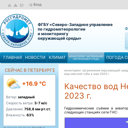
Вход
ФГБУ «Северо-Западное управление
Ф
по гидрометеорологии
и мониторингу
окружающей среды»
ГЛАВНАЯ
НОВОСТИ
КЛИМАТ
МОНИТОРИНГ ЗАГРЯЗНЕНИЯ
ПОГОДА С
ОКРУЖАЮЩЕЙ СРЕДЫ
СЕЙЧАС В ПЕТЕРБУРГЕ
мониторинг загрязнения окружающей сре
вод невской губы в мае 2023 г.
+16.9 °C
Качество вод Н
2023 г.
Ветер:
западный
Скорость ветра:
3-7 м/с
Гидрохимические съёмки в аквато
Давление:
758,8 мм рт.ст.
следующих станциях сети ГНС:
Влажность:
63%
по данным м/с Санкт-Петербург