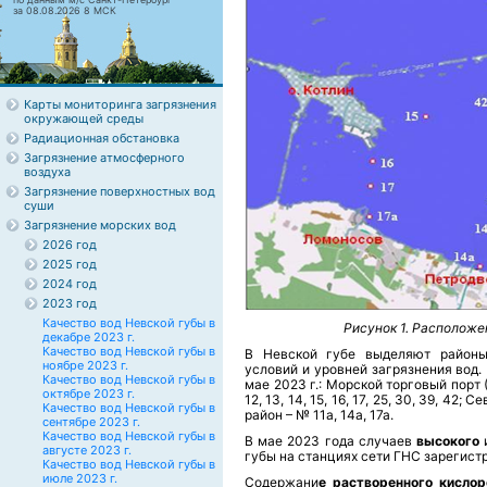
за 08.08.2026 8 МСК
Карты мониторинга загрязнения
окружающей среды
Радиационная обстановка
Загрязнение атмосферного
воздуха
Загрязнение поверхностных вод
суши
Загрязнение морских вод
2026 год
2025 год
2024 год
2023 год
Качество вод Невской губы в
Рисунок 1. Расположе
декабре 2023 г.
Качество вод Невской губы в
В Невской губе выделяют районы
ноябре 2023 г.
условий и уровней загрязнения вод.
Качество вод Невской губы в
мае 2023 г.: Морской торговый порт (М
октябре 2023 г.
12, 13, 14, 15, 16, 17, 25, 30, 39, 
Качество вод Невской губы в
район – № 11а, 14а, 17а.
сентябре 2023 г.
Качество вод Невской губы в
В мае 2023 года случаев
высокого
августе 2023 г.
губы на станциях сети ГНС зарегист
Качество вод Невской губы в
июле 2023 г.
Содержани
е растворенного кислор