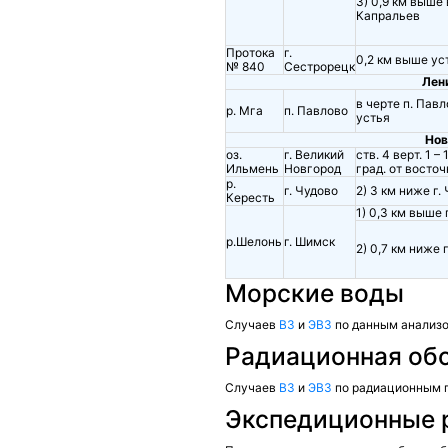
3) 0,9 км выше
Капральев
Протока
г.
0,2 км выше ус
№ 840
Сестрорецк
Лен
в черте п. Пав
р. Мга
п. Павлово
устья
Нов
оз.
г. Великий
ств. 4 верт. 1 –
Ильмень
Новгород
град. от восточ
р.
г. Чудово
2) 3 км ниже г.
Кересть
1) 0,3 км выше 
р.Шелонь
г. Шимск
2) 0,7 км ниже 
Морские воды
Случаев
ВЗ
и
ЭВЗ
по данным анализо
Радиационная об
Случаев
ВЗ
и
ЭВЗ
по радиационным 
Экспедиционные 