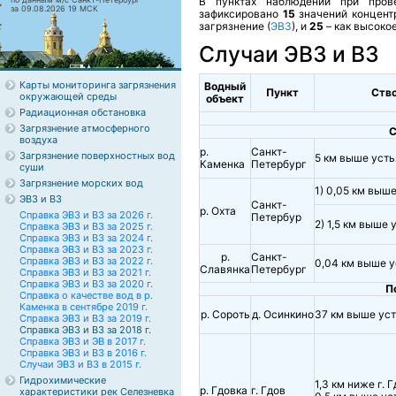
В пунктах наблюдений при пров
за 09.08.2026 19 МСК
зафиксировано
15
значений концент
загрязнение (
ЭВЗ
), и
25
– как высокое
Случаи ЭВЗ и ВЗ
Карты мониторинга загрязнения
Водный
Пункт
Ство
окружающей среды
объект
Радиационная обстановка
Загрязнение атмосферного
С
воздуха
р.
Санкт-
Загрязнение поверхностных вод
5 км выше усть
Каменка
Петербург
суши
Загрязнение морских вод
1) 0,05 км выш
ЭВЗ и ВЗ
Санкт-
р. Охта
Справка ЭВЗ и ВЗ за 2026 г.
Петербур
2) 1,5 км выше 
Справка ЭВЗ и ВЗ за 2025 г.
Справка ЭВЗ и ВЗ за 2024 г.
Справка ЭВЗ и ВЗ за 2023 г.
р.
Санкт-
Справка ЭВЗ и ВЗ за 2022 г.
0,04 км выше у
Славянка
Петербург
Справка ЭВЗ и ВЗ за 2021 г.
Справка ЭВЗ и ВЗ за 2020 г.
П
Справка о качестве вод в р.
Каменка в сентябре 2019 г.
р. Сороть
д. Осинкино
37 км выше ус
Справка ЭВЗ и ВЗ за 2019 г.
Справка ЭВЗ и ВЗ за 2018 г.
Справка ЭВЗ и ЭВ в 2017 г.
Справка ЭВЗ и ВЗ в 2016 г.
Случаи ЭВЗ и ВЗ в 2015 г.
Гидрохимические
1,3 км ниже г. Г
р. Гдовка
г. Гдов
характеристики рек Селезневка