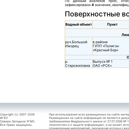
По данным анализов проб, отоб
зафиксировано
4
значения, квалифи
Поверхностные в
Водный объект
Пункт
Лен
руч.Большой
в районе
Ижорец
ГУПП «Полигон
«Красный Бор»
С
р.
Выпуск № 1
Старожиловка
ОАО «РСК»
Copyright (c) 2007-2026
При использовании всех размещенных на сайте мате
ФГБУ
Размещенная на сайте информация не является доку
Северо-Западное УГМС.
требованиями Федерального закона от 27.07.2006 №
Все права защищены.
технологиях и о защите информации», и не может исп
планирования мероприятий, реализация которых связ