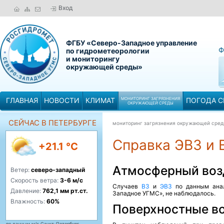
Вход
ФГБУ «Северо-Западное управление
Ф
по гидрометеорологии
и мониторингу
окружающей среды»
ГЛАВНАЯ
НОВОСТИ
КЛИМАТ
МОНИТОРИНГ ЗАГРЯЗНЕНИЯ
ПОГОДА С
ОКРУЖАЮЩЕЙ СРЕДЫ
СЕЙЧАС В ПЕТЕРБУРГЕ
мониторинг загрязнения окружающей сре
Справка ЭВЗ и В
+21.1 °C
Атмосферный воз
Ветер:
северо-западный
Скорость ветра:
3-6 м/с
Случаев
ВЗ
и
ЭВЗ
по данным анал
Давление:
762,1 мм рт.ст.
Западное УГМС», не наблюдалось.
Влажность:
60%
Поверхностные в
по данным м/с Санкт-Петербург