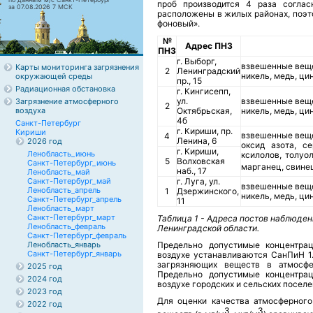
проб производится 4 раза соглас
за 07.08.2026 7 МСК
расположены в жилых районах, поэт
фоновый».
№
Адрес ПНЗ
ПНЗ
г. Выборг,
взвешенные вещес
Карты мониторинга загрязнения
2
Ленинградский
никель, медь, ци
окружающей среды
пр., 15
Радиационная обстановка
г. Кингисепп,
ул.
взвешенные вещес
Загрязнение атмосферного
2
воздуха
Октябрьская,
никель, медь, ци
4б
Санкт-Петербург
г. Кириши, пр.
Кириши
взвешенные вещес
4
Ленина, 6
2026 год
оксид азота, се
г. Кириши,
Ленобласть_июнь
ксилолов, толуо
5
Волховская
Санкт-Петербург_июнь
марганец, свине
наб., 17
Ленобласть_май
Санкт-Петербург_май
г. Луга, ул.
взвешенные вещес
Ленобласть_апрель
1
Дзержинского,
никель, медь, ци
Санкт-Петербург_апрель
11
Ленобласть_март
Санкт-Петербург_март
Таблица 1 - Адреса постов наблюден
Ленобласть_февраль
Ленинградской области.
Санкт-Петербург_февраль
Ленобласть_январь
Предельно допустимые концентра
Санкт-Петербург_январь
воздухе устанавливаются СанПиН 1.
загрязняющих веществ в атмосфе
2025 год
Предельно допустимые концентра
2024 год
воздухе городских и сельских поселен
2023 год
Для оценки качества атмосферного
2022 год
3
3