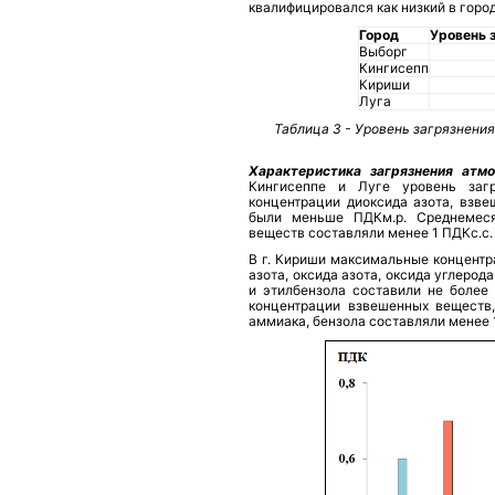
квалифицировался как низкий в город
Город
Уровень 
Выборг
Кингисепп
Кириши
Луга
Таблица 3 - Уровень загрязнени
Характеристика загрязнения атм
Кингисеппе и Луге уровень загр
концентрации диоксида азота, взве
были меньше ПДКм.р. Среднемеся
веществ составляли менее 1 ПДКс.с.
В г. Кириши максимальные концентр
азота, оксида азота, оксида углерод
и этилбензола составили не более
концентрации взвешенных веществ, 
аммиака, бензола составляли менее 