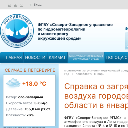
Вход
ФГБУ «Северо-Западное управление
Ф
по гидрометеорологии
и мониторингу
окружающей среды»
ГЛАВНАЯ
НОВОСТИ
КЛИМАТ
МОНИТОРИНГ ЗАГРЯЗНЕНИЯ
ПОГОДА С
ОКРУЖАЮЩЕЙ СРЕДЫ
СЕЙЧАС В ПЕТЕРБУРГЕ
мониторинг загрязнения окружающей сре
год »
ленобласть_январь
+18.0 °C
Справка о загр
воздуха городо
Ветер:
юго-западный
области в янва
Скорость ветра:
3-6 м/с
Давление:
755,8 мм рт.ст.
Влажность:
76%
ФГБУ «Северо-Западное УГМС» в 
атмосферного воздуха в Ленинградск
находятся 2 поста (№ 4 и № 5) и по 
по данным м/с Санкт-Петербург