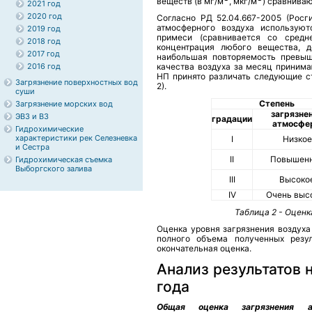
веществ (в мг/м
, мкг/м
) сравнива
2021 год
2020 год
Согласно РД 52.04.667-2005 (Росги
атмосферного воздуха используют
2019 год
примеси (сравнивается со средн
2018 год
концентрация любого вещества, д
2017 год
наибольшая повторяемость превыш
2016 год
качества воздуха за месяц принима
НП принято различать следующие ст
Загрязнение поверхностных вод
2).
суши
Степень
Загрязнение морских вод
загрязне
ЭВЗ и ВЗ
градации
атмосфе
Гидрохимические
характеристики рек Селезневка
I
Низкое
и Сестра
II
Повышен
Гидрохимическая съемка
Выборгского залива
III
Высоко
IV
Очень выс
Таблица 2 - Оценк
Оценка уровня загрязнения воздуха
полного объема полученных резул
окончательная оценка.
Анализ результатов 
года
Общая оценка загрязнения а