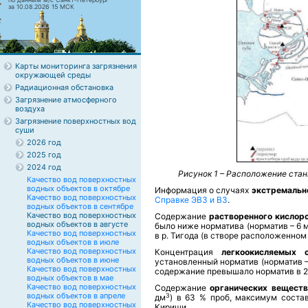
за 10.08.2026 15 МСК
Карты мониторинга загрязнения
окружающей среды
Радиационная обстановка
Загрязнение атмосферного
воздуха
Загрязнение поверхностных вод
суши
2026 год
2025 год
2024 год
Рисунок 1 – Расположение стан
Качество вод поверхностных
водных объектов в октябре
Информация о случаях
экстремальн
Качество вод поверхностных
Справке ЭВЗ и ВЗ
.
водных объектов в сентябре
Качество вод поверхностных
Содержание
растворенного кислор
водных объектов в августе
было ниже норматива (норматив – 6 
Качество вод поверхностных
в р. Тигода (в створе расположенном
водных объектов в июле
Качество вод поверхностных
Концентрация
легкоокисляемых 
водных объектов в июне
установленный норматив (норматив –
Качество вод поверхностных
содержание превышало норматив в 2,
водных объектов в мае
Качество вод поверхностных
Содержание
органических вещест
водных объектов в апреле
3
дм
) в 63 % проб, максимум состав
Качество вод поверхностных
Кириши.