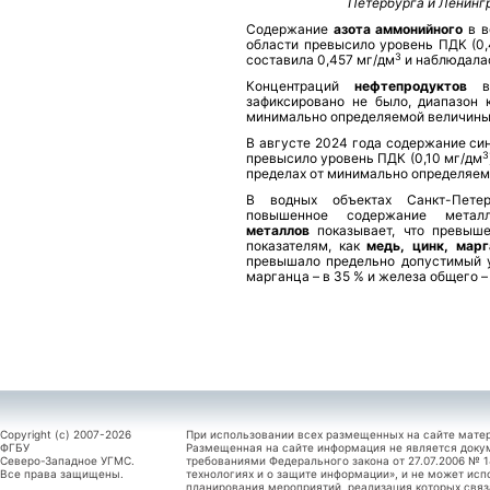
Петербурга и Ленингр
Содержание
азота аммонийного
в в
области превысило уровень ПДК (0
3
составила 0,457 мг/дм
и наблюдалас
Концентраций
нефтепродуктов
зафиксировано не было, диапазон 
минимально определяемой величины 
В августе 2024 года содержание си
3
превысило уровень ПДК (0,10 мг/дм
пределах от минимально определяемо
В водных объектах Санкт-Пете
повышенное содержание метал
металлов
показывает, что превыш
показателям, как
медь, цинк, мар
превышало предельно допустимый у
марганца – в 35 % и железа общего – 
Copyright (c) 2007-2026
При использовании всех размещенных на сайте мате
ФГБУ
Размещенная на сайте информация не является доку
Северо-Западное УГМС.
требованиями Федерального закона от 27.07.2006 №
Все права защищены.
технологиях и о защите информации», и не может исп
планирования мероприятий, реализация которых связ