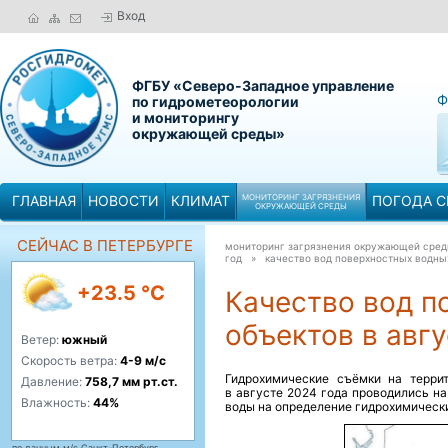
Вход
ФГБУ «Северо-Западное управление
Ф
по гидрометеорологии
и мониторингу
окружающей среды»
ГЛАВНАЯ
НОВОСТИ
КЛИМАТ
МОНИТОРИНГ ЗАГРЯЗНЕНИЯ
ПОГОДА С
ОКРУЖАЮЩЕЙ СРЕДЫ
СЕЙЧАС В ПЕТЕРБУРГЕ
мониторинг загрязнения окружающей сре
год »
качество вод поверхностных водны
+23.5 °C
Качество вод п
объектов в авгу
Ветер:
южный
Скорость ветра:
4-9 м/с
Гидрохимические съёмки на терри
Давление:
758,7 мм рт.ст.
в августе 2024 года проводились на
Влажность:
44%
воды на определение гидрохимически
по данным м/с Санкт-Петербург