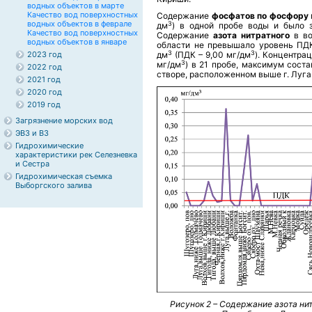
водных объектов в марте
Качество вод поверхностных
Содержание
фосфатов по фосфору
водных объектов в феврале
3
дм
) в одной пробе воды и было з
Качество вод поверхностных
Содержание
азота нитратного
в в
водных объектов в январе
области не превышало уровень ПДК
3
3
2023 год
дм
(ПДК – 9,00 мг/дм
). Концентра
3
мг/дм
) в 21 пробе, максимум соста
2022 год
створе, расположенном выше г. Луга 
2021 год
2020 год
2019 год
Загрязнение морских вод
ЭВЗ и ВЗ
Гидрохимические
характеристики рек Селезневка
и Сестра
Гидрохимическая съемка
Выборгского залива
Рисунок 2 – Содержание азота ни