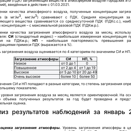
трации (ПДК) загрязняющих веществ в атмосферном воздухе городских и с
ий), введённые в действие с 01.03.2021.
енки качества атмосферного воздуха, полученные концентрации загря
3
3
в (в мг/м
, мкг/м
) сравнивают с ПДК. Средняя концентрация з
няющего вещества сравнивается со среднесуточной ПДК (ПДКс.с.), наи
 концентрация – с максимальной разовой ПДК (ПДКм.р.).
енки качества загрязнения атмосферного воздуха за месяц использ
еля:
СИ
(стандартный индекс) – наибольшая измеренная концентрация п
ая на ПДКм.р.;
НП
– наибольшая повторяемость превышения ра
трациями примеси ПДК (выражается в %).
 загрязнения воздуха оценивается по 4 категориям по значениям СИ и НП.
Загрязнение атмосферы
СИ
НП, %
Низкое
от 0 до 1
0
Повышенное
от 2 до 4
от 1 до 19
Высокое
от 5 до 10
от 20 до 49
Очень высокое
более 10
более 50
ачения СИ и НП попадают в разные категории, то степень загрязнения оп
большему показателю.
 уровня загрязнения воздуха за месяц является ориентировочной. На ос
о объема полученных результатов за год будет проведена и предс
ельная оценка.
лиз результатов наблюдений за январь 
а
оценка загрязнения атмосферы.
Уровень загрязнения атмосферы в ц