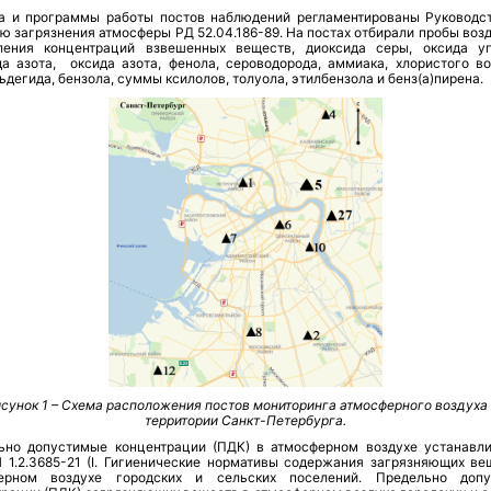
а и программы работы постов наблюдений регламентированы Руководс
ю загрязнения атмосферы РД 52.04.186-89. На постах отбирали пробы воз
ления концентраций взвешенных веществ, диоксида серы, оксида уг
да азота, оксида азота, фенола, сероводорода, аммиака, хлористого во
дегида, бензола, суммы ксилолов, толуола, этилбензола и бенз(а)пирена.
сунок 1 – С
хема расположения постов мониторинга атмосферного воздуха
территории Санкт-Петербурга.
ьно допустимые концентрации (ПДК) в атмосферном воздухе устанавл
 1.2.3685-21 (I. Гигиенические нормативы содержания загрязняющих ве
ерном воздухе городских и сельских поселений. Предельно доп