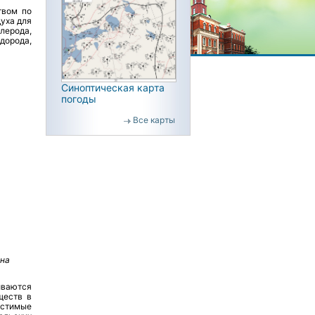
твом по
духа для
лерода,
дорода,
Синоптическая карта
погоды
Все карты
 на
иваются
ществ в
устимые