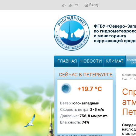
Вход
ФГБУ «Северо-Зап
по гидрометеорол
и мониторингу
окружающей сред
ГЛАВНАЯ
НОВОСТИ
КЛИМАТ
МОНИТ
ОК
СЕЙЧАС В ПЕТЕРБУРГЕ
монитор
год »
с
+19.7 °C
Спр
атм
Ветер:
юго-западный
Пет
Скорость ветра:
2-5 м/с
Давление:
756,8 мм рт.ст.
Влажность:
74%
Сведен
наблюд
стацион
по данным м/с Санкт-Петербург