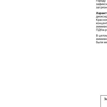
городу
зафикс
загряз
Характ
диоксид
Красно
концен
аммиак
ПДКм.р
В целом
аммиака
были ме