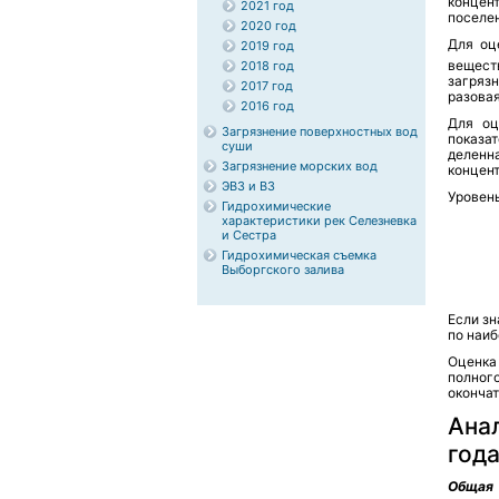
концен
2021 год
поселен
2020 год
Для оц
2019 год
вещест
2018 год
загряз
2017 год
разовая
2016 год
Для оц
Загрязнение поверхностных вод
показат
суши
деленн
Загрязнение морских вод
концен
ЭВЗ и ВЗ
Уровень
Гидрохимические
характеристики рек Селезневка
и Сестра
Гидрохимическая съемка
Выборгского залива
Если зн
по наи
Оценка
полног
окончат
Ана
год
Общая 