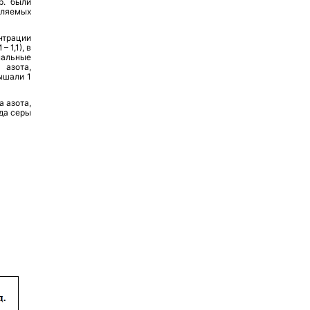
р. были
еляемых
трации
 1,1), в
мальные
 азота,
ышали 1
 азота,
ида серы