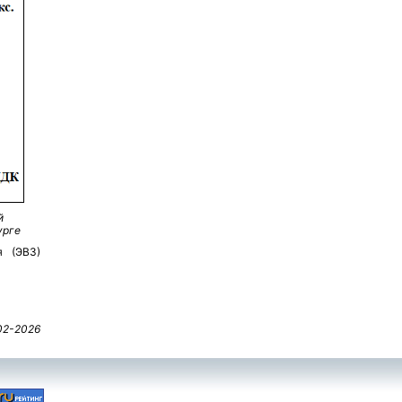
й
урге
я (ЭВЗ)
02-2026