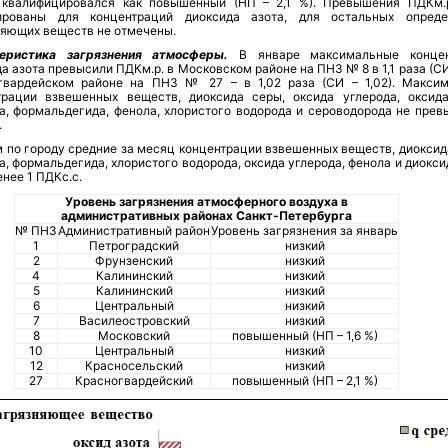
 квалифицировался как повышенный (НП – 2,1 %). Превышения ПДКм.
ированы для концентраций диоксида азота, для остальных опред
няющих веществ не отмечены.
еристика загрязнения атмосферы.
В январе максимальные концен
а азота превысили ПДКм.р. в Московском районе на ПНЗ № 8 в 1,1 раза (СИ –
гвардейском районе на ПНЗ № 27 – в 1,02 раза (СИ – 1,02). Макси
трации взвешенных веществ, диоксида серы, оксида углерода, оксида
а, формальдегида, фенола, хлористого водорода и сероводорода не прев
.
 по городу средние за месяц концентрации взвешенных веществ, диоксида
, формальдегида, хлористого водорода, оксида углерода, фенола и диокс
нее 1 ПДКс.с.
Уровень загрязнени
я атмосферного воздуха в
административных районах Санкт-Петербурга
№ ПНЗ
Административный район
Уровень загрязнения за январь
1
Петроградский
низкий
2
Фрунзенский
низкий
4
Калининский
низкий
5
Калининский
низкий
6
Центральный
низкий
7
Василеостровский
низкий
8
Московский
повышенный (НП – 1,6 %)
10
Центральный
низкий
12
Красносельский
низкий
27
Красногвардейский
повышенный (НП – 2,1 %)