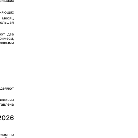
ельских
зняющих
а месяц
большая
уют два
римеси,
зовыми
ределяют
новании
тавлена
2026
елом по