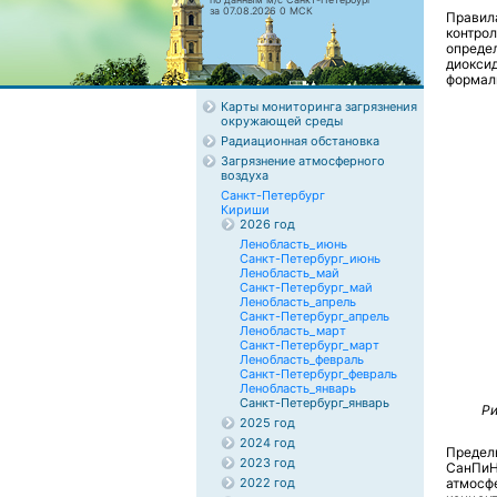
за 07.08.2026 0 МСК
Правил
контрол
опреде
диокси
формаль
Карты мониторинга загрязнения
окружающей среды
Радиационная обстановка
Загрязнение атмосферного
воздуха
Санкт-Петербург
Кириши
2026 год
Ленобласть_июнь
Санкт-Петербург_июнь
Ленобласть_май
Санкт-Петербург_май
Ленобласть_апрель
Санкт-Петербург_апрель
Ленобласть_март
Санкт-Петербург_март
Ленобласть_февраль
Санкт-Петербург_февраль
Ленобласть_январь
Санкт-Петербург_январь
Ри
2025 год
2024 год
Предел
2023 год
СанПиН
2022 год
атмосф