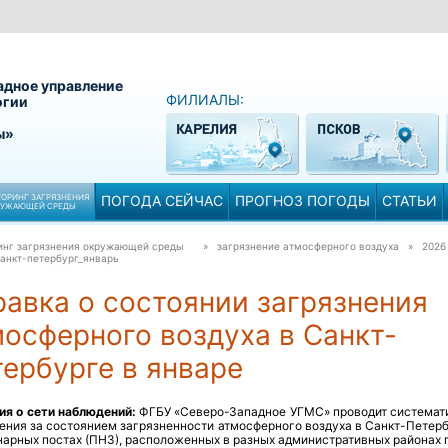
адное управление
ФИЛИАЛЫ:
огии
ы»
ОРИНГ ЗАГРЯЗНЕНИЯ
ПОГОДА СЕЙЧАС
ПРОГНОЗ ПОГОДЫ
СТАТЬИ
РУЖАЮЩЕЙ СРЕДЫ
инг загрязнения окружающей среды
» загрязнение атмосферного воздуха » 2026
анкт-петербург_январь
авка о состоянии загрязнения
осферного воздуха в Санкт-
ербурге в январе
ия о сети наблюдений:
ФГБУ «Северо-Западное УГМС» проводит системат
ения за состоянием загрязненности атмосферного воздуха в Санкт-Петерб
арных постах (ПНЗ), расположенных в разных административных районах 