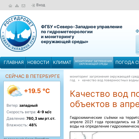
Вход
ФГБУ «Северо-Западное управление
Ф
по гидрометеорологии
и мониторингу
окружающей среды»
ГЛАВНАЯ
НОВОСТИ
КЛИМАТ
МОНИТОРИНГ ЗАГРЯЗНЕНИЯ
ПОГОДА С
ОКРУЖАЮЩЕЙ СРЕДЫ
СЕЙЧАС В ПЕТЕРБУРГЕ
мониторинг загрязнения окружающей сре
год »
качество вод поверхностных водных
+19.5 °C
Качество вод п
объектов в апре
Ветер:
западный
Скорость ветра:
4-9 м/с
Гидрохимические съёмки на террит
Давление:
760,3 мм рт.ст.
апреле 2021 года проводились на 3
Влажность:
48%
воды на определение гидрохимически
по данным м/с Санкт-Петербург