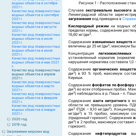
Рисунок 1 - Расположение стан
водных объектов в октябре
2021 г.
Случаев
экстремально высокого з
Качество вод поверхностных
Ленинградской области зарегистр
водных объектов в сентябре
загрязнения
вод приведена в
Справк
2021 г.
Качество вод поверхностных
Кислородный режим
на водных об
водных объектов в августе
пределах нормы, содержание раствор
2021 г.
3
16,60 мг/дм
.
Качество вод поверхностных
водных объектов в июле
Содержание
взвешенных веществ
и
2021 г.
3
величины до 25 мг/дм
, максимум был
Качество вод поверхностных
водных объектов в июне
Концентрация
легкоокисляемых
2021 г.
установленный норматив (норматив
Качество вод поверхностных
нарушения норматива составила 1,0 -
водных объектов в мае 2021
г.
Содержание
органических вещест
Качество вод поверхностных
3
дм
) в 93 % проб, максимум состав
водных объектов в апреле
Кириши.
2021 г.
Качество вод поверхностных
Содержание
фосфатов по фосфору
водных объектов в марте
3
дм
) во всех отобранных пробах. М
2021 г.
3
дм
) наблюдалась в р. Паша – п. Паш
Качество вод поверхностных
водных объектов в феврале
Содержание
азота нитратного
в в
2021 г.
области не превышало уровень ПДК
Качество вод поверхностных
3
3
дм
(ПДК – 9,10 мг/дм
). Концентра
водных объектов в январе
3
мг/дм
) в 15 пробах, максимум со
2021 г.
(придонный горизонт). Содержание
а
2020 год
3
дм
) в 2 пробах, максимум составил
2019 год
горизонт).
Загрязнение морских вод
Содержание
нефтепродуктов
вы