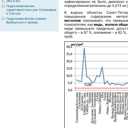
ЭВЗ и ВЗ
зафиксировано не было, диапазон 
определяемой величины до 0,013 мг
Гидрохимические
характеристики рек Селезневка
В водных объектах Санкт-Пете
и Сестра
повышенное содержание метал
Гидрохимическая съемка
металлов
показывает, что превыш
Выборгского залива
показателям, как
медь, железо обще
меди превышало предельно допуст
общего – в 87 %, алюминия – в 82 %,
проб.