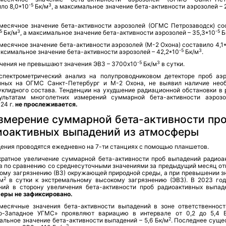
-5
3
ло 8,0*10
Бк/м
, а максимальное значение бета-активности аэрозолей – 
месячное значение бета-активности аэрозолей (ОГМС Петрозаводск) со
-5
3
-5
Бк/м
, а максимальное значение бета-активности аэрозолей – 35,3*10
Б
есячное значение бета-активности аэрозолей (М-2 Охона) составило 4,1
-5
3
максимальное значение бета-активности аэрозолей – 42,2*10
Бк/м
.
-5
3
ачения не превышают значения ЭВЗ – 3700х10
Бк/м
в сутки.
спектрометрический анализ на полупроводниковом детекторе проб аэр
нных на ОГМС Санкт-Петербург и М-2 Охона, не выявил наличие нео
уклидного состава. Тенденции на ухудшение радиационной обстановки в 
ультатам многолетних измерений суммарной бета-активности аэроз
24 г.
не прослеживается.
Измерение суммарной бета-активности пр
иоактивных выпадений из атмосферы
ения проводятся ежедневно на 7-ти станциях с помощью планшетов.
кратное увеличение суммарной бета-активности проб выпадений радиоа
в по сравнению со среднесуточными значениями за предыдущий месяц от
кому загрязнению (ВЗ) окружающей природной среды, а при превышении з
2
/м
в сутки к экстремальному высокому загрязнению (ЭВЗ). В 2023 год
ний в сторону увеличения бета-активности проб радиоактивных выпа
еры не зафиксировано.
месячные значения бета-активности выпадений в зоне ответственнос
о-Западное УГМС» проявляют вариацию в интервале от 0,2 до 5,4 
2
льное значение бета-активности выпадений – 5,6 Бк/м
. Последнее суще
2