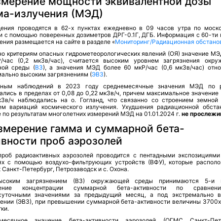
Измерение мощности эквивалентной дозы
ма-излучения (МЭД)
ения проводятся в 62-х пунктах ежедневно в 09 часов утра по моск
и с помощью поверенных дозиметров ДРГ-0.1Г, ДГБ. Информация с 60-ти 
ния размещается на сайте в разделе «
Мониторинг/Радиационная обстано
но критериям опасных гидрометеорологических явлений (ОЯ) значение МЭ
/час (0,2 мкЗв/час), считается высоким уровнем загрязнения окр
ной среды (
ВЗ
), а значения МЭД более 60 мкР/час (0,6 мкЗв/час) отно
мально высоким загрязнениям (
ЭВЗ
).
ным наблюдений в 2023 году среднемесячные значения МЭД по р
ались в пределах от 0,08 до 0,22 мкЗв/ч, причем максимальное значение
кЗв/ч наблюдались на о. Гогланд, что связанно со строением земной
ем вариаций космического излучения. Ухудшения радиационной обста
 по результатам многолетних измерений МЭД на 01.01.2024 г.
не прослежи
Измерение гамма и суммарной бета-
ивности проб аэрозолей
проб радиоактивных аэрозолей проводится с пентадными экспозициями
ях с помощью воздухо-фильтрующих устройств (ВФУ), которые распол
 Санкт-Петербург, Петрозаводск и с. Охона.
ысоким загрязнением (ВЗ) окружающей среды принимаются 5-и к
чение концентрации суммарной бета-активности по сравне
суточными значениями за предыдущий месяц, а под экстремально 
нении (ЭВЗ), при превышении суммарной бета-активности величины 3700
ки.
месячное значение бета-активности аэрозолей (ОГМС Санкт-Пет