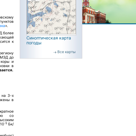
овскому
пунктов
вка
».
Д более
ужающей
Синоптическая карта
сится к
погоды
Все карты
егиону
 МЭД до
 коры и
новки в
вается.
 на 3-х
ожены в
ратное
нию со
высоким
-5
х10
Бк/
ербург)