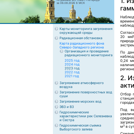
1. 
за 06.08.2026 6 МСК
гам
Наблюд
времен
наблюде
Карты мониторинга загрязнения
Соглас
окружающей среды
20 мкР
Радиационная обстановка
природ
Карта радиационного фона
экстре
Северо-Западного региона
Организация и проведение
По дан
радиационного мониторинга
наблюд
2025 год
0,24 м
2024 год
наличи
2023 год
регионе
2022 год
2021 год
2. 
Загрязнение атмосферного
акт
воздуха
Загрязнение поверхностных вод
Отбор 
суши
станци
Загрязнение морских вод
городах
ЭВЗ и ВЗ
Под в
Гидрохимические
увели
характеристики рек Селезневка
средне
и Сестра
загряз
Гидрохимическая съемка
3
м
в сут
Выборгского залива
Средне