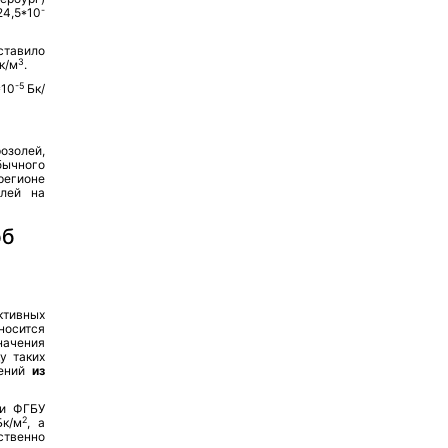
-
24,5*10
ставило
3
к/м
.
-5
*10
Бк/
озолей,
бычного
регионе
олей на
об
ктивных
носится
начения
у таких
дений
из
ти ФГБУ
2
Бк/м
, а
ственно