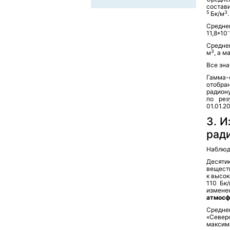
состави
5
3
Бк/м
.
Средне
11,8*10
Среднем
3
м
, а 
Все зн
Гамма-
отобра
радион
по рез
01.01.20
3. 
рад
Наблюд
Десяти
вещест
к высо
110 Бк
измене
атмосф
Средне
«Север
максима