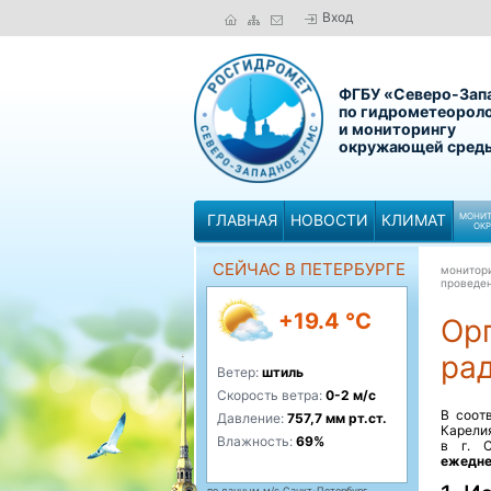
Вход
ФГБУ «Северо-Зап
по гидрометеорол
и мониторингу
окружающей сред
ГЛАВНАЯ
НОВОСТИ
КЛИМАТ
МОНИТ
ОК
СЕЙЧАС В ПЕТЕРБУРГЕ
монитор
проведе
+19.4 °C
Ор
рад
Ветер:
штиль
Скорость ветра:
0-2 м/с
В соот
Давление:
757,7 мм рт.ст.
Карелия
Влажность:
69%
в г. 
ежедне
по данным м/с Санкт-Петербург