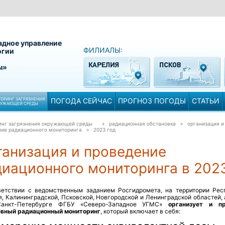
адное управление
ФИЛИАЛЫ:
огии
ы»
ОРИНГ ЗАГРЯЗНЕНИЯ
ПОГОДА СЕЙЧАС
ПРОГНОЗ ПОГОДЫ
СТАТЬИ
РУЖАЮЩЕЙ СРЕДЫ
инг загрязнения окружающей среды
» радиационная обстановка » организация и
ние радиационного мониторинга »
2023 год
ганизация и проведение
иационного мониторинга в 2023
ветствии с ведомственным заданием Росгидромета, на территории Рес
, Калининградской, Псковской, Новгородской и Ленинградской областей, 
Санкт-Петербурге ФГБУ «Северо-Западное УГМС»
организует и пр
вный радиационный мониторинг
, который включает в себя: