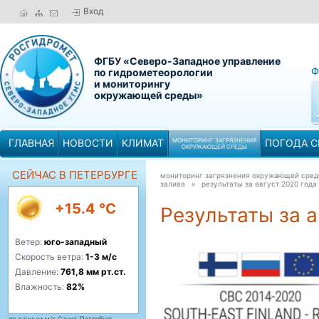
Вход
ФГБУ «Северо-Западное управление
Ф
по гидрометеорологии
и мониторингу
окружающей среды»
ГЛАВНАЯ
НОВОСТИ
КЛИМАТ
МОНИТОРИНГ ЗАГРЯЗНЕНИЯ
ПОГОДА С
ОКРУЖАЮЩЕЙ СРЕДЫ
СЕЙЧАС В ПЕТЕРБУРГЕ
мониторинг загрязнения окружающей сре
залива »
результаты за август 2020 года
+15.4 °C
Результаты за а
Ветер:
юго-западный
Скорость ветра:
1-3 м/с
Давление:
761,8 мм рт.ст.
Влажность:
82%
по данным м/с Санкт-Петербург