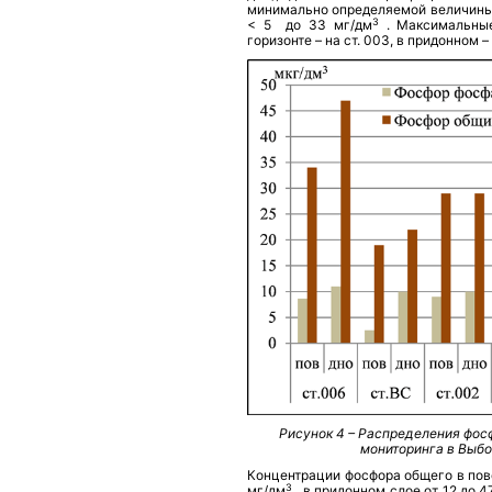
минимально определяемой величины
3
< 5
до 33 мг/дм
. Максимальны
горизонте – на ст. 003, в придонном – 
Рисунок 4 – Распределения фос
мониторинга в Выбо
Концентрации фосфора общего
в по
3
мг/дм
, в придонном слое от 12 до 4