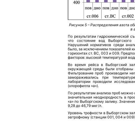
Рисунок 5 – Распределения азота о
в 
По результатам гидрохимической съ
что состояние вод Выборгского з
Нарушений нормативов среди анал
было, за исключением показателей к
горизонтах ст. ВС, 003 и 009. Пред
факторов: высокой температурой вод
Во время рейса в Выборгский зал
окружающей среды были отобраны п
Фильтрование проб производили неп
замораживались при температур
лаборатории проводили исследова
(хлорофилла «а»).
По результатам анализа проб можно 
значительная неоднородность в про
«а» по Выборгскому заливу. Значени
9,28 до 46,79 мкг/л.
Уровень трофности в Выборгском зал
эвтрофному (станции 001, 004 и 009)