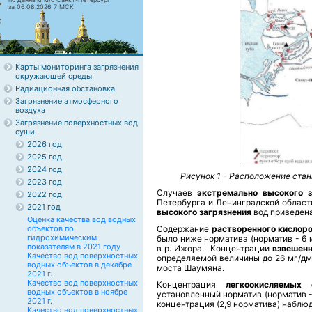
за 06.08.2026 7 МСК
Карты мониторинга загрязнения
окружающей среды
Радиационная обстановка
Загрязнение атмосферного
воздуха
Загрязнение поверхностных вод
суши
2026 год
2025 год
2024 год
Рисунок 1 - Расположение стан
2023 год
Случаев
экстремально высокого з
2022 год
Петербурга и Ленинградской област
2021 год
высокого
загрязнения
вод приведен
Оценка качества вод водных
объектов по
Содержание
растворенного кислор
гидрохимическим
было ниже норматива (норматив - 6 
показателям в 2021 году
в р. Ижора. Концентрации
взвешен
Качество вод поверхностных
определяемой величины до 26 мг/д
водных объектов в декабре
моста Шаумяна.
2021 г.
Качество вод поверхностных
Концентрация
легкоокисляемых
водных объектов в ноябре
установленный норматив (норматив -
2021 г.
концентрация (2,9 норматива) наблюд
Качество вод поверхностных