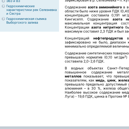
зафиксирован в р. Селезневка – п. Ку
ЭВЗ и ВЗ
Гидрохимические
Содержание
азота аммонийного
в в
характеристики рек Селезневка
области было ниже уровня ПДК (0,4
и Сестра
концентрация составила 0,191 мг/
Гидрохимическая съемка
Кингисепп. Содержание
азота н
Выборгского залива
максимальная концентрация сос
Концентрации
азота нитритного
бы
максимум составил 2,3 ПДК и был заф
Концентраций
нефтепродуктов
зафиксировано не было, диапазон 
минимально определяемой величины 
Содержание синтетических поверхно
3
превышало норматив (0,10 мг/дм
)
составила 2,0-2,6 ПДК.
В водных объектах Санкт-Пете
повышенное содержание метал
металлов
показывает, что превыш
показателям, как
медь, цинк, желе
превышало предельно допустимый у
алюминия – в 30 %, железа общего
Наиболее высокое содержание меди
Луга) - 19,6 ПДК, цинка в Протоке № 