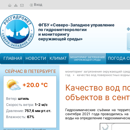
Вход
ФГБУ «Северо-Западное управление
Ф
по гидрометеорологии
и мониторингу
окружающей среды»
ГЛАВНАЯ
НОВОСТИ
КЛИМАТ
МОНИТОРИНГ ЗАГРЯЗНЕНИЯ
ПОГОДА С
ОКРУЖАЮЩЕЙ СРЕДЫ
СЕЙЧАС В ПЕТЕРБУРГЕ
мониторинг загрязнения окружающей сре
год »
качество вод поверхностных водных
+20.0 °C
Качество вод п
объектов в сент
Ветер:
штиль
Скорость ветра:
1-2 м/с
Гидрохимические съёмки на террит
Давление:
757,6 мм рт.ст.
сентябре 2021 года проводились на
Влажность:
67%
воды на определение гидрохимически
по данным м/с Санкт-Петербург