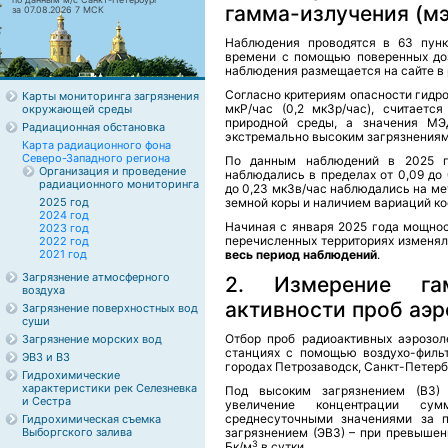
гамма-излучения (мэ
за 07.08.2026 7 МСК
Наблюдения проводятся в 63 пунк
времени с помощью поверенных доз
наблюдения размещается на сайте в 
Согласно критериям опасности гидр
Карты мониторинга загрязнения
мкР/час (0,2 мкЗр/час), считаетс
окружающей среды
природной среды, а значения МЭД
Радиационная обстановка
экстремально высоким загрязнениям
Карта радиационного фона
Северо-Западного региона
По данным наблюдений в 2025 г
Организация и проведение
наблюдались в пределах от 0,09 до
радиационного мониторинга
до 0,23 мкЗв/час наблюдались на ме
2025 год
земной коры и наличием вариаций ко
2024 год
Начиная с января 2025 года мощно
2023 год
перечисленных территориях изменя
2022 год
2021 год
весь период наблюдений
.
Загрязнение атмосферного
2. Измерение г
воздуха
активности проб аэ
Загрязнение поверхностных вод
суши
Отбор проб радиоактивных аэрозол
Загрязнение морских вод
станциях с помощью воздухо-филь
ЭВЗ и ВЗ
городах Петрозаводск, Санкт-Петербу
Гидрохимические
характеристики рек Селезневка
Под высоким загрязнением (ВЗ)
и Сестра
увеличение концентрации су
среднесуточными значениями за 
Гидрохимическая съемка
Выборгского залива
загрязнением (ЭВЗ) – при превыше
3
Бк/м
в сутки.