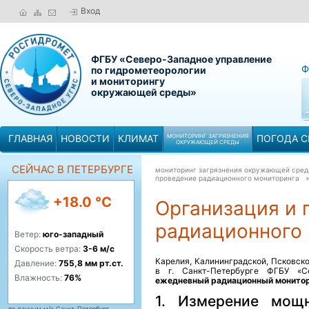
Вход
ФГБУ «Северо-Западное управление
Ф
по гидрометеорологии
и мониторингу
окружающей среды»
ГЛАВНАЯ
НОВОСТИ
КЛИМАТ
МОНИТОРИНГ ЗАГРЯЗНЕНИЯ
ПОГОДА С
ОКРУЖАЮЩЕЙ СРЕДЫ
СЕЙЧАС В ПЕТЕРБУРГЕ
мониторинг загрязнения окружающей сре
проведение радиационного мониторинга
+18.0 °C
Организация и 
радиационного 
Ветер:
юго-западный
Скорость ветра:
3-6 м/с
Карелия, Калининградской, Псковско
Давление:
755,8 мм рт.ст.
в г. Санкт-Петербурге ФГБУ «
Влажность:
76%
ежедневный радиационный монито
1. Измерение мощ
по данным м/с Санкт-Петербург