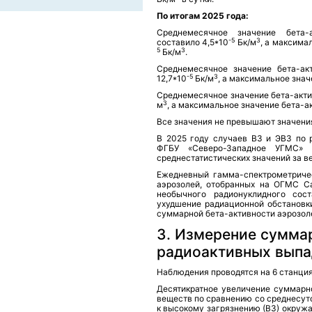
По итогам 2025 года:
Среднемесячное значение бета-
-5
3
составило 4,5*10
Бк/м
, а максима
5
3
Бк/м
.
Среднемесячное значение бета-акт
-5
3
12,7*10
Бк/м
, а максимальное знач
Среднемесячное значение бета-актив
3
м
, а максимальное значение бета-ак
Все значения не превышают значени
В 2025 году случаев ВЗ и ЭВЗ по 
ФГБУ «Северо-Западное УГМС»
среднестатистических значений за в
Ежедневный гамма-спектрометричес
аэрозолей, отобранных на ОГМС Са
необычного радионуклидного сост
ухудшение радиационной обстановки
суммарной бета-активности аэрозо
3. Измерение сумма
радиоактивных выпа
Наблюдения проводятся на 6 станци
Десятикратное увеличение суммарн
веществ по сравнению со среднесут
к высокому загрязнению (ВЗ) окруж