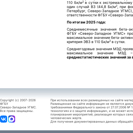
2
110 Бк/м
в сутки к экстремальному
2
один случай ВЗ (44,8 Бк/м
, при фо
Петербург, Северо-Западное УГМС)
ответственности ФГБУ «Северо-Запа
По итогам 2025 года:
Среднемесячные значения бета-ак
ФГБУ «Северо-Западное УГМС» проя
максимальное значение бета-активн
2
критерия ЭВЗ в 110 Бк/м
в сутки.
Среднегодовые значения МЭД проявл
максимальное значение МЭД 
среднестатистических значений за 
Copyright (c) 2007-2026
При использовании всех размещенных на сайте мате
ФГБУ
Размещенная на сайте информация не является доку
Северо-Западное УГМС.
требованиями Федерального закона от 27.07.2006 №
Все права защищены.
технологиях и о защите информации», и не может исп
планирования мероприятий, реализация которых связ
человеческих жертв.
Для получения документированных данных обращайтес