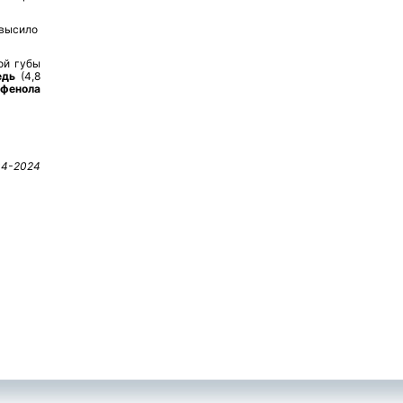
евысило
ой губы
едь
(4,8
и
фенола
04-2024