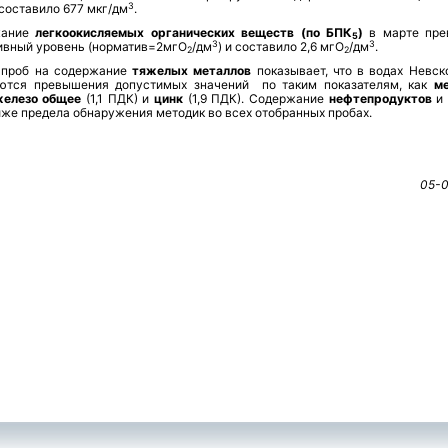
3
 составило 677 мкг/дм
.
ание
легкоокисляемых органических веществ (по БПК
)
в марте пр
5
3
3
ивный уровень (норматив=2мгО
/дм
) и составило 2,6 мгО
/дм
.
2
2
 проб на содержание
тяжелых металлов
показывает, что в водах Невск
ются превышения допустимых значений по таким показателям, как
м
железо общее
(1,1 ПДК)
и
цинк
(1,9 ПДК).
Содержание
нефтепродуктов
же предела обнаружения методик во всех отобранных пробах.
05-