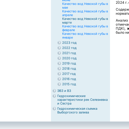
июне
2024 г.
Качество вод Невской губы в
мае
Содерж
Качество вод Невской губы в
нормат
апреле
Качество вод Невской губы в
Анализ
марте
отмеча
Качество вод Невской губы в
ПДК)
, 
феврале
было ни
Качество вод Невской губы в
январе
2023 год
2022 год
2021 год
2020 год
2019 год
2018 год
2017 год
2016 год
2015 год
ЭВЗ и ВЗ
Гидрохимические
характеристики рек Селезневка
и Сестра
Гидрохимическая съемка
Выборгского залива