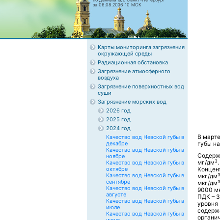
за 06.08.2026 10 МСК
Карты мониторинга загрязнения
окружающей среды
Радиационная обстановка
Загрязнение атмосферного
воздуха
Загрязнение поверхностных вод
суши
Загрязнение морских вод
2026 год
2025 год
2024 год
В март
Качество вод Невской губы в
декабре
губы на
Качество вод Невской губы в
Содерж
ноябре
3
мг/дм
Качество вод Невской губы в
октябре
Концен
Качество вод Невской губы в
мкг/дм
сентябре
мкг/дм
Качество вод Невской губы в
9000 м
августе
ПДК – 3
Качество вод Невской губы в
уровня
июле
содерж
Качество вод Невской губы в
органи