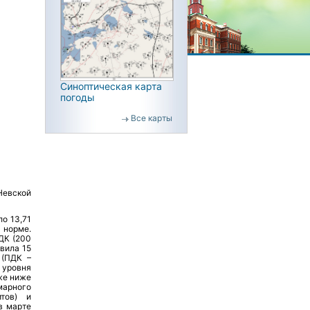
Синоптическая карта
погоды
Все карты
Невской
о 13,71
 норме.
ДК (200
вила 15
 (ПДК –
 уровня
же ниже
марного
итов) и
в марте