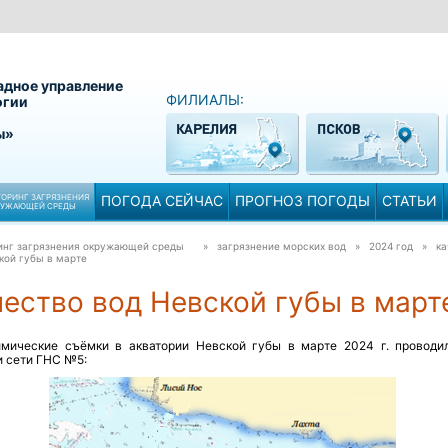
адное управление
ФИЛИАЛЫ:
огии
ы»
ОРИНГ ЗАГРЯЗНЕНИЯ
ПОГОДА СЕЙЧАС
ПРОГНОЗ ПОГОДЫ
СТАТЬИ
РУЖАЮЩЕЙ СРЕДЫ
инг загрязнения окружающей среды
» загрязнение морских вод » 2024 год »
ка
кой губы в марте
ество вод Невской губы в март
имические съёмки в акватории Невской губы в марте 2024 г. проводи
и сети ГНС №5: