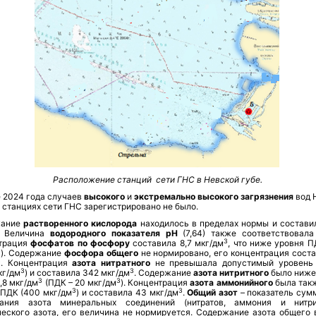
Расположение станций сети ГНС в Невской губе.
е 2024 года случаев
высокого
и
экстремально высокого загрязнения
вод 
 станциях сети ГНС зарегистрировано не было.
ание
растворенного кислорода
находилось в пределах нормы и составил
. Величина
водородного показателя рН
(7,64) также соответствовала
3
трация
фосфатов по фосфору
составила 8,7 мкг/дм
, что ниже уровня П
3
). Содержание
фосфора общего
не нормировано, его концентрация соста
3
. Концентрация
азота нитратного
не превышала допустимый уровень
3
3
кг/дм
) и составила 342 мкг/дм
. Содержание
азота нитритного
было ниже
3
3
,8 мкг/дм
(ПДК – 20 мкг/дм
). Концентрация
азота аммонийного
была так
3
3
 ПДК (400 мкг/дм
) и составила 43 мкг/дм
.
Общий азот
– показатель сум
ания азота минеральных соединений (нитратов, аммония и нитр
ческого азота, его величина не нормируется. Содержание азота общего 