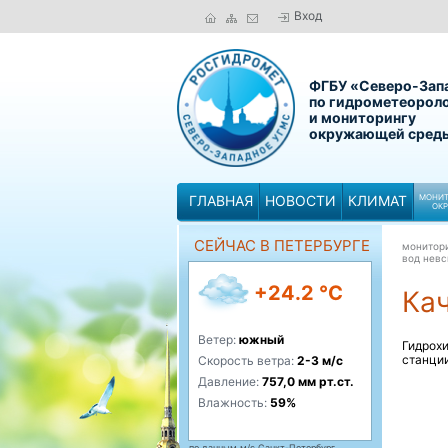
Вход
ФГБУ «Северо-Зап
по гидрометеорол
и мониторингу
окружающей сред
ГЛАВНАЯ
НОВОСТИ
КЛИМАТ
МОНИТ
ОК
СЕЙЧАС В ПЕТЕРБУРГЕ
монитор
вод невс
+24.2 °C
Кач
Ветер:
южный
Гидрох
станци
Скорость ветра:
2-3 м/с
Давление:
757,0 мм рт.ст.
Влажность:
59%
по данным м/с Санкт-Петербург