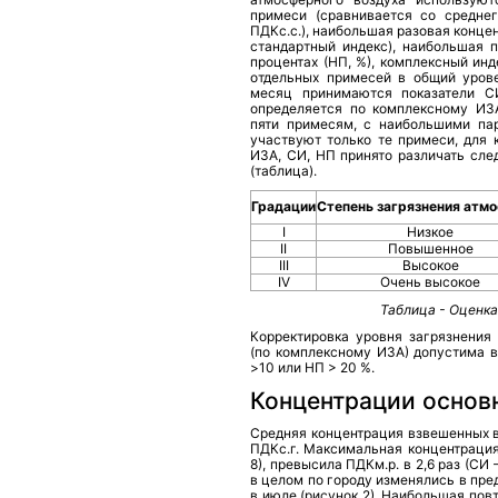
примеси (сравнивается со средне
ПДКс.с.), наибольшая разовая конце
стандартный индекс), наибольшая
процентах (НП, %), комплексный ин
отдельных примесей в общий урове
месяц принимаются показатели С
определяется по комплексному ИЗ
пяти примесям, с наибольшими па
участвуют только те примеси, для 
ИЗА, СИ, НП принято различать сле
(таблица).
Градации
Степень загрязнения атм
I
Низкое
II
Повышенное
III
Высокое
IV
Очень высокое
Таблица - Оценка
Корректировка уровня загрязнения
(по комплексному ИЗА) допустима в
>10 или НП > 20 %.
Концентрации основ
Средняя концентрация взвешенных в
ПДКс.г. Максимальная концентрация
8), превысила ПДКм.р. в 2,6 раз (СИ
в целом по городу изменялись в пред
в июле (рисунок 2). Наибольшая по