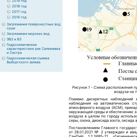
2019 год
2018 год
2017 год
2016 год
Загрязнение поверхностных вод
суши
Загрязнение морских вод
ЭВЗ и ВЗ
Гидрохимические
характеристики рек Селезневка
и Сестра
Гидрохимическая съемка
Выборгского залива
Рисунок 1 - Схема расположения 
воздуха на 
Помимо дискретных наблюдений в
наблюдения на автоматических ст
атмосферного воздуха (АСМ), прина
окружающей среды и обеспечению эк
воздуха в целом по городу использ
серы, озона, диоксида азота, оксида 
Постановлением Главного государс
от 28.01.2021 № 2 утвержден и вве
СанПиН 1.2.3685-21 «Гигиенич