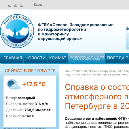
Вход
ФГБУ «Северо-Западное управление
Ф
по гидрометеорологии
и мониторингу
окружающей среды»
ГЛАВНАЯ
НОВОСТИ
КЛИМАТ
МОНИТОРИНГ ЗАГРЯЗНЕНИЯ
ПОГОДА С
ОКРУЖАЮЩЕЙ СРЕДЫ
СЕЙЧАС В ПЕТЕРБУРГЕ
мониторинг загрязнения окружающей сре
год »
справка о состоянии загрязнения а
+17.5 °C
Справка о сост
атмосферного в
Ветер:
западный
Петербурге в 20
Скорость ветра:
3-6 м/с
Давление:
760,5 мм рт.ст.
Влажность:
63%
Сведения о сети наблюдений:
ФГБУ «
наблюдения за состоянием загрязне
стационарных постах (ПНЗ), располо
по данным м/с Санкт-Петербург