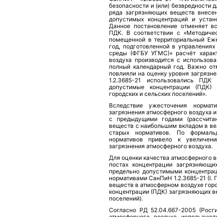
безопасности и (или) безвредности 
ряда загрязняющих веществ внесе
допустимых концентраций и устан
Данное постановление отменяет в
ПДК. В соответствии с «Методиче
помещенной в территориальный Еже
год, подготовленной в управления
среды (ФГБУ УГМС)» расчёт характ
воздуха производится с использов
полный календарный год. Важно отм
повлияли на оценку уровня загрязн
1.2.3685-21 использовались ПДК 
допустимые концентрации (ПДК)
городских и сельских поселений».
Вследствие ужесточения нормат
загрязнения атмосферного воздуха 
с предыдущими годами (рассчитан
веществ с наибольшим вкладом в в
старых нормативов. По формал
нормативов привело к увеличе
загрязнения атмосферного воздуха.
Для оценки качества атмосферного 
постах концентрации загрязняющи
предельно допустимыми концентрац
нормативами СанПиН 1.2.3685-21 (I
веществ в атмосферном воздухе гор
концентрации (ПДК) загрязняющих в
поселений).
Согласно РД 52.04.667-2005 (Росги
атмосферного воздуха используют