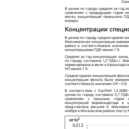
Санк
В целом по городу средняя за год ко
сравнению с предыдущим годом нез
месяц концентраций превысила ПДК
январь).
Концентрации специ
В целом по городу среднегодовая ко
Максимальная концентрация аммиака
район) и соответствовала значени
концентрациями ПДК менее 1 %.
Средняя за год концентрация озона
по городу составила 1,2 ПДКс.г. М
зафиксирована в июле в Кронштадтск
НП менее 1 %.
Среднегодовая концентрация фенола
концентрация фенола была измерен
соответствовала значению СИ – 0,9.
В соответствии с СанПиН 1.2.3685
целом по городу составила 0,7 ПДК
сравнению с прошлым годом сн
концентраций формальдегида в 
представлена рисунке 4. Максимал
ноябре в Московском районе (посту №