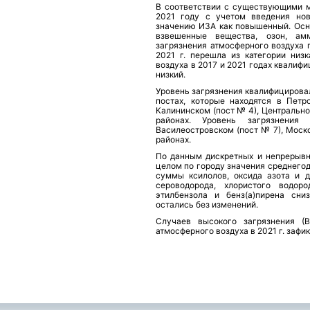
В соответствии с существующими м
2021 году с учетом введения нов
значению ИЗА как повышенный. Осно
взвешенные вещества, озон, ам
загрязнения атмосферного воздуха 
2021 г. перешла из категории низ
воздуха в 2017 и 2021 годах квалифи
низкий.
Уровень загрязнения квалифицирова
постах, которые находятся в Пет
Калининском (пост № 4), Центрально
районах. Уровень загрязнени
Василеостровском (пост № 7), Моск
районах.
По данным дискретных и непрерывны
целом по городу значения среднегод
суммы ксилолов, оксида азота и д
сероводорода, хлористого водоро
этилбензола и бенз(а)пирена сни
остались без изменений.
Случаев высокого загрязнения (В
атмосферного воздуха в 2021 г. зафи