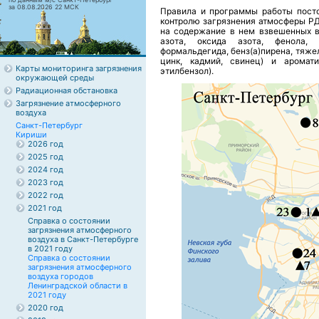
за 08.08.2026 22 МСК
Правила и программы работы пост
контролю загрязнения атмосферы РД
на содержание в нем взвешенных ве
азота, оксида азота, фенола, 
формальдегида, бенз(а)пирена, тяжел
цинк, кадмий, свинец) и аромати
Карты мониторинга загрязнения
этилбензол).
окружающей среды
Радиационная обстановка
Загрязнение атмосферного
воздуха
Санкт-Петербург
Кириши
2026 год
2025 год
2024 год
2023 год
2022 год
2021 год
Справка о состоянии
загрязнения атмосферного
воздуха в Санкт-Петербурге
в 2021 году
Справка о состоянии
загрязнения атмосферного
воздуха городов
Ленинградской области в
2021 году
2020 год