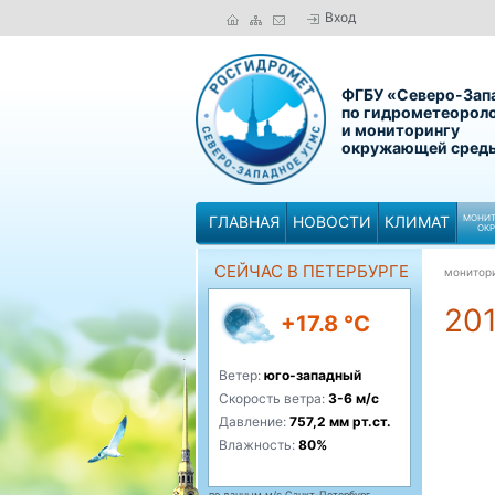
Вход
ФГБУ «Северо-Зап
по гидрометеорол
и мониторингу
окружающей сред
ГЛАВНАЯ
НОВОСТИ
КЛИМАТ
МОНИТ
ОК
СЕЙЧАС В ПЕТЕРБУРГЕ
монитор
201
+17.8 °C
Ветер:
юго-западный
Скорость ветра:
3-6 м/с
Давление:
757,2 мм рт.ст.
Влажность:
80%
по данным м/с Санкт-Петербург