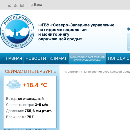
Вход
ФГБУ «Северо-Западное управление
Ф
по гидрометеорологии
и мониторингу
окружающей среды»
ГЛАВНАЯ
НОВОСТИ
КЛИМАТ
МОНИТОРИНГ ЗАГРЯЗНЕНИЯ
ПОГОДА С
ОКРУЖАЮЩЕЙ СРЕДЫ
СЕЙЧАС В ПЕТЕРБУРГЕ
мониторинг загрязнения окружающей сре
+18.4 °C
Ветер:
юго-западный
Скорость ветра:
3-5 м/с
Давление:
755,6 мм рт.ст.
Влажность:
75%
по данным м/с Санкт-Петербург