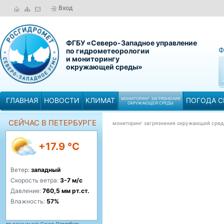
Вход
ФГБУ «Северо-Западное управление
Ф
по гидрометеорологии
и мониторингу
окружающей среды»
ГЛАВНАЯ
НОВОСТИ
КЛИМАТ
МОНИТОРИНГ ЗАГРЯЗНЕНИЯ
ПОГОДА С
ОКРУЖАЮЩЕЙ СРЕДЫ
СЕЙЧАС В ПЕТЕРБУРГЕ
мониторинг загрязнения окружающей сре
+17.9 °C
Ветер:
западный
Скорость ветра:
3-7 м/с
Давление:
760,5 мм рт.ст.
Влажность:
57%
по данным м/с Санкт-Петербург