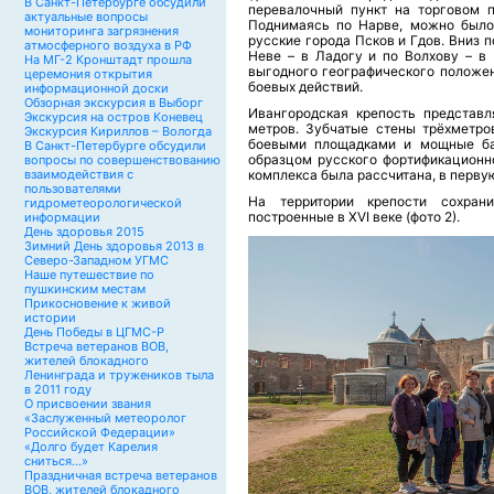
В Санкт-Петербурге обсудили
перевалочный пункт на торговом п
актуальные вопросы
Поднимаясь по Нарве, можно было 
мониторинга загрязнения
русские города Псков и Гдов. Вниз п
атмосферного воздуха в РФ
Неве – в Ладогу и по Волхову – в 
На МГ-2 Кронштадт прошла
выгодного географического положен
церемония открытия
боевых действий.
информационной доски
Обзорная экскурсия в Выборг
Ивангородская крепость представл
Экскурсия на остров Коневец
метров. Зубчатые стены трёхметро
Экскурсия Кириллов – Вологда
боевыми площадками и мощные ба
В Санкт-Петербурге обсудили
образцом русского фортификационно
вопросы по совершенствованию
взаимодействия с
комплекса была рассчитана, в перву
пользователями
На территории крепости сохран
гидрометеорологической
построенные в XVI веке (фото 2).
информации
День здоровья 2015
Зимний День здоровья 2013 в
Северо-Западном УГМС
Наше путешествие по
пушкинским местам
Прикосновение к живой
истории
День Победы в ЦГМС-Р
Встреча ветеранов ВОВ,
жителей блокадного
Ленинграда и тружеников тыла
в 2011 году
О присвоении звания
«Заслуженный метеоролог
Российской Федерации»
«Долго будет Карелия
сниться…»
Праздничная встреча ветеранов
ВОВ, жителей блокадного