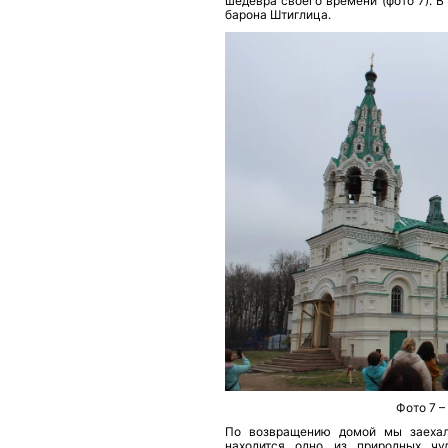
шедевра своего времени (фото 7). 
барона Штиглица.
Фото 7 –
По возвращению домой мы заехали
находится одно из природных чу