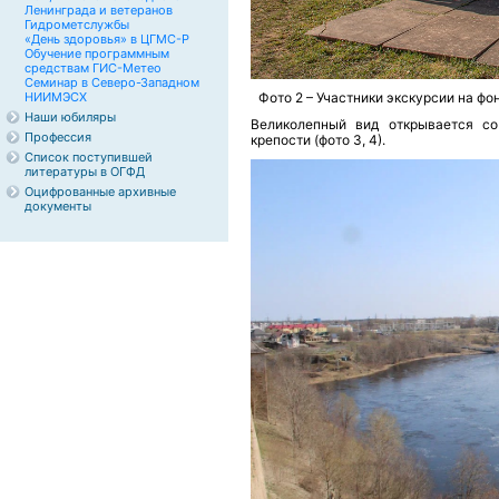
Ленинграда и ветеранов
Гидрометслужбы
«День здоровья» в ЦГМС-Р
Обучение программным
средствам ГИС-Метео
Семинар в Северо-Западном
НИИМЭСХ
Фото 2 – Участники экскурсии на фо
Наши юбиляры
Великолепный вид открывается со
Профессия
крепости (фото 3, 4).
Список поступившей
литературы в ОГФД
Оцифрованные архивные
документы