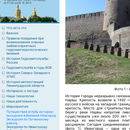
за 07.08.2026 18 МСК
Что есть что
Важное
Правила поведения при
возникновении опасных
(неблагоприятных)
гидрометеорологических
явлений
История Гидрометслужбы
России
Гидрометслужба в годы ВОВ
История Северо-Западного
УГМС
История метеостанций
Ленинградской области
Фото 1 –
Интересно о погоде
История города неразрывно связана
Наши технологии
Нарвы. Крепость возвели в 1492 го
Наша деятельность
русского войска на западной границе
Мероприятия
крепость. Место для строительств
Путешествие вглубь истории:
берегу реки Нарвы напротив ливо
экскурсия в Великий Новгород
существовала уже около 200 лет. 
Экскурсия по Гатчинскому
месяца из местного камня плитн
району
расширяли. Сегодня средневековая 
Экскурсия по Ивангороду
(фото 1). Ивангород – одна из 