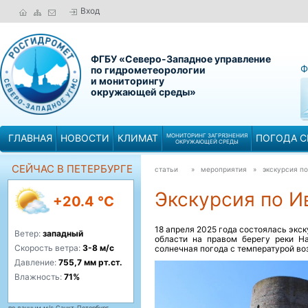
Вход
ФГБУ «Северо-Западное управление
Ф
по гидрометеорологии
и мониторингу
окружающей среды»
ГЛАВНАЯ
НОВОСТИ
КЛИМАТ
МОНИТОРИНГ ЗАГРЯЗНЕНИЯ
ПОГОДА С
ОКРУЖАЮЩЕЙ СРЕДЫ
СЕЙЧАС В ПЕТЕРБУРГЕ
статьи
» мероприятия »
экскурсия п
Экскурсия по И
+20.4 °C
18 апреля 2025 года состоялась экс
Ветер:
западный
области на правом берегу реки Н
Скорость ветра:
3-8 м/с
солнечная погода с температурой возд
Давление:
755,7 мм рт.ст.
Влажность:
71%
по данным м/с Санкт-Петербург