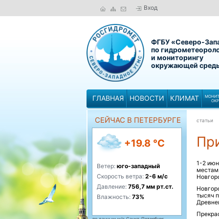
Вход
ФГБУ «Северо-Зап
по гидрометеорол
и мониторингу
окружающей сред
ГЛАВНАЯ
НОВОСТИ
КЛИМАТ
МОНИТ
ОК
СЕЙЧАС В ПЕТЕРБУРГЕ
статьи
Пр
+19.8 °C
1-2 ию
Ветер:
юго-западный
местам,
Скорость ветра:
2-6 м/с
Новгоро
Давление:
756,7 мм рт.ст.
Новгоро
тысяч п
Влажность:
73%
Древней
Прекрас
по данным м/с Санкт-Петербург