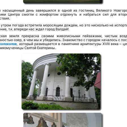
и насыщенный день завершился в одной из гостиниц Великого Новгоро
ники Центра смогли с комфортом отдохнуть и набраться сил для втор
ствия.
 утром погода встретила моросящим дождем, но это нисколько не испорт
ние, т.к. впереди нас ждал город Валдай!
ская земля прекрасна своими живописными пейзажами, чистым воз
ностью озер, в чем мы и убедились. Знакомство с городом началось с по
колоколов,
который размещается в памятнике архитектуры XVIII века – це
ликомученицы Святой Екатерины.