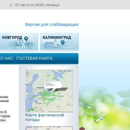
07 августа 2026, пятница
Версия для слабовидящих
О НАС
ГОСТЕВАЯ КНИГА
евним
ликий
ло 6
Карта фактической
стории
погоды
ран.