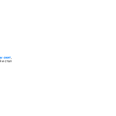
ы скит
,
й и стал