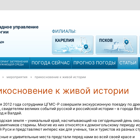
адное управление
ФИЛИАЛЫ:
огии
ы»
ОРИНГ ЗАГРЯЗНЕНИЯ
ПОГОДА СЕЙЧАС
ПРОГНОЗ ПОГОДЫ
СТАТЬИ
РУЖАЮЩЕЙ СРЕДЫ
» мероприятия »
прикосновение к живой истории
икосновение к живой истории
ня 2012 года сотрудники ЦГМС-Р совершили экскурсионную поездку по др
 свидетелям великих событий русской и российской истории – в города Ве
д и Валдай.
дская земля – уникальный край, насчитывающий на сегодняшний день око
амятников старины. Многие из них относятся к домонгольскому периоду и
 Руси и представляют интерес как для ученых, так и туристов из разных ст
ные и удивительные места предстали перед нами во всей своей красе и