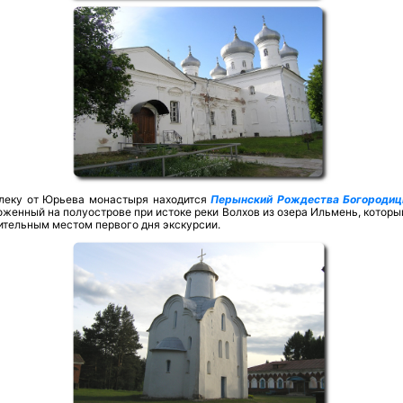
леку от Юрьева монастыря находится
Перынский Рождества Богородиц
женный на полуострове при истоке реки Волхов из озера Ильмень, которы
ительным местом первого дня экскурсии.