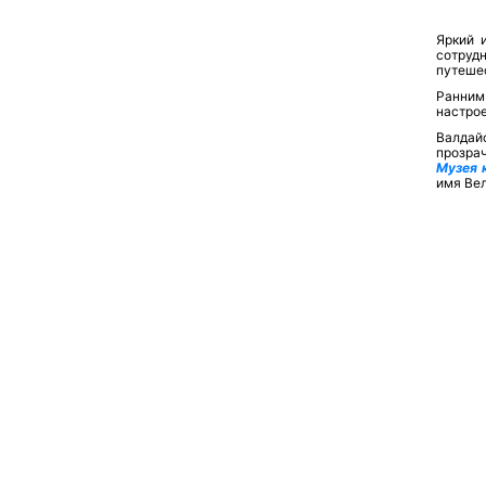
Яркий 
сотруд
путеше
Ранним
настрое
Валдай
прозрач
Музея 
имя Ве