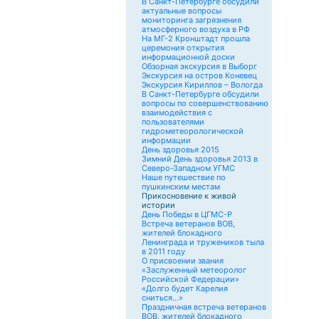
В Санкт-Петербурге обсудили
актуальные вопросы
мониторинга загрязнения
атмосферного воздуха в РФ
На МГ-2 Кронштадт прошла
церемония открытия
информационной доски
Обзорная экскурсия в Выборг
Экскурсия на остров Коневец
Экскурсия Кириллов – Вологда
В Санкт-Петербурге обсудили
вопросы по совершенствованию
взаимодействия с
пользователями
гидрометеорологической
информации
День здоровья 2015
Зимний День здоровья 2013 в
Северо-Западном УГМС
Наше путешествие по
пушкинским местам
Прикосновение к живой
истории
День Победы в ЦГМС-Р
Встреча ветеранов ВОВ,
жителей блокадного
Ленинграда и тружеников тыла
в 2011 году
О присвоении звания
«Заслуженный метеоролог
Российской Федерации»
«Долго будет Карелия
сниться…»
Праздничная встреча ветеранов
ВОВ, жителей блокадного