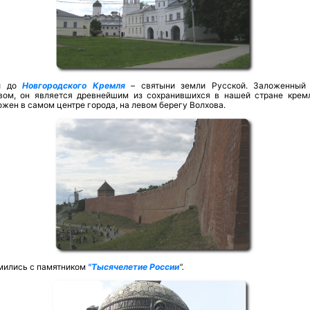
и до
Новгородского Кремля
– святыни земли Русской. Заложенный
вом, он является древнейшим из сохранившихся в нашей стране крем
жен в самом центре города, на левом берегу Волхова.
мились с памятником
"Тысячелетие России
".