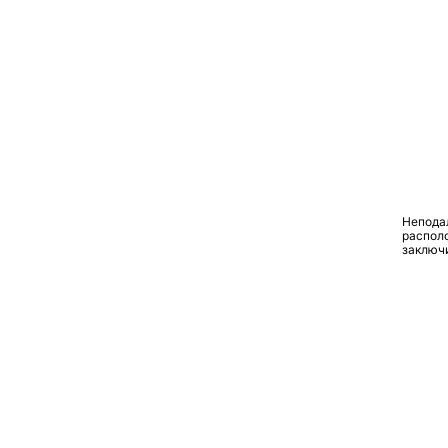
Непода
располо
заключ