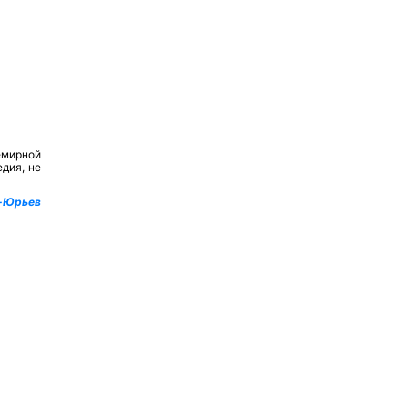
емирной
дия, не
-Юрьев