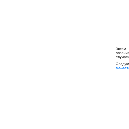
Затем 
органи
случаен
Следу
монаст