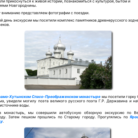
ли прикоснуться к живой истории, познакомиться с культурой, бытом и
иями Новгородчины.
 вниманию представляем фотографии с поездки.
й день экскурсии мы посетили комплекс памятников древнерусского зодч
веков.
аамо-Хутынском Спасо-Преображенском монастыре
мы посетили горку 
ма, увидели могилу поэта великого русского поэта Г.Р. Державина и на
источнике воды.
в монастырь, мы совершили автобусную обзорную экскурсию по В
оду. Затем пешком прошлись по Старому городу. Прогулялись по
Яро
щу
.