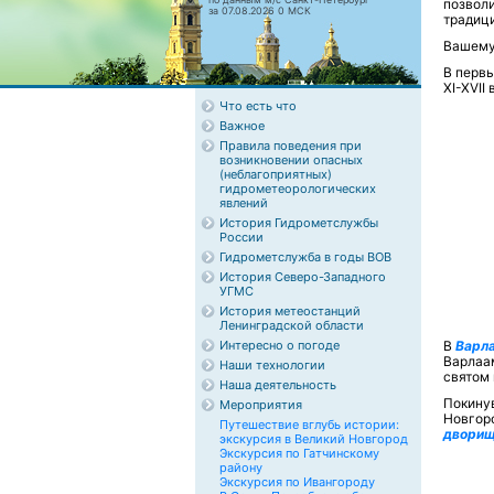
позволи
за 07.08.2026 0 МСК
традиц
Вашему
В первы
XI-XVII 
Что есть что
Важное
Правила поведения при
возникновении опасных
(неблагоприятных)
гидрометеорологических
явлений
История Гидрометслужбы
России
Гидрометслужба в годы ВОВ
История Северо-Западного
УГМС
История метеостанций
Ленинградской области
Интересно о погоде
В
Варл
Варлаа
Наши технологии
святом 
Наша деятельность
Покину
Мероприятия
Новгор
Путешествие вглубь истории:
двори
экскурсия в Великий Новгород
Экскурсия по Гатчинскому
району
Экскурсия по Ивангороду