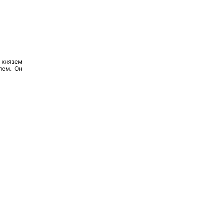
 князем
лем. Он