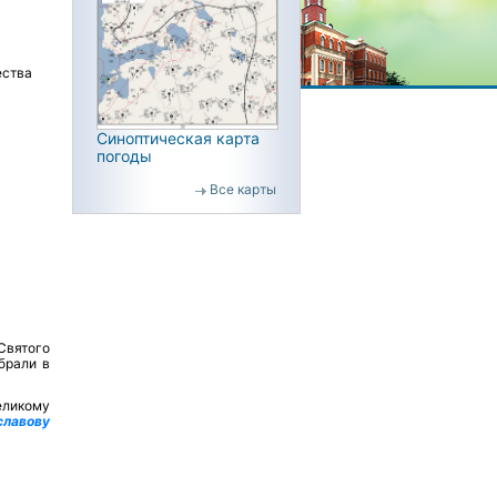
ества
Синоптическая карта
погоды
Все карты
Святого
брали в
еликому
славову