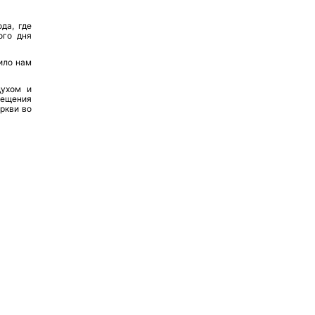
да, где
ого дня
ило нам
духом и
сещения
ркви во