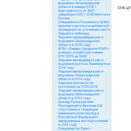
водоемов Ленинградской
области в январе 2018 г.
СПб ЦГ
Благодарность от ФКП
«Дирекция КЗС г. СПб Минстроя
России
Специалисты Псковского ЦГМС
приняли участие в комплексной
экспедиция по уточнению места
Ледового побоища
Ледовая авиаразведка рек и
водоемов Ленинградской
области в 2016 году
ФГБУ «Северо-Западное УГМС»
успешно отработало учения
КПУ-2015 на ЛАЭС
Ледовая авиаразведка рек и
водоемов востока Ленобласти в
2014 году
Ледовая авиаразведка рек и
водоемов Ленинградской
области в 2014 году
Ледовые процессы по
состоянию на 17.04.2013
Ледовая авиаразведка рек и
водоемов Ленинградской
области в 2013 году
Доклад Руководителя
Росгидромета Фролова А.В.
«Состояние и тенденции
изменения качества вод в
Российской Федерации»
Авиаразведка зон подтоплений
в 2012 году
Специалисты Санкт-