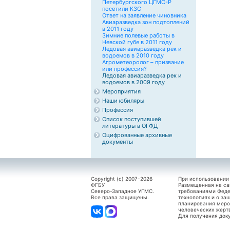
Петербургского ЦГМС-Р
посетили КЗС
Ответ на заявление чиновника
Авиаразведка зон подтоплений
в 2011 году
Зимние полевые работы в
Невской губе в 2011 году
Ледовая авиаразведка рек и
водоемов в 2010 году
Агрометеоролог – призвание
или профессия?
Ледовая авиаразведка рек и
водоемов в 2009 году
Мероприятия
Наши юбиляры
Профессия
Список поступившей
литературы в ОГФД
Оцифрованные архивные
документы
Copyright (c) 2007-2026
При использовании
ФГБУ
Размещенная на са
Северо-Западное УГМС.
требованиями Феде
Все права защищены.
технологиях и о за
планирования меро
человеческих жерт
Для получения док