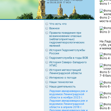
за 08.08.2026 17 МСК
Фото 1 
Фото 2 
моста о
Что есть что
Важное
Фото 3 
Правила поведения при
возникновении опасных
(неблагоприятных)
На Лад
гидрометеорологических
губе, у
явлений
и маяк
История Гидрометслужбы
России
Гидрометслужба в годы ВОВ
Фото 4 
История Северо-Западного
УГМС
История метеостанций
Фото 5
Ленинградской области
7-8 бал
Интересно о погоде
Наши технологии
Фото 6 
Наша деятельность
Ледовая авиаразведка рек и
водоемов Ленинградской
Фото 7 
области в ноябре 2023 г.
Ледовая авиаразведка рек и
водоемов Ленинградской
области в апреле 2018 г.
Фото 8 
Ледовая авиаразведка рек и