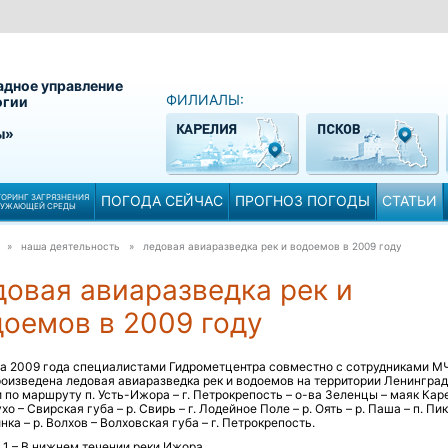
адное управление
ФИЛИАЛЫ:
огии
ы»
ОРИНГ ЗАГРЯЗНЕНИЯ
ПОГОДА СЕЙЧАС
ПРОГНОЗ ПОГОДЫ
СТАТЬИ
РУЖАЮЩЕЙ СРЕДЫ
» наша деятельность »
ледовая авиаразведка рек и водоемов в 2009 году
довая авиаразведка рек и
доемов в 2009 году
та 2009 года специалистами Гидрометцентра совместно с сотрудниками М
оизведена ледовая авиаразведка рек и водоемов на территории Ленингра
 по маршруту п. Усть-Ижора – г. Петрокрепость – о-ва Зеленцы – маяк Кар
хо – Свирская губа – р. Свирь – г. Лодейное Поле – р. Оять – р. Паша – п. Пи
инка – р. Волхов – Волховская губа – г. Петрокрепость.