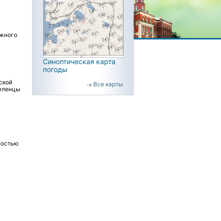
ожного
Синоптическая карта
погоды
ской
Все карты
Зеленцы
ностью