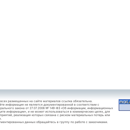
 всех размещенных на сайте материалов ссылка обязательна.
йте информация не является документированной в соответствии с
рального закона от 27.07.2006 № 149-ФЗ «Об информации, информационных
щите информации», и не может использоваться в коммерческих целях, для
приятий, реализация которых связана с риском материальных потерь или
в.
ументированных данных обращайтесь в группу по работе с заказчиками.