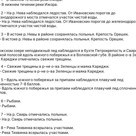
– В нижнем течении реки Ижора.
– На р. Нева наблюдался ледостав. От Ивановских порогов до железнодор
тмечался участок чистой воды.
– В истоке р. Невы в районе сохранялась полынья. Крепость Орешек.
ожском озере неподвижный лед наблюдался в бухте Петрокрепость и Свир
зкой полосой вдоль южного побережья и в Волховской губе. В районе о-в 
а Кареджи отмечались свежие трещины.
– Свежие трещины в р-не о-ва Зеленцы и маяка Кареджи.
 – Вдоль южного побережья за припаем наблюдался плавучий лед сплочен
лов.
– Рыбаки.
– На р. Свирь отмечались полыньи.
– Река Тихвинка вскрылась участками.