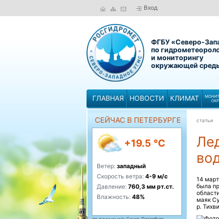
Вход
ФГБУ «Северо-Зап
по гидрометеорол
и мониторингу
окружающей сред
ГЛАВНАЯ
НОВОСТИ
КЛИМАТ
МОНИТ
ОК
СЕЙЧАС В ПЕТЕРБУРГЕ
статьи
Ле
+19.5 °C
во
Ветер:
западный
Скорость ветра:
4-9 м/с
14 мар
была пр
Давление:
760,3 мм рт.ст.
области
Влажность:
48%
маяк Су
р. Тихв
по данным м/с Санкт-Петербург