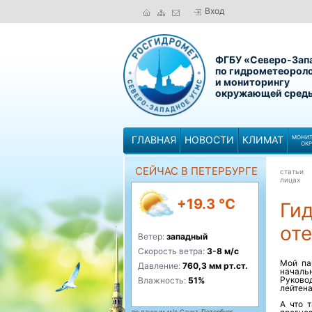
Вход
ФГБУ «Северо-Зап
по гидрометеорол
и мониторингу
окружающей сред
ГЛАВНАЯ
НОВОСТИ
КЛИМАТ
МОНИТ
ОК
СЕЙЧАС В ПЕТЕРБУРГЕ
статьи
лицах
+19.3 °C
Ги
от
Ветер:
западный
Скорость ветра:
3-8 м/с
Мой па
Давление:
760,3 мм рт.ст.
началь
Руково
Влажность:
51%
лейтена
А что 
по данным м/с Санкт-Петербург