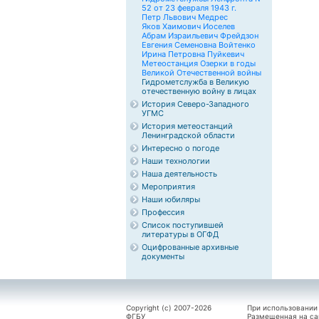
52 от 23 февраля 1943 г.
Петр Львович Медрес
Яков Хаимович Иоселев
Абрам Израильевич Фрейдзон
Евгения Семеновна Войтенко
Ирина Петровна Пуйкевич
Метеостанция Озерки в годы
Великой Отечественной войны
Гидрометслужба в Великую
отечественную войну в лицах
История Северо-Западного
УГМС
История метеостанций
Ленинградской области
Интересно о погоде
Наши технологии
Наша деятельность
Мероприятия
Наши юбиляры
Профессия
Список поступившей
литературы в ОГФД
Оцифрованные архивные
документы
Copyright (c) 2007-2026
При использовании
ФГБУ
Размещенная на са