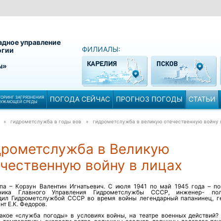
адное управление
ФИЛИАЛЫ:
огии
ы»
ОРИНГ ЗАГРЯЗНЕНИЯ
ПОГОДА СЕЙЧАС
ПРОГНОЗ ПОГОДЫ
СТАТЬИ
РУЖАЮЩЕЙ СРЕДЫ
» гидрометслужба в годы вов »
гидрометслужба в великую отечественную войну 
дрометслужба в Великую
ечественную войну в лицах
па – Корзун Валентин Игнатьевич. С июля 1941 по май 1945 года – п
ника Главного Управления Гидрометслужбы СССР, инженер- полк
дил Гидрометслужбой СССР во время войны легендарный папанинец, г
нт Е.К. Федоров.
такое «служба погоды» в условиях войны, на театре военных действий?