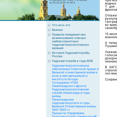
прогно
за 08.08.2026 18 МСК
водных
Y для 
фронтов
Отлаже
рухнул
геогра
во вре
Что есть что
своеобр
Важное
15 июн
Правила поведения при
военно
возникновении опасных
(неблагоприятных)
А тепе
гидрометеорологических
Пушкина
явлений
Ухажив
История Гидрометслужбы
голосо
России
доходчи
Гидрометслужба в годы ВОВ
незнако
Гидрометеорологическое
В ЗАГС
обеспечение Советской Армии в
спросил
Великой отечественной войне и
пол век
роль в нем Центрального
института погоды
Сохрани
Сотрудники УГМС
Ленинградского фронта
Гидрометеорологическая
служба Ленинграда в годы
войны
Ленинградские
гидрометеорологи в годы
Великой Отечественной войны
1941-1945 гг.
Приказ по Управлению
Гидрометслужбы Ленфронта №