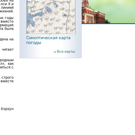
рова на
оси Х и
 линией
 жизней.
ые годы
 вместо
ормация
та была
Синоптическая карта
дена на
погоды
 читает
Все карты
иродным
л», как
иться с
 строго
и вместе
 Корзун