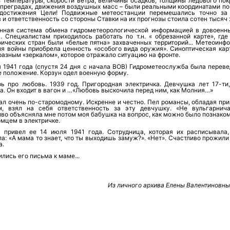
з температуры, скорости ветра, величины осадков, толщины ледового пок
 преградах, движения воздушных масс – были реальными координатами по 
достижения Цели! Подвижные метеостанции перемешались точно за
 и ответственность со стороны Ставки на их прогнозы стоила сотен тысяч
нная система обмена гидрометеорологической информацией в довоенн
а. Специалистам приходилось работать по т.н. « обрезанной карте», где
фических стран были «белые пятна» захваченных территорий... Метеоинф
мя войны приобрела ценность «особого вида оружия». Синоптическая кар
азным «зеркалом», которое отражало ситуацию на фронте.
я 1941 года (спустя 24 дня с начала ВОВ) Гидрометеослужба была переве
е положение. Корзун одел военную форму.
рь про любовь. 1939 год. Пригородная электричка. Девчушка лет 17-ти,
. Он входит в вагон и …«Любовь выскочила перед ним, как Молния…»
ал очень по-старомодному. Искренне и честно. Пел романсы, обладая пр
м, взял на себя ответственность за эту девчушку. «Не вульгарнича
во объясняла мне потом моя бабушка на вопрос, как можно было познаком
мцем в электричке.
 привел ее 14 июля 1941 года. Сотрудница, которая их расписывала,
а: «А мама то знает, что ты выходишь замуж?». «Нет». Счастливо прожил
а.
лись его письма к маме...
Из личного архива Елены Валентиновны