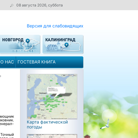
08 августа 2026, суббота
Версия для слабовидящих
О НАС
ГОСТЕВАЯ КНИГА
в
омощник
овник.
Карта фактической
енерал-
погоды
 Точный