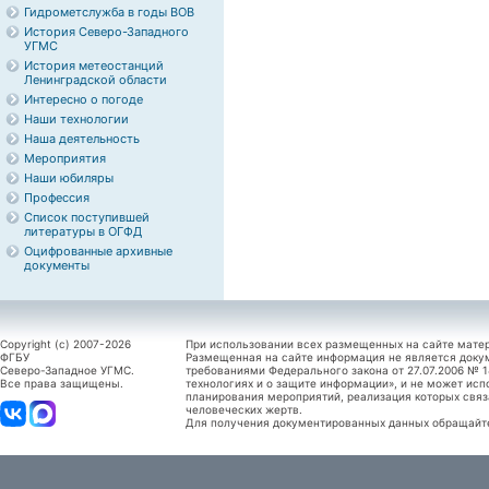
Гидрометслужба в годы ВОВ
История Северо-Западного
УГМС
История метеостанций
Ленинградской области
Интересно о погоде
Наши технологии
Наша деятельность
Мероприятия
Наши юбиляры
Профессия
Список поступившей
литературы в ОГФД
Оцифрованные архивные
документы
Copyright (c) 2007-2026
При использовании всех размещенных на сайте мате
ФГБУ
Размещенная на сайте информация не является доку
Северо-Западное УГМС.
требованиями Федерального закона от 27.07.2006 №
Все права защищены.
технологиях и о защите информации», и не может исп
планирования мероприятий, реализация которых связ
человеческих жертв.
Для получения документированных данных обращайтес