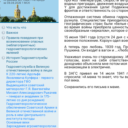
прогноз температуры, скорости вет
за 08.08.2026 1 МСК
водных преградах, движения воздуш
Y для достижения Цели! Подвижн
фронтов и ответственность со сторон
Отлаженная система обмена гидро
рухнула. Специалистам приходилось
географических стран были «белые 
во время войны приобрела ценность
Что есть что
своеобразным «зеркалом», которое о
Важное
15 июня 1941 года (спустя 24 дня 
Правила поведения при
военное положение. Корзун одел во
возникновении опасных
(неблагоприятных)
А теперь про любовь. 1939 год. Пр
гидрометеорологических
Пушкина. Он входит в вагон и …«Люб
явлений
Ухаживал очень по-старомодному. И
История Гидрометслужбы
голосом, взял на себя ответстве
России
доходчиво объясняла мне потом моя 
Гидрометслужба в Великую
незнакомцем в электричке.
отечественную войну в лицах
В ЗАГС привел ее 14 июля 1941 го
К 220-летию Адольфа
спросила: «А мама то знает, что ты
Яковлевича Купфера - первого
пол века.
директора ГФО
Выдающийся советский
Сохранились его письма к маме.
метеоролог Г.Я. Вангенгейм
Михаил Александрович Рыкачев
– генерал и академик (к 175-
летию со дня рождения)
Гидрометеорологическое
обеспечение Советской Армии в
Великой отечественной войне и
роль в нем Центрального
института погоды
Основные вехи
Зарождение агрометеорологии