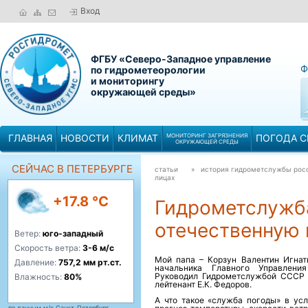
Вход
ФГБУ «Северо-Западное управление
Ф
по гидрометеорологии
и мониторингу
окружающей среды»
ГЛАВНАЯ
НОВОСТИ
КЛИМАТ
МОНИТОРИНГ ЗАГРЯЗНЕНИЯ
ПОГОДА С
ОКРУЖАЮЩЕЙ СРЕДЫ
СЕЙЧАС В ПЕТЕРБУРГЕ
статьи
» история гидрометслужбы ро
лицах
+17.8 °C
Гидрометслужб
отечественную 
Ветер:
юго-западный
Скорость ветра:
3-6 м/с
Мой папа – Корзун Валентин Игнат
Давление:
757,2 мм рт.ст.
начальника Главного Управлени
Руководил Гидрометслужбой СССР 
Влажность:
80%
лейтенант Е.К. Федоров.
А что такое «служба погоды» в усл
по данным м/с Санкт-Петербург