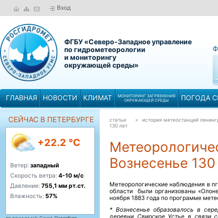
Вход
ФГБУ «Северо-Западное управление
Ф
по гидрометеорологии
и мониторингу
окружающей среды»
ГЛАВНАЯ
НОВОСТИ
КЛИМАТ
МОНИТОРИНГ ЗАГРЯЗНЕНИЯ
ПОГОДА С
ОКРУЖАЮЩЕЙ СРЕДЫ
СЕЙЧАС В ПЕТЕРБУРГЕ
статьи
» история метеостанций ленин
130 лет
+22.2 °C
Метеорологиче
Вознесенье 130
Ветер:
западный
Скорость ветра:
4-10 м/с
Метеорологические наблюдения в пг
Давление:
755,1 мм рт.ст.
области были организованы «Олоне
Влажность:
57%
ноября 1883 года по программе метео
* Вознесенье образовалось в сере
деревни Свирское Устье в связи 
по данным м/с Санкт-Петербург