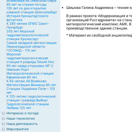
Вознесенье на Онежском озере
65 лет на страже погоды
Шишова Галина Андреевна – техник-ме
135 лет со дня открытия
озерной станции Шлиссельбург
В рамках проекта «Модернизация и 
История Кронштадтского
футштока
организаций Росгидромета» на стан
К 285-летию ОГМС Санкт-
метеорологический комплекс АМК. В 
Петербург
производственное здание станции.
205 лет Морской
гидрометеорологической
*
Материал из свободной энциклопед
станции Кронштадт
Самой западной метеостанции
Ленинградской области
ГОГЛАНД - 175 лет
Морская
гидрометеорологическая
станция II разряда Лисий Нос
90 лет назад открылась МГ-2
Невская-Порт
Метеорологической станции
Ефимовская 80 лет
К 65-летию АЭ Воейково
Метеостанции Винницы 85 лет
Станции Лодейное Поле – 125
лет
К 125-летию гидрологической
станции I разряда Выборг
Гидрологической станции
Любань 125 лет
Интересно о погоде
Наши технологии
Наша деятельность
Мероприятия