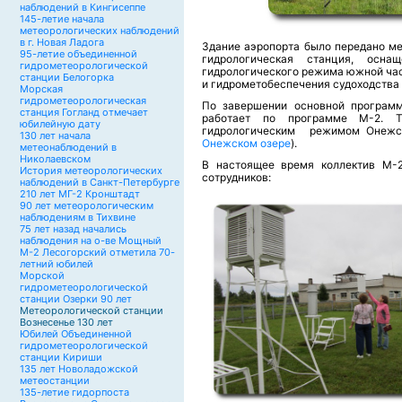
наблюдений в Кингисеппе
145-летие начала
метеорологических наблюдений
в г. Новая Ладога
Здание аэропорта было передано ме
95-летие объединенной
гидрологическая станция, осн
гидрометеорологической
гидрологического режима южной час
станции Белогорка
и гидрометобеспечения судоходства 
Морская
гидрометеорологическая
По завершении основной программы
станция Гогланд отмечает
работает по программе М-2. Т
юбилейную дату
гидрологическим режимом Онежск
130 лет начала
Онежском озере
).
метеонаблюдений в
Николаевском
В настоящее время коллектив М-2
История метеорологических
сотрудников:
наблюдений в Санкт-Петербурге
210 лет МГ-2 Кронштадт
90 лет метеорологическим
наблюдениям в Тихвине
75 лет назад начались
наблюдения на о-ве Мощный
М-2 Лесогорский отметила 70-
летний юбилей
Морской
гидрометеорологической
станции Озерки 90 лет
Метеорологической станции
Вознесенье 130 лет
Юбилей Объединенной
гидрометеорологической
станции Кириши
135 лет Новоладожской
метеостанции
135-летие гидорпоста