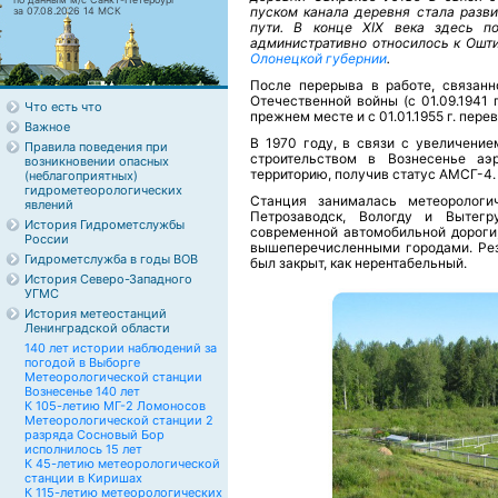
пуском канала деревня стала разви
за 07.08.2026 14 МСК
пути. В конце XIX века здесь по
административно относилось к Ошт
Олонецкой губернии
.
После перерыва в работе, связанн
Отечественной войны (с 01.09.1941 г
Что есть что
прежнем месте и с 01.01.1955 г. перев
Важное
В 1970 году, в связи с увеличени
Правила поведения при
строительством в Вознесенье аэ
возникновении опасных
территорию, получив статус АМСГ-4.
(неблагоприятных)
гидрометеорологических
Станция занималась метеорологи
явлений
Петрозаводск, Вологду и Вытегр
История Гидрометслужбы
современной автомобильной дороги
России
вышеперечисленными городами. Рез
Гидрометслужба в годы ВОВ
был закрыт, как нерентабельный.
История Северо-Западного
УГМС
История метеостанций
Ленинградской области
140 лет истории наблюдений за
погодой в Выборге
Метеорологической станции
Вознесенье 140 лет
К 105-летию МГ-2 Ломоносов
Метеорологической станции 2
разряда Сосновый Бор
исполнилось 15 лет
К 45-летию метеорологической
станции в Киришах
К 115-летию метеорологических