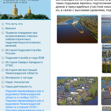
за 09.08.2026 15 МСК
таких подъемов явились подтоплени
домов и приусадебных участков оказа
но, в связи с высокими уровнями, по
Что есть что
Важное
Правила поведения при
возникновении опасных
(неблагоприятных)
гидрометеорологических
явлений
История Гидрометслужбы
России
Гидрометслужба в годы ВОВ
История Северо-Западного
УГМС
История метеостанций
Ленинградской области
Интересно о погоде
Наши технологии
Наша деятельность
Ледовая авиаразведка рек и
водоемов Ленинградской
области в ноябре 2023 г.
Ледовая авиаразведка рек и
водоемов Ленинградской
области в апреле 2018 г.
Ледовая авиаразведка рек и