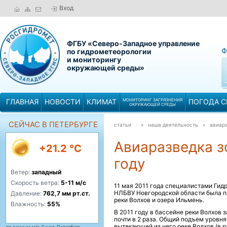
Вход
ФГБУ «Северо-Западное управление
Ф
по гидрометеорологии
и мониторингу
окружающей среды»
ГЛАВНАЯ
НОВОСТИ
КЛИМАТ
МОНИТОРИНГ ЗАГРЯЗНЕНИЯ
ПОГОДА С
ОКРУЖАЮЩЕЙ СРЕДЫ
СЕЙЧАС В ПЕТЕРБУРГЕ
статьи
» наша деятельность »
авиара
Авиаразведка з
+21.2 °C
году
Ветер:
западный
Скорость ветра:
5-11 м/с
11 мая 2011 года специалистами Ги
НЛБВУ Новгородской области была п
Давление:
762,7 мм рт.ст.
реки Волхов и озера Ильмень.
Влажность:
55%
В 2011 году в бассейне реки Волхов
почти в 2 раза. Общий подъем уровня
вытекающей из него реке Волхов (в р
по данным м/с Санкт-Петербург