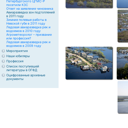
Петербургского ЦГМС-Р
посетили КЗС
Ответ на заявление чиновника
Авиаразведка зон подтоплений
в 2011 году
Зимние полевые работы в
Невской губе в 2011 году
Ледовая авиаразведка рек и
водоемов в 2010 году
Агрометеоролог – призвание
или профессия?
Ледовая авиаразведка рек и
водоемов в 2009 году
Мероприятия
Наши юбиляры
Профессия
Список поступившей
литературы в ОГФД
Оцифрованные архивные
документы