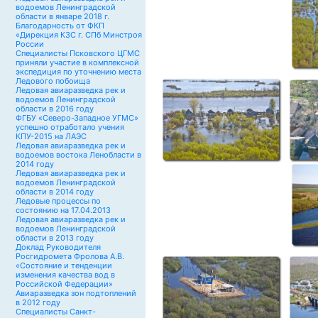
водоемов Ленинградской
области в январе 2018 г.
Благодарность от ФКП
«Дирекция КЗС г. СПб Минстроя
России
Специалисты Псковского ЦГМС
приняли участие в комплексной
экспедиция по уточнению места
Ледового побоища
Ледовая авиаразведка рек и
водоемов Ленинградской
области в 2016 году
ФГБУ «Северо-Западное УГМС»
успешно отработало учения
КПУ-2015 на ЛАЭС
Ледовая авиаразведка рек и
водоемов востока Ленобласти в
2014 году
Ледовая авиаразведка рек и
водоемов Ленинградской
области в 2014 году
Ледовые процессы по
состоянию на 17.04.2013
Ледовая авиаразведка рек и
водоемов Ленинградской
области в 2013 году
Доклад Руководителя
Росгидромета Фролова А.В.
«Состояние и тенденции
изменения качества вод в
Российской Федерации»
Авиаразведка зон подтоплений
в 2012 году
Специалисты Санкт-