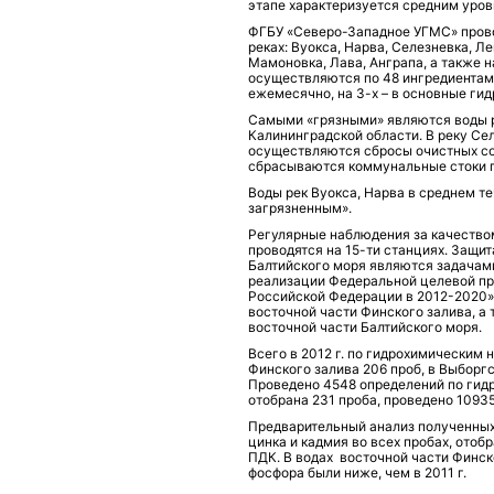
этапе характеризуется средним уровн
ФГБУ «Северо-Западное УГМС» прово
реках: Вуокса, Нарва, Селезневка, Л
Мамоновка, Лава, Анграпа, а также 
осуществляются по 48 ингредиентам 
ежемесячно, на 3-х – в основные ги
Самыми «грязными» являются воды р
Калининградской области. В реку Сел
осуществляются сбросы очистных со
сбрасываются коммунальные стоки г
Воды рек Вуокса, Нарва в среднем те
загрязненным».
Регулярные наблюдения за качеством
проводятся на 15-ти станциях. Защи
Балтийского моря являются задачам
реализации Федеральной целевой пр
Российской Федерации в 2012-2020»
восточной части Финского залива, а
восточной части Балтийского моря.
Всего в 2012 г. по гидрохимическим
Финского залива 206 проб, в Выборгс
Проведено 4548 определений по гид
отобрана 231 проба, проведено 1093
Предварительный анализ полученных 
цинка и кадмия во всех пробах, отоб
ПДК. В водах восточной части Финск
фосфора были ниже, чем в 2011 г.