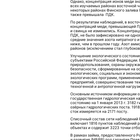
Однако, концентрация ионов меди зн
всех изучаемых районах восточной ч
некоторых районах Финского залива (
также превышала ПДК.
По результатам наблюдений, в восточ
концентраций меди, превышающей ПД
и свинца не изменились. Концентрац
ПДК, не было зафиксировано ни одно
средние значения азота нитратного и
ниже, чем в прошлом году. Азот амм
районов (исключением стал глубоков
Улучшение экологического состояни
субъектами Российской Федерации. В
природопользования, охраны окружа
безопасности, сформированные на о
экологических, социальных и эконом
экологических программ, применение
предприятий, совершенствование те
техногенной и антропогенной нагрузк
Основным источником информации о 
государственная гидрологическая н
состоянию на 1 января 2013 г. 3182 
озёрных гидрологических поста. 191
сток измеряется на 2171 посту.
Списочный состав сети наблюдений 
включает 1816 пунктов наблюдений р
объектах и содержит 3223 точки отбо
В рамках займа, предоставленного 
и развития (МБРР) под гарантии Прав