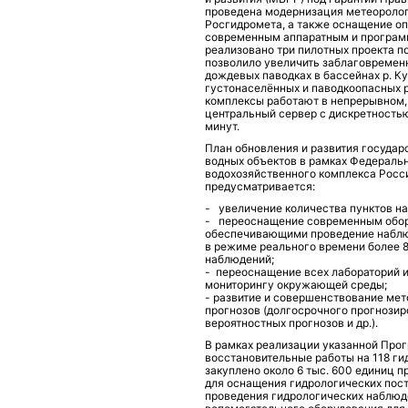
проведена модернизация метеоролог
Росгидромета, а также оснащение о
современным аппаратным и програм
реализовано три пилотных проекта п
позволило увеличить заблаговременн
дождевых паводках в бассейнах р. Куб
густонаселённых и паводкоопасных 
комплексы работают в непрерывном,
центральный сервер с дискретностью
минут.
План обновления и развития госуда
водных объектов в рамках Федераль
водохозяйственного комплекса Росси
предусматривается:
- увеличение количества пунктов на
- переоснащение современным обор
обеспечивающими проведение наблюд
в режиме реального времени более 
наблюдений;
- переоснащение всех лабораторий и
мониторингу окружающей среды;
- развитие и совершенствование мет
прогнозов (долгосрочного прогнозир
вероятностных прогнозов и др.).
В рамках реализации указанной Прог
восстановительные работы на 118 гид
закуплено около 6 тыс. 600 единиц п
для оснащения гидрологических пост
проведения гидрологических наблюде