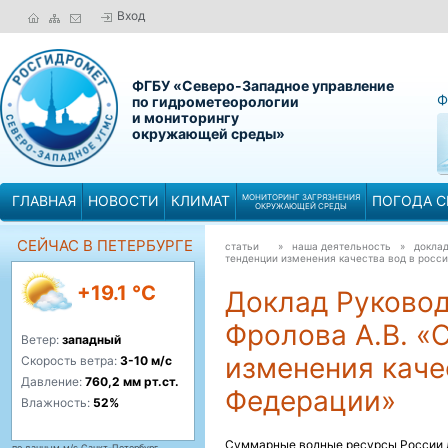
Вход
ФГБУ «Северо-Западное управление
Ф
по гидрометеорологии
и мониторингу
окружающей среды»
ГЛАВНАЯ
НОВОСТИ
КЛИМАТ
МОНИТОРИНГ ЗАГРЯЗНЕНИЯ
ПОГОДА С
ОКРУЖАЮЩЕЙ СРЕДЫ
СЕЙЧАС В ПЕТЕРБУРГЕ
статьи
» наша деятельность »
доклад
тенденции изменения качества вод в росс
+19.1 °C
Доклад Руково
Фролова А.В. «
Ветер:
западный
изменения каче
Скорость ветра:
3-10 м/с
Давление:
760,2 мм рт.ст.
Федерации»
Влажность:
52%
Суммарные водные ресурсы России д
по данным м/с Санкт-Петербург