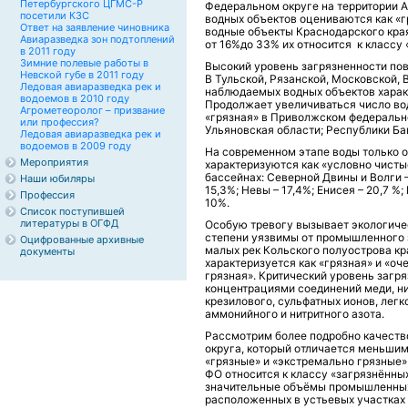
Петербургского ЦГМС-Р
Федеральном округе на территории 
посетили КЗС
водных объектов оцениваются как «г
Ответ на заявление чиновника
водные объекты Краснодарского края
Авиаразведка зон подтоплений
от 16%до 33% их относится к классу 
в 2011 году
Зимние полевые работы в
Высокий уровень загрязненности по
Невской губе в 2011 году
В Тульской, Рязанской, Московской,
Ледовая авиаразведка рек и
наблюдаемых водных объектов характ
водоемов в 2010 году
Продолжает увеличиваться число вод
Агрометеоролог – призвание
«грязная» в Приволжском федеральн
или профессия?
Ульяновская области; Республики Ба
Ледовая авиаразведка рек и
водоемов в 2009 году
На современном этапе воды только о
Мероприятия
характеризуются как «условно чисты
бассейнах: Северной Двины и Волги – 
Наши юбиляры
15,3%; Невы – 17,4%; Енисея – 20,7 %
Профессия
10%.
Список поступившей
литературы в ОГФД
Особую тревогу вызывает экологиче
степени уязвимы от промышленного 
Оцифрованные архивные
малых рек Кольского полуострова кр
документы
характеризуется как «грязная» и «оч
грязная». Критический уровень загр
концентрациями соединений меди, ни
крезилового, сульфатных ионов, лег
аммонийного и нитритного азота.
Рассмотрим более подробно качеств
округа, который отличается меньшим
«грязные» и «экстремально грязные
ФО относится к классу «загрязнённых
значительные объёмы промышленных с
расположенных в устьевых участках 