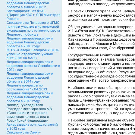
водоемов Ленинградской
наблюдалось в последние десятилети
области в январе 2018 г.
Благодарность от ФКП
На реках Южного Урала и юга Запад
«Дирекция КЗС г. СПб Минстроя
ресурсы и напряжённую водохозяйст
России
стока – как за счёт климатических фа
Специалисты Псковского ЦГМС
приняли участие в комплексной
Общее увеличение водных ресурсов Р
3
экспедиция по уточнению места
211 км
/год или 5,0%. Соответствен
Ледового побоища
Вместе с тем, локальные дефициты в
Ледовая авиаразведка рек и
Кавказском и Приволжском федераль
водоемов Ленинградской
наблюдается в Москве и Московской 
области в 2016 году
Ставропольском крае, Оренбургской 
ФГБУ «Северо-Западное УГМС»
успешно отработало учения
Государственный мониторинг водных
КПУ-2015 на ЛАЭС
водных ресурсов, анализа процессов
Ледовая авиаразведка рек и
государственного мониторинга явля
водоемов востока Ленобласти в
негативных воздействий и позволяю
2014 году
по охране водных объектов. Результ
Ледовая авиаразведка рек и
Государственном докладе о состоян
водоемов Ленинградской
ежегоднике «Качество поверхностны
области в 2014 году
Ледовые процессы по
Наиболее значительной антропогенн
состоянию на 17.04.2013
экономически развитых районах из-з
Ледовая авиаразведка рек и
рассеянного сброса (путем смыва з
водоемов Ленинградской
промышленно-урбанизированных пло
области в 2013 году
ландшафтами). Несмотря на намети
Доклад Руководителя
уменьшения антропогенной нагрузки
Росгидромета Фролова А.В.
«Состояние и тенденции
качества поверхностных вод не проис
изменения качества вод в
Наиболее загрязнены водные объект
Российской Федерации»
Курганской областей и Ямало-Ненецко
Авиаразведка зон подтоплений
в 2012 году
характеризуемых качеством воды 4-го
Специалисты Санкт-
отдельные водные объекты, оценива