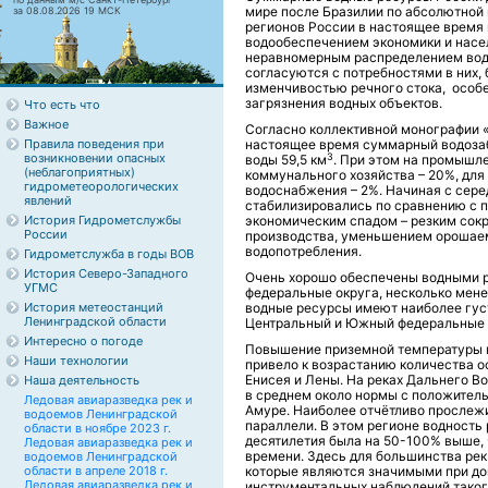
мире после Бразилии по абсолютной 
за 08.08.2026 19 МСК
регионов России в настоящее время
водообеспечением экономики и насе
неравномерным распределением водн
согласуются с потребностями в них,
изменчивостью речного стока, особ
загрязнения водных объектов.
Что есть что
Важное
Согласно коллективной монографии «
Правила поведения при
настоящее время суммарный водозаб
3
возникновении опасных
воды 59,5 км
. При этом на промышл
(неблагоприятных)
коммунального хозяйства – 20%, для
гидрометеорологических
водоснабжения – 2%. Начиная с сер
явлений
стабилизировались по сравнению с 
История Гидрометслужбы
экономическим спадом – резким сок
России
производства, уменьшением орошае
водопотребления.
Гидрометслужба в годы ВОВ
История Северо-Западного
Очень хорошо обеспечены водными 
УГМС
федеральные округа, несколько мене
История метеостанций
водные ресурсы имеют наиболее гус
Ленинградской области
Центральный и Южный федеральные 
Интересно о погоде
Повышение приземной температуры в
Наши технологии
привело к возрастанию количества о
Енисея и Лены. На реках Дальнего Во
Наша деятельность
в среднем около нормы с положител
Ледовая авиаразведка рек и
Амуре. Наиболее отчётливо прослежи
водоемов Ленинградской
параллели. В этом регионе водность 
области в ноябре 2023 г.
десятилетия была на 50-100% выше,
Ледовая авиаразведка рек и
времени. Здесь для большинства ре
водоемов Ленинградской
области в апреле 2018 г.
которые являются значимыми при дов
Ледовая авиаразведка рек и
инструментальных наблюдений таког