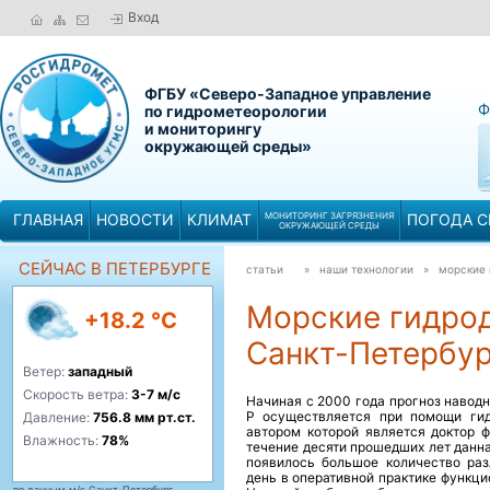
Вход
ФГБУ «Северо-Западное управление
Ф
по гидрометеорологии
и мониторингу
окружающей среды»
ГЛАВНАЯ
НОВОСТИ
КЛИМАТ
МОНИТОРИНГ ЗАГРЯЗНЕНИЯ
ПОГОДА С
ОКРУЖАЮЩЕЙ СРЕДЫ
СЕЙЧАС В ПЕТЕРБУРГЕ
статьи
» наши технологии »
морские 
Морские гидро
+18.2 °C
Санкт-Петербу
Ветер:
западный
Скорость ветра:
3-7 м/с
Начиная с 2000 года прогноз навод
Р осуществляется при помощи гид
Давление:
756.8 мм рт.ст.
автором которой является доктор ф
Влажность:
78%
течение десяти прошедших лет данн
появилось большое количество раз
день в оперативной практике функц
по данным м/с Санкт-Петербург