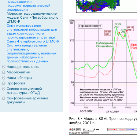
представления
гидрометеорологической
информации
Морские гидродинамические
модели Санкт-Петербургского
ЦГМС-Р
Опыт использования
спутниковой информации для
задач краткосрочного
прогнозирования в практике
Санкт-Петербургского ЦГМС-Р
Система представления
спутниковых,
радиолокационных, наземных
данных наблюдений и
прогностических данных
Наша деятельность
Мероприятия
Наши юбиляры
Профессия
Список поступившей
литературы в ОГФД
Оцифрованные архивные
документы
Рис. 3 - Модель ВSM. Прогноз хода у
ноября 2001 г.