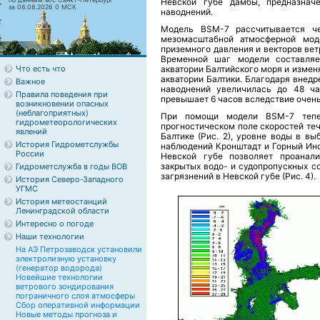
Невской губе дамбы, предназнач
за 08.08.2026 0 МСК
наводнений.
Модель BSM-7 рассчитывается ч
мезомасштабной атмосферной мо
приземного давления и векторов вет
Временной шаг модели составляе
Что есть что
акватории Балтийского моря и изменя
акватории Балтики. Благодаря внед
Важное
наводнений увеличилась до 48 ча
Правила поведения при
превышает 6 часов вследствие очен
возникновении опасных
(неблагоприятных)
При помощи модели BSM-7 тепе
гидрометеорологических
прогностическом поле скоростей тече
явлений
Балтике (Рис. 2), уровне воды в вы
История Гидрометслужбы
наблюдений Кронштадт и Горный Инст
России
Невской губе позволяет проанали
закрытых водо- и судопропускных с
Гидрометслужба в годы ВОВ
загрязнений в Невской губе (Рис. 4).
История Северо-Западного
УГМС
История метеостанций
Ленинградской области
Интересно о погоде
Наши технологии
На АЭ Петрозаводск установили
электролизную установку
(генератор водорода)
Новейшие технологии
ветрового зондирования
пограничного слоя атмосферы
Сбор оперативной информации
Новые методы прогноза и