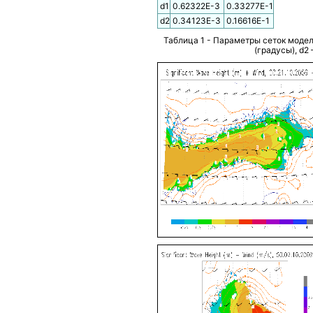
d1
0.62322Е-3
0.33277Е-1
d2
0.34123Е-3
0.16616Е-1
Таблица 1 - Параметры сеток модели
(градусы), d2