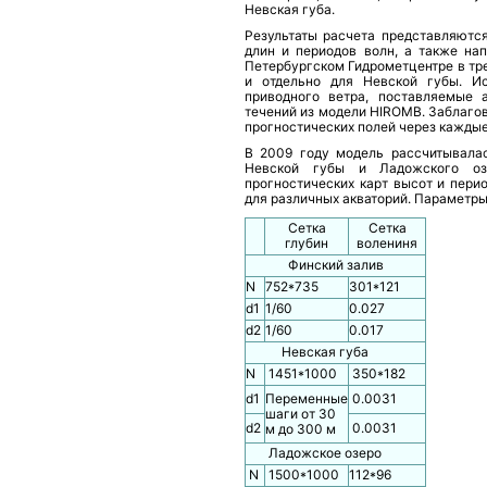
Невская губа.
Результаты расчета представляютс
длин и периодов волн, а также на
Петербургском Гидрометцентре в тре
и отдельно для Невской губы. И
приводного ветра, поставляемые
течений из модели HIROMB. Заблаго
прогностических полей через каждые 3
В 2009 году модель рассчитывала
Невской губы и Ладожского оз
прогностических карт высот и пери
для различных акваторий. Параметры 
Сетка
Сетка
глубин
волениня
Финский залив
N
752*735
301*121
d1
1/60
0.027
d2
1/60
0.017
Невская губа
N
1451*1000
350*182
d1
Переменные
0.0031
шаги от 30
d2
0.0031
м до 300 м
Ладожское озеро
N
1500*1000
112*96