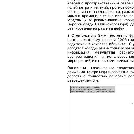
вперед с пространственным разреш
полей ветра и течений, прогноз обн
состояние пятна (координаты, разме
момент времени, а также восстанов
Модель STW рекомендована комис
морской среды Балтийского моря) д
реагирования на разливы нефти.
В Стокгольме в SMHI постоянно фу
центр, к которому с осени 2006 го
подключен в качестве абонента. С 
вводятся координаты источника загр
информация. Результаты расче
распространения и использовани
мероприятий, и в целях минимизации
Основным графическим представле
движения центра нефтяного пятна (ри
долгота с точностью до сотых до
разрешением 3 ч.