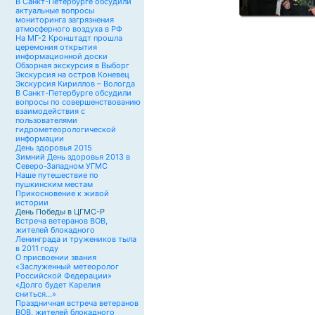
В Санкт-Петербурге обсудили
актуальные вопросы
мониторинга загрязнения
атмосферного воздуха в РФ
На МГ-2 Кронштадт прошла
церемония открытия
информационной доски
Обзорная экскурсия в Выборг
Экскурсия на остров Коневец
Экскурсия Кириллов – Вологда
В Санкт-Петербурге обсудили
вопросы по совершенствованию
взаимодействия с
пользователями
гидрометеорологической
информации
День здоровья 2015
Зимний День здоровья 2013 в
Северо-Западном УГМС
Наше путешествие по
пушкинским местам
Прикосновение к живой
истории
День Победы в ЦГМС-Р
Встреча ветеранов ВОВ,
жителей блокадного
Ленинграда и тружеников тыла
в 2011 году
О присвоении звания
«Заслуженный метеоролог
Российской Федерации»
«Долго будет Карелия
сниться…»
Праздничная встреча ветеранов
ВОВ, жителей блокадного