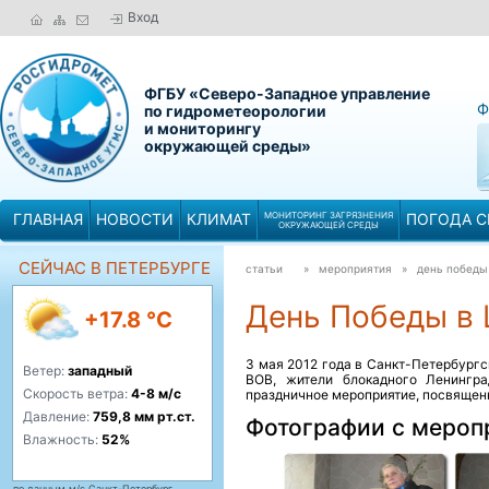
Вход
ФГБУ «Северо-Западное управление
Ф
по гидрометеорологии
и мониторингу
окружающей среды»
ГЛАВНАЯ
НОВОСТИ
КЛИМАТ
МОНИТОРИНГ ЗАГРЯЗНЕНИЯ
ПОГОДА С
ОКРУЖАЮЩЕЙ СРЕДЫ
СЕЙЧАС В ПЕТЕРБУРГЕ
статьи
» мероприятия »
день победы
День Победы в
+17.8 °C
3 мая 2012 года в Санкт-Петербург
Ветер:
западный
ВОВ, жители блокадного Ленингр
Скорость ветра:
4-8 м/с
праздничное мероприятие, посвящен
Давление:
759,8 мм рт.ст.
Фотографии с мероп
Влажность:
52%
по данным м/с Санкт-Петербург