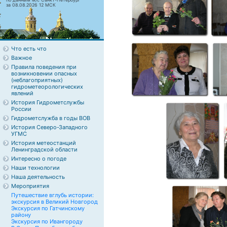
за 08.08.2026 12 МСК
Что есть что
Важное
Правила поведения при
возникновении опасных
(неблагоприятных)
гидрометеорологических
явлений
История Гидрометслужбы
России
Гидрометслужба в годы ВОВ
История Северо-Западного
УГМС
История метеостанций
Ленинградской области
Интересно о погоде
Наши технологии
Наша деятельность
Мероприятия
Путешествие вглубь истории:
экскурсия в Великий Новгород
Экскурсия по Гатчинскому
району
Экскурсия по Ивангороду