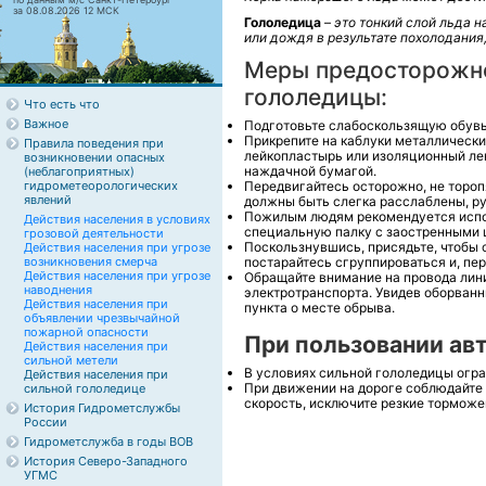
за 08.08.2026 12 МСК
Гололедица
–
это тонкий слой льда 
или дождя в результате похолодания,
Меры предосторожно
гололедицы:
Что есть что
Важное
Подготовьте слабоскользящую обувь
Прикрепите на каблуки металлически
Правила поведения при
лейкопластырь или изоляционный ле
возникновении опасных
наждачной бумагой.
(неблагоприятных)
гидрометеорологических
Передвигайтесь осторожно, не тороп
явлений
должны быть слегка расслаблены, ру
Пожилым людям рекомендуется испол
Действия населения в условиях
специальную палку с заостренными 
грозовой деятельности
Поскользнувшись, присядьте, чтобы 
Действия населения при угрозе
возникновения смерча
постарайтесь сгруппироваться и, пер
Действия населения при угрозе
Обращайте внимание на провода лини
наводнения
электротранспорта. Увидев оборван
Действия населения при
пункта о месте обрыва.
объявлении чрезвычайной
пожарной опасности
При пользовании ав
Действия населения при
сильной метели
В условиях сильной гололедицы огра
Действия населения при
При движении на дороге соблюдайте
сильной гололедице
скорость, исключите резкие торможе
История Гидрометслужбы
России
Гидрометслужба в годы ВОВ
История Северо-Западного
УГМС