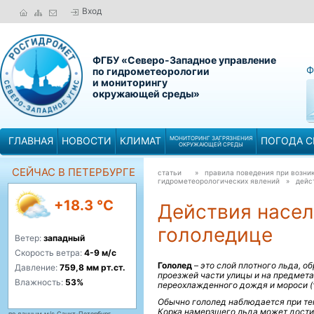
Вход
ФГБУ «Северо-Западное управление
Ф
по гидрометеорологии
и мониторингу
окружающей среды»
ГЛАВНАЯ
НОВОСТИ
КЛИМАТ
МОНИТОРИНГ ЗАГРЯЗНЕНИЯ
ПОГОДА С
ОКРУЖАЮЩЕЙ СРЕДЫ
СЕЙЧАС В ПЕТЕРБУРГЕ
статьи
» правила поведения при возник
гидрометеорологических явлений »
дейс
+18.3 °C
Действия насел
гололедице
Ветер:
западный
Скорость ветра:
4-9 м/с
Гололед
–
это слой плотного льда, о
Давление:
759,8 мм рт.ст.
проезжей части улицы и на предметах
Влажность:
53%
переохлажденного дождя и мороси (
Обычно гололед наблюдается при темп
Корка намерзшего льда может достиг
по данным м/с Санкт-Петербург