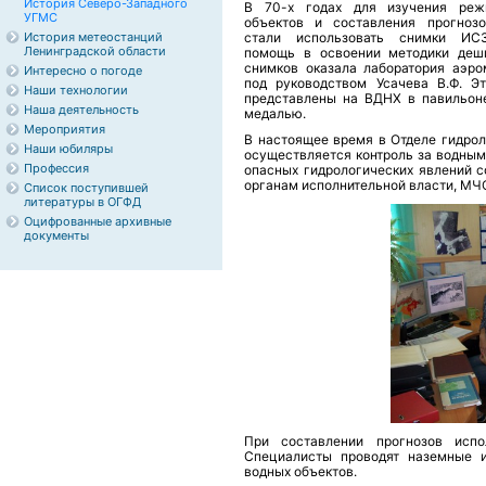
История Северо-Западного
В 70-х годах для изучения реж
УГМС
объектов и составления прогноз
История метеостанций
стали использовать снимки ИС
Ленинградской области
помощь в освоении методики деш
снимков оказала лаборатория аэро
Интересно о погоде
под руководством Усачева В.Ф. Э
Наши технологии
представлены на ВДНХ в павильон
Наша деятельность
медалью.
Мероприятия
В настоящее время в Отделе гидрол
Наши юбиляры
осуществляется контроль за водным
Профессия
опасных гидрологических явлений 
органам исполнительной власти, МЧ
Список поступившей
литературы в ОГФД
Оцифрованные архивные
документы
При составлении прогнозов испо
Специалисты проводят наземные 
водных объектов.