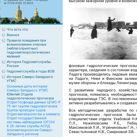
высоком зажорном уровне и возможн
за 07.08.2026 22 МСК
Что есть что
Важное
Правила поведения при
возникновении опасных
(неблагоприятных)
гидрометеорологических
явлений
История Гидрометслужбы
фоновые гидрологические прогноз
России
характера, сведения о состоянии во
Гидрометслужба в годы ВОВ
Ладоге производились ледовые авиа
История Северо-Западного
на Ладоге, Неве и Финском заливе
УГМС
музее обороны и блокады Ленинград
Основные даты истории
С развитием народного хозяйств
Северо-Западного УГМС
Юбилей Отдела
прогнозов, появилась необходимост
гидрологических прогнозов
водохранилища ГЭС. В послевоенный
Отдел Госфонда данных ЦГМС-Р
активно разрабатывались и создавал
75 лет группе гидропрогнозов
Группа проводки судов
Все методические разработки по 
Отдел метеорологии и климата
гидрологических прогнозов был
Отдел государственной
специалистами отдела: Ухабовой Н.
системы наблюдений (ОГСН)
П.Л., Нежиховским Р.Е., Лебед
К 35-летию службы АСПД
Максимовой Л.И., Угрениновым Г.Н., 
Агрометеорология Северо-
Севастьяновой Н.В., Смирновой Э.В.
Западного региона