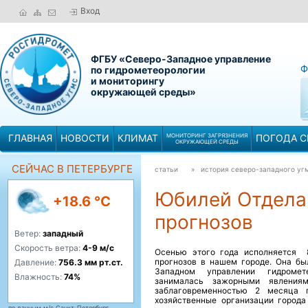
Вход
ФГБУ «Северо-Западное управление
Ф
по гидрометеорологии
и мониторингу
окружающей среды»
ГЛАВНАЯ
НОВОСТИ
КЛИМАТ
МОНИТОРИНГ ЗАГРЯЗНЕНИЯ
ПОГОДА С
ОКРУЖАЮЩЕЙ СРЕДЫ
СЕЙЧАС В ПЕТЕРБУРГЕ
статьи
» история северо-западного 
Юбилей Отдела
+18.6 °C
прогнозов
Ветер:
западный
Скорость ветра:
4-9 м/с
Осенью этого года исполняется 8
прогнозов в нашем городе. Она бы
Давление:
756.3 мм рт.ст.
Западном управлении гидромет
Влажность:
74%
занималась зажорными явлени
заблаговременностью 2 месяца п
хозяйственные организации город
по данным м/с Санкт-Петербург