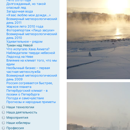
Лето 2013 года
Долгожданный, но такой
опасный лед
Загадочная вода
«Я вас люблю мои дожди...»
Всемирный метеорологический
день 2011
Жаркое лето 2010 года
Фоторепортаж «Лицо засухи»
Всемирный метеорологический
день 2010
Удивительное – рядом
Туман над Невой
Что испугало Хана Ахмата?
Наблюдатели тверди небесной
Ледоход на Неве
Влияние на климат того, что мы
едим
Необычный бизнес – первая
частная метеослужба
Всемирный метеорологический
день 2009
Россия согревается быстрее,
чем вся планета
Петербургский климат - в
поэзии о Петербурге
Погода и самочувствие
Прогнозы и народные приметы
Наши технологии
Наша деятельность
Мероприятия
Наши юбиляры
Профессия