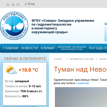
Вход
ФГБУ «Северо-Западное управление
Ф
по гидрометеорологии
и мониторингу
окружающей среды»
ГЛАВНАЯ
НОВОСТИ
КЛИМАТ
МОНИТОРИНГ ЗАГРЯЗНЕНИЯ
ПОГОДА С
ОКРУЖАЮЩЕЙ СРЕДЫ
СЕЙЧАС В ПЕТЕРБУРГЕ
статьи
» интересно о погоде »
туман
Туман над Нево
+19.8 °C
Удивительная красавица Нева! Такая
Ветер:
западный
река окуталась
туманом
.
Скорость ветра:
5-12 м/с
Давление:
756.0 мм рт.ст.
Влажность:
66%
по данным м/с Санкт-Петербург