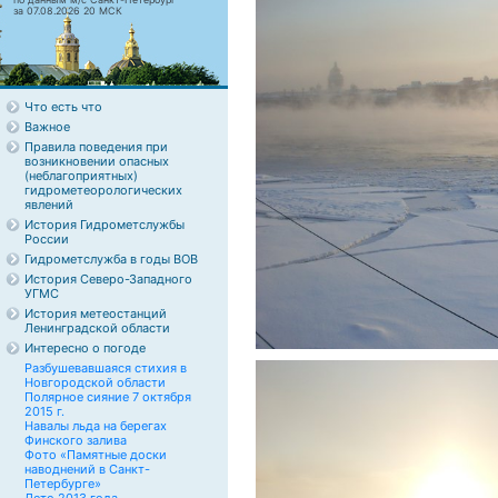
за 07.08.2026 20 МСК
Что есть что
Важное
Правила поведения при
возникновении опасных
(неблагоприятных)
гидрометеорологических
явлений
История Гидрометслужбы
России
Гидрометслужба в годы ВОВ
История Северо-Западного
УГМС
История метеостанций
Ленинградской области
Интересно о погоде
Разбушевавшаяся стихия в
Новгородской области
Полярное сияние 7 октября
2015 г.
Навалы льда на берегах
Финского залива
Фото «Памятные доски
наводнений в Санкт-
Петербурге»